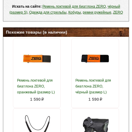
Искать на сайте:
Ремень локтевой для биатлона ZERO
,
чёрный
(размер S)
,
Одежда для стрельбы
,
Кобуры
,
ремни ружейные
,
ZERO
Похожие товары (в наличии)
Ремень локтевой для
Ремень локтевой для
биатлона ZERO,
биатлона ZERO,
оранжевый (размер L)
чёрный (размер L)
1 590
1 590
p
p