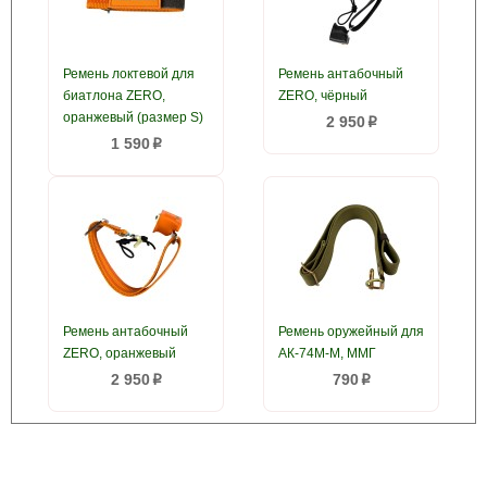
Ремень локтевой для
Ремень антабочный
биатлона ZERO,
ZERO, чёрный
оранжевый (размер S)
2 950
p
1 590
p
Ремень антабочный
Ремень оружейный для
ZERO, оранжевый
АК-74М-М, ММГ
2 950
790
p
p