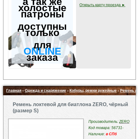
а так же
холостые
Открыть карту проезда ►
патроны
доступны
только
для
ONLINE
заказа
Главная
Одежда и снаряжение
Кобуры, ремни ружейные
Ремень ло
»
»
»
Свернуть ▲
Ремень локтевой для биатлона ZERO, чёрный
(размер S)
Производитель:
ZERO
Код товара: 56731-
Наличие:
в СПб