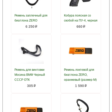
Ремень заплечный для
Кобура поясная со
биатлона ZERO
скобой на ПУ-4, черная
6 250
660
p
p
Ремень для винтовки
Ремень локтевой для
Мосина ВМФ Черный
биатлона ZERO,
СССР ОТК
оранжевый (размер M)
305
1 590
p
p