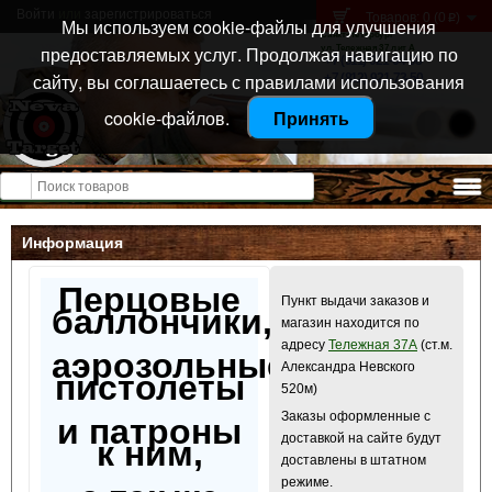
Войти
или
зарегистрироваться
Товаров: 0 (0
)
p
Мы используем cookie-файлы для улучшения
Санкт-Петербург
предоставляемых услуг. Продолжая навигацию по
ул. Тележная 37 лит А
+7 (911) 021-04-08
сайту, вы соглашаетесь с правилами использования
+7 (812) 921-73-50
cookie-файлов.
Принять
Открыть меню
Информация
Перцовые
Пункт выдачи заказов и
баллончики,
магазин находится по
адресу
Тележная 37А
(ст.м.
аэрозольные
Александра Невского
пистолеты
520м)
Заказы оформленные с
и патроны
доставкой на сайте будут
к ним,
доставлены в штатном
режиме.