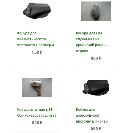
Кобура для
Кобура для ПМ
пневматического
служебная на
пистолета Премьер-4
армейский ремень,
черная
550
p
600
p
Кобура штатная к ТТ
Кобура для
60х-70х годов (раритет)
аэрозольного
пистолета Пионер
620
p
560
p