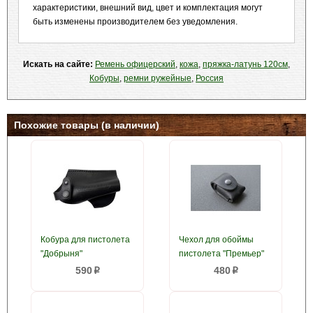
характеристики, внешний вид, цвет и комплектация могут
быть изменены производителем без уведомления.
Искать на сайте:
Ремень офицерский
,
кожа
,
пряжка-латунь 120см
,
Кобуры
,
ремни ружейные
,
Россия
Похожие товары (в наличии)
Кобура для пистолета
Чехол для обоймы
"Добрыня"
пистолета "Премьер"
590
480
p
p