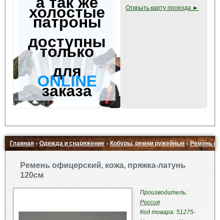
а так же
холостые
Открыть карту проезда ►
патроны
доступны
только
для
ONLINE
заказа
Главная
Одежда и снаряжение
Кобуры, ремни ружейные
Ремень оф
»
»
»
Свернуть ▲
Ремень офицерский, кожа, пряжка-латунь
120см
Производитель:
Россия
Код товара: 51275-