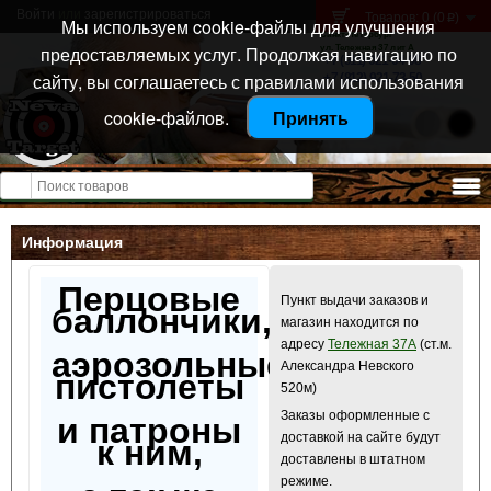
Войти
или
зарегистрироваться
Товаров: 0 (0
)
p
Мы используем cookie-файлы для улучшения
Санкт-Петербург
предоставляемых услуг. Продолжая навигацию по
ул. Тележная 37 лит А
+7 (911) 021-04-08
сайту, вы соглашаетесь с правилами использования
+7 (812) 921-73-50
cookie-файлов.
Принять
Открыть меню
Информация
Перцовые
Пункт выдачи заказов и
баллончики,
магазин находится по
адресу
Тележная 37А
(ст.м.
аэрозольные
Александра Невского
пистолеты
520м)
Заказы оформленные с
и патроны
доставкой на сайте будут
к ним,
доставлены в штатном
режиме.