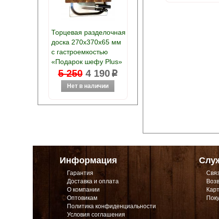
Торцевая разделочная
доска 270х370х65 мм
с гастроемкостью
«Подарок шефу Plus»
5 250
4 190
p
Информация
Слу
Гарантия
Связ
Доставка и оплата
Возв
О компании
Карт
Оптовикам
Поку
Политика конфиденциальности
Условия соглашения