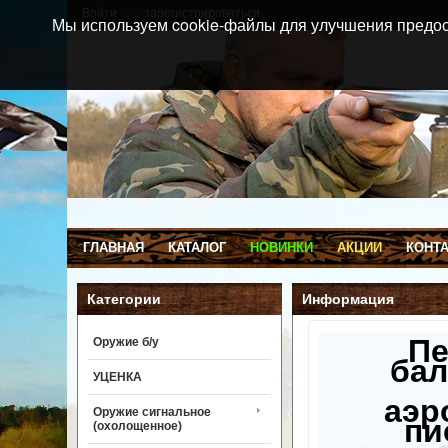
Войти
или
зарегистрироваться
Мы используем cookie-файлы для улучшения предос
ГЛАВНАЯ
КАТАЛОГ
НОВИНКИ
АКЦИИ
КОНТ
Категории
Информация
П
Оружие б/у
бал
УЦЕНКА
аэр
Оружие сигнальное
пи
(охолощенное)