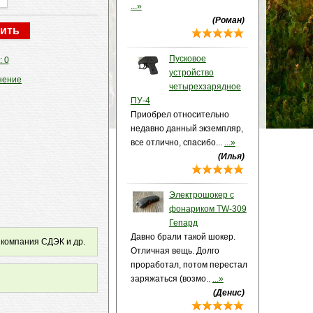
...»
(Роман)
Пусковое
: 0
устройство
нение
четырехзарядное
ПУ-4
Приобрел относительно
недавно данный экземпляр,
все отлично, спасибо...
...»
(Илья)
Электрошокер с
фонариком TW-309
Гепард
Давно брали такой шокер.
 компания СДЭК и др.
Отличная вещь. Долго
проработал, потом перестал
заряжаться (возмо..
...»
(Денис)