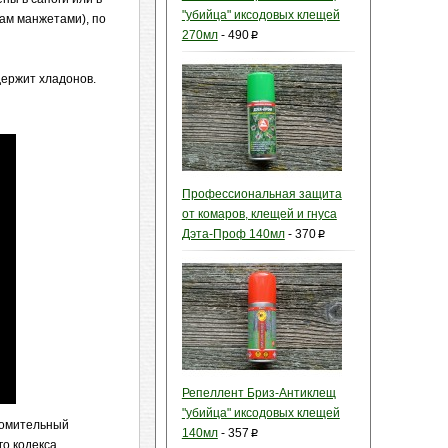
"убийца" иксодовых клещей
кам манжетами), по
270мл
-
490
p
ержит хладонов.
Профессиональная защита
от комаров, клещей и гнуса
Дэта-Проф 140мл
-
370
p
Репеллент Бриз-Антиклещ
"убийца" иксодовых клещей
комительный
140мл
-
357
p
го кодекса