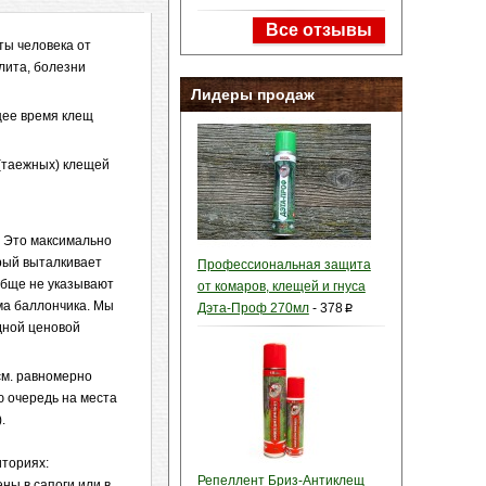
Все отзывы
ты человека от
лита, болезни
Лидеры продаж
щее время клещ
 (таежных) клещей
 Это максимально
орый выталкивает
Профессиональная защита
обще не указывают
от комаров, клещей и гнуса
ема баллончика. Мы
Дэта-Проф 270мл
-
378
p
дной ценовой
см. равномерно
ую очередь на места
.
иториях:
Репеллент Бриз-Антиклещ
ны в сапоги или в