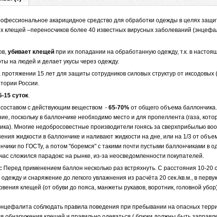
профессиональное акарицидное средство для обработки одежды в целях защи
х клещей –переносчиков более 40 известных вирусных заболеваний (энцефа
ов,
убивает клещей
при их попадании на обработанную одежду, т.к. в настоя
ты на людей и делает укусы через одежду.
 протяжении 15 лет для защиты сотрудников силовых структур от иксодовых
тории России.
5-15 суток
.
составом с действующим веществом -
65-70%
от общего объема баллончика.
е, поскольку в баллончике необходимо место и для пропеллента (газа, кот
чика). Многие недобросовестные производители гонясь за сверхприбылью во
ения жидкости в баллончике и наливают жидкости на дне, или на 1/3 от объ
чики по ГОСТу, а потом "боремся" с такими почти пустыми баллончиками в о
йчас сложился парадокс на рынке, из-за неосведомленности покупателей.
:
Перед применением баллон несколько раз встряхнуть. С расстояния 10-20 
 одежду и снаряжение до легкого увлажнения из расчёта 20 сек./кв.м., в перв
вения клещей (от обуви до пояса, манжеты рукавов, воротник, головной убор)
 энцефалита соблюдать правила поведения при пребывании на опасных терр
я обнаружения клещей и правильно одеваться ( брюки должны быть заправле