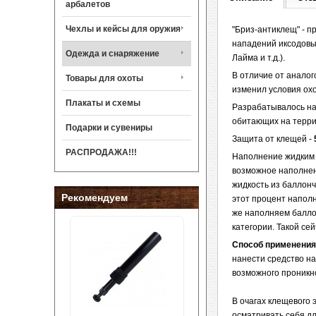
арбалетов
Чехлы и кейсы для оружия
"Бриз-антиклещ" - 
нападений иксодовы
Одежда и снаряжение
Лайма и т.д.).
В отличие от аналог
Товары для охоты
изменил условия охо
Плакаты и схемы
Разрабатывалось на
обитающих на терри
Подарки и сувениры
Защита от клещей -
РАСПРОДАЖА!!!
Наполнение жидким 
возможное наполнени
жидкость из баллон
Рекомендуем
этот процент наполн
же наполняем баллон
категории. Такой се
Способ применения
нанести средство на
возможного проникно
В очагах клещевого
осматривать себя дл