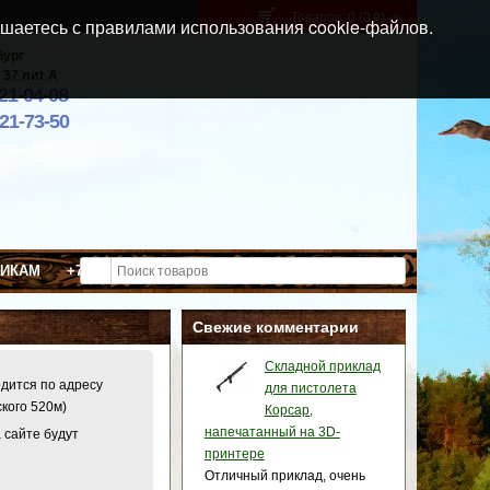
Товаров: 0 (0
)
p
шаетесь с правилами использования cookie-файлов.
бург
 37 лит А
021-04-08
921-73-50
ВИКАМ
+7 (911) 021-04-08
Свежие комментарии
Складной приклад
одится по адресу
для пистолета
ского 520м)
Корсар,
напечатанный на 3D-
 сайте будут
принтере
Отличный приклад, очень