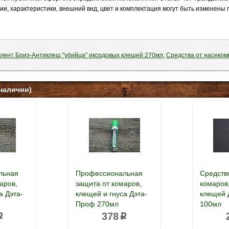
ии, характеристики, внешний вид, цвет и комплектация могут быть изменены
лент Бриз-Антиклещ "убийца" иксодовых клещей 270мл
,
Средства от насеко
наличии)
льная
Профессиональная
Средств
аров,
защита от комаров,
комаров
а Дэта-
клещей и гнуса Дэта-
клещей 
Проф 270мл
100мл
378
p
p