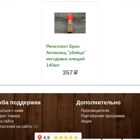
Репеллент Бриз-
Антиклещ "убийца"
иксодовых клещей
140мл
357
p
жба поддержки
Дополнительно
аться с нами
Производители
рат товара
Партнёрская программа
а сайта
Акции
пателей на сайте:
60