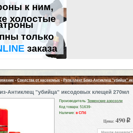
роны к ним,
же холостые
атроны
пны только
NLINE
заказа
ряжение
Средства от насекомых
Репеллент Бриз-Антиклещ "убийца" и
»
»
Свернуть ▲
из-Антиклещ "убийца" иксодовых клещей 270мл
Производитель:
Тюменские аэрозоли
Код товара: 51639-
Наличие:
в СПб
490
Цена:
p
Нашли дешевле?