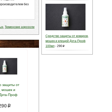
 производителем без
мых
,
Тюменские аэрозоли
Средство защиты от комаров,
мошек и клещей Дэта-Проф
100мл
-
290
p
о защиты от
, мошек и
Дэта-Проф
290
p