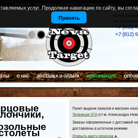
Главная
Закладки (0)
Отзывы
Оформление заказа
тавляемых услуг. Продолжая навигацию по сайту, вы согла
Санкт-Петер
Принять
ул. Тележная
+7 (911) 
+7 (812) 
АКТЫ
О НАС
ДОСТАВКА И ОПЛАТА
ИНФОРМАЦИЯ
ОПТО
ерцовые
Пункт выдачи заказов и магазин нах
лончики,
Тележная 37А
(ст.м. Александра Нев
Заказы оформленные с доставкой на
озольные
доставлены в штатном режиме.
столеты
Открыть карту проезда ►