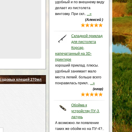
удобный и по внешнему виду
делает из пистолета
винтовку. При скл..
...»
(Алексей )
Складной приклад
для пистолета
Корсар,
напечатанный на 3D-
принтере
хороший приклад. плюсы.
удобный занимает мало
места легкий. больше всего
ксодовых клещей 270мл
понравилась прикл..
...»
(егор)
Обойма к
устройству ПУ-3,
латунь
А возможно ли появление
таких же обойм но на ПУ-4?..