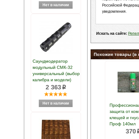
Российской Федерац
уведомления.
Искать на сайте:
Репел
Похожие товары (в 
Саундмодератор
модульный СМК-32
универсальный (выбор
калибра и модели)
2 363
p
Профессиона
защита от ком
клещей и гнус
Проф 140мл
370