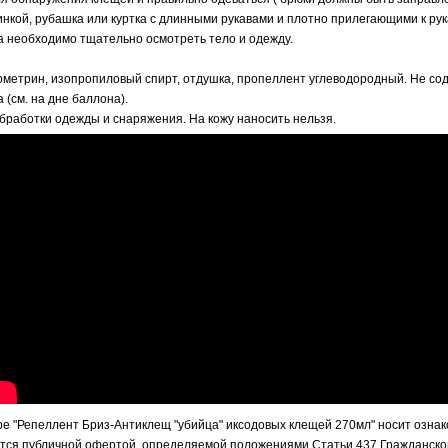
инкой, рубашка или куртка с длинными рукавами и плотно прилегающими к ру
а необходимо тщательно осмотреть тело и одежду.
етрин, изопропиловый спирт, отдушка, пропеллент углеводородный. Не сод
а (см. на дне баллона).
бработки одежды и снаряжения. На кожу наносить нельзя.
е "Репеллент Бриз-Антиклещ "убийца" иксодовых клещей 270мл" носит озна
яется публичной офертой, определяемой положениями Статьи 437 Гражданско