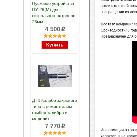
Пусковое устройство
носки с плотной рез
ПУ-26(М) для
возвращении из лес
сигнальных патронов
26мм
Состав:
альфациперм
4 500
p
Срок годности: 3 год
Предназначен для о
ДТК Калибр закрытого
типа с дожигателем
(выбор калибра и
модели)
7 770
p
Информация о товар
характер, и не явл