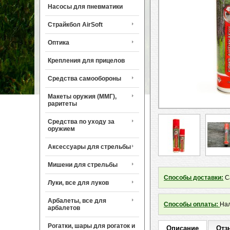
Насосы для пневматики
Страйкбол AirSoft
Оптика
Крепления для прицелов
Средства самообороны
Макеты оружия (ММГ),
раритеты
Средства по уходу за
оружием
Аксессуары для стрельбы
Мишени для стрельбы
Способы доставки:
Са
Луки, все для луков
Арбалеты, все для
Способы оплаты:
Нал
арбалетов
Рогатки, шары для рогаток и
Описание
Отз