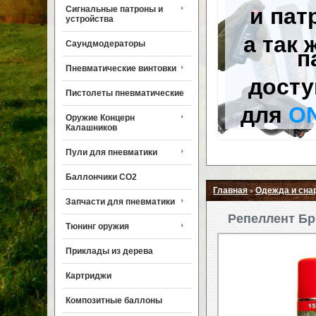
и пат
Сигнальные патроны и
устройства
а так 
Саундмодераторы
п
Пневматические винтовки
досту
Пистолеты пневматические
для
O
Оружие Концерн
Калашников
Пули для пневматики
Баллончики CO2
Главная
Одежда и сна
»
Запчасти для пневматики
Репеллент Бр
Тюнинг оружия
Приклады из дерева
Картриджи
Композитные баллоны