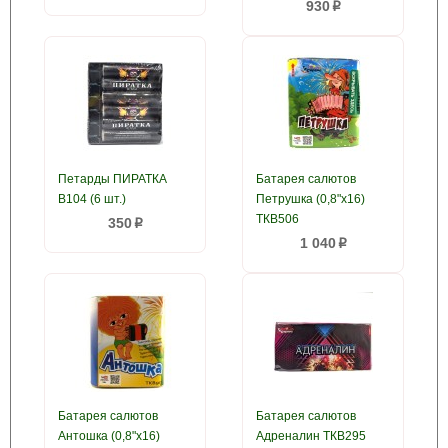
930
p
Петарды ПИРАТКА
Батарея салютов
B104 (6 шт.)
Петрушка (0,8"х16)
ТКВ506
350
p
1 040
p
Батарея салютов
Батарея салютов
Антошка (0,8"х16)
Адреналин ТКВ295