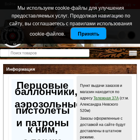
Войти
или
зарегистрироваться
Товаров: 0 (0
)
p
Мы используем cookie-файлы для улучшения
Санкт-Петербург
предоставляемых услуг. Продолжая навигацию по
ул. Тележная 37 лит А
+7 (911) 021-04-08
сайту, вы соглашаетесь с правилами использования
+7 (812) 921-73-50
cookie-файлов.
Принять
Открыть меню
Информация
Перцовые
Пункт выдачи заказов и
баллончики,
магазин находится по
адресу
Тележная 37А
(ст.м.
аэрозольные
Александра Невского
пистолеты
520м)
Заказы оформленные с
и патроны
доставкой на сайте будут
к ним,
доставлены в штатном
режиме.