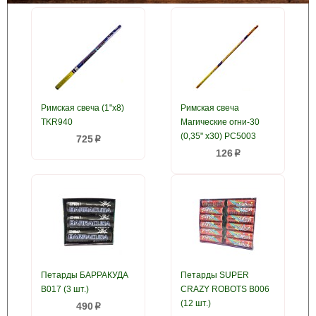
Римская свеча (1"x8)
Римская свеча
TKR940
Магические огни-30
(0,35" x30) РС5003
725
p
126
p
Петарды БАРРАКУДА
Петарды SUPER
B017 (3 шт.)
CRAZY ROBOTS B006
(12 шт.)
490
p