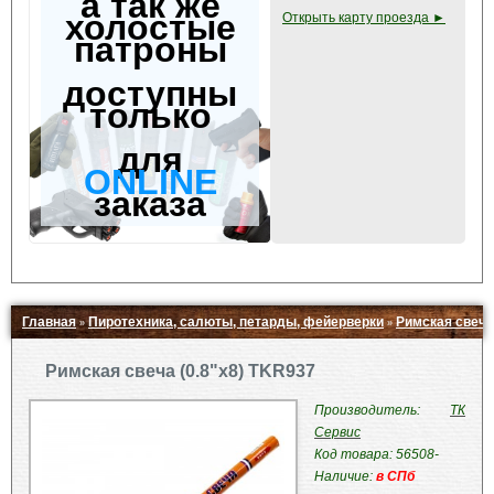
а так же
холостые
Открыть карту проезда ►
патроны
доступны
только
для
ONLINE
заказа
Главная
Пиротехника, салюты, петарды, фейерверки
Римская свеча
»
»
Свернуть ▲
Римская свеча (0.8"x8) TKR937
Производитель:
ТК
Сервис
Код товара: 56508-
Наличие:
в СПб