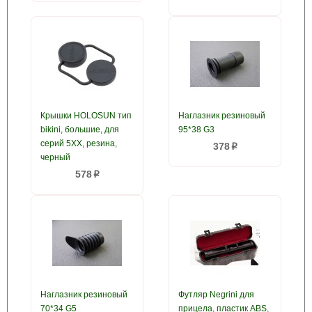
Крышки HOLOSUN тип
Наглазник резиновый
bikini, большие, для
95*38 G3
серий 5ХХ, резина,
378
p
черный
578
p
Наглазник резиновый
Футляр Negrini для
70*34 G5
прицела, пластик ABS,