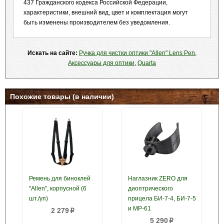
437 Гражданского кодекса Российской Федерации,
характеристики, внешний вид, цвет и комплектация могут
быть изменены производителем без уведомления.
Искать на сайте:
Ручка для чистки оптики "Allen" Lens Pen
,
Аксессуары для оптики
,
Quarta
Похожие товары (в наличии)
Ремень для биноклей
Наглазник ZERO для
"Allen", корпусной (6
диоптрического
шт./уп)
прицела БИ-7-4, БИ-7-5
и МР-61
2 279
p
5 290
p