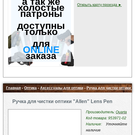
а так же
холостые
Открыть карту проезда ►
патроны
доступны
только
для
ONLINE
заказа
Главная
Оптика
Аксессуары для оптики
Ручка для чистки оптики "A
»
»
»
Свернуть ▲
Ручка для чистки оптики "Allen" Lens Pen
Производитель:
Quarta
Код товара: 953971-02
Наличие:
Уточняйте
наличие