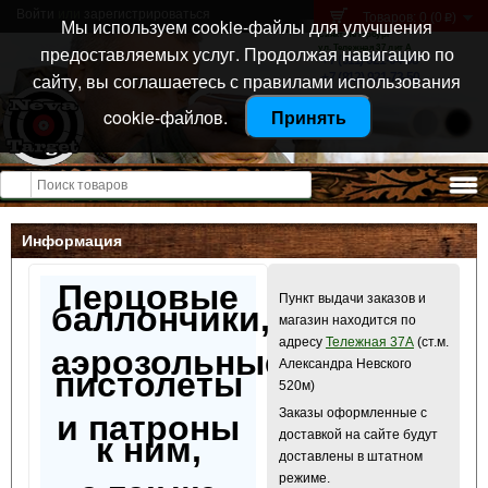
Войти
или
зарегистрироваться
Товаров: 0 (0
)
p
Мы используем cookie-файлы для улучшения
Санкт-Петербург
предоставляемых услуг. Продолжая навигацию по
ул. Тележная 37 лит А
+7 (911) 021-04-08
сайту, вы соглашаетесь с правилами использования
+7 (812) 921-73-50
cookie-файлов.
Принять
Открыть меню
Информация
Перцовые
Пункт выдачи заказов и
баллончики,
магазин находится по
адресу
Тележная 37А
(ст.м.
аэрозольные
Александра Невского
пистолеты
520м)
Заказы оформленные с
и патроны
доставкой на сайте будут
к ним,
доставлены в штатном
режиме.