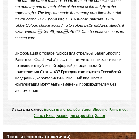
and durable rubber material on the front on the opposite side to
the opening and on both sides of the seat at the height of the
upper thighs. The legs are made from heavy-duty linen.Material:
84.7% cotton, 0.2% polyester, 15.1% rubber, patches 100%
rubberColour: choice according to colour patternsSizes: standard
sizes. womens 36-46, mens 46-60. Can be made to measure
at extra cost.
Информация о товаре "Брюки для стрельбы Sauer Shooting
Pants mod. Coach Extra" носит ознакомительный характер, и
не является публичной офертой, определяемой
положениями Статьи 437 Гражданского кодекса Российской
Федерации, характеристики, внешний вид, цвет и
комплектация могут быть изменены производителем без
уведомления.
Искать на сайте:
Брюки для стрельбы Sauer Shooting Pants mod.
Coach Extra
,
Брюки для стрельбы
,
Sauer
Похожие товары (в наличии)