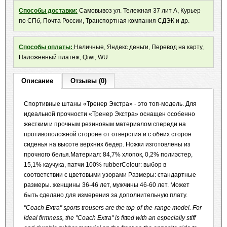
Способы доставки:
Самовывоз ул. Тележная 37 лит А, Курьер
по СПб, Почта России, Транспортная компания СДЭК и др.
Способы оплаты:
Наличные, Яндекс деньги, Перевод на карту,
Наложенный платеж, Qiwi, WU
Описание
Отзывы (0)
Спортивные штаны «Тренер Экстра» - это топ-модель.
Для
идеальной прочности «Тренер Экстра» оснащен особенно
жестким и прочным резиновым материалом спереди на
противоположной стороне от отверстия и с обеих сторон
сиденья на высоте верхних бедер.
Ножки изготовлены из
прочного белья.Материал: 84,7% хлопок, 0,2% полиэстер,
15,1% каучука, патчи 100% rubberColour: выбор в
соответствии с цветовыми узорами Размеры: стандартные
размеры.
женщины 36-46 лет, мужчины 46-60 лет.
Может
быть сделано для измерения за дополнительную плату.
"Coach Extra" sports trousers are the top-of-the-range model. For
ideal firmness, the "Coach Extra" is fitted with an especially stiff