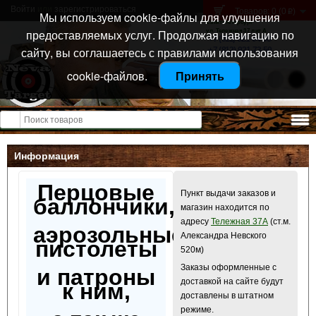
Войти
или
зарегистрироваться
Товаров: 0 (0
)
p
Мы используем cookie-файлы для улучшения
Санкт-Петербург
предоставляемых услуг. Продолжая навигацию по
ул. Тележная 37 лит А
+7 (911) 021-04-08
сайту, вы соглашаетесь с правилами использования
+7 (812) 921-73-50
cookie-файлов.
Принять
Открыть меню
Информация
Перцовые
Пункт выдачи заказов и
баллончики,
магазин находится по
адресу
Тележная 37А
(ст.м.
аэрозольные
Александра Невского
пистолеты
520м)
Заказы оформленные с
и патроны
доставкой на сайте будут
к ним,
доставлены в штатном
режиме.