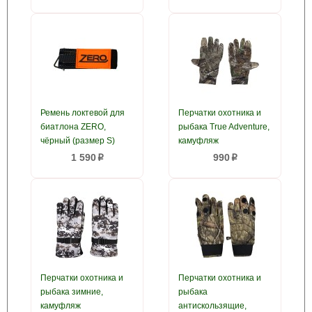
Ремень локтевой для
Перчатки охотника и
биатлона ZERO,
рыбака True Adventure,
чёрный (размер S)
камуфляж
1 590
990
p
p
Перчатки охотника и
Перчатки охотника и
рыбака зимние,
рыбака
камуфляж
антискользящие,