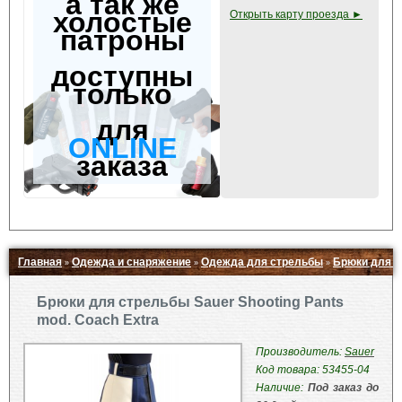
а так же
холостые
Открыть карту проезда ►
патроны
доступны
только
для
ONLINE
заказа
Главная
Одежда и снаряжение
Одежда для стрельбы
Брюки для ст
»
»
»
Свернуть ▲
Брюки для стрельбы Sauer Shooting Pants
mod. Coach Extra
Производитель:
Sauer
Код товара: 53455-04
Наличие:
Под заказ до