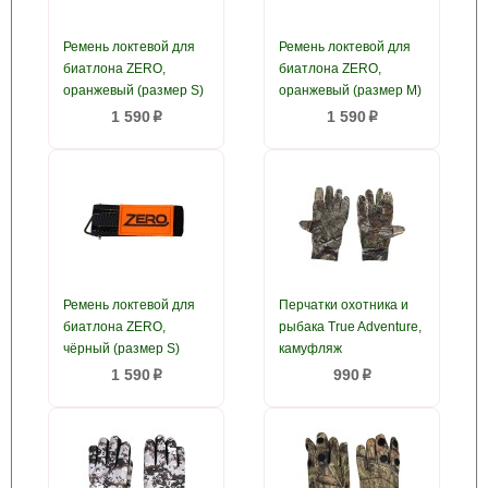
Ремень локтевой для
Ремень локтевой для
биатлона ZERO,
биатлона ZERO,
оранжевый (размер S)
оранжевый (размер M)
1 590
1 590
p
p
Ремень локтевой для
Перчатки охотника и
биатлона ZERO,
рыбака True Adventure,
чёрный (размер S)
камуфляж
1 590
990
p
p