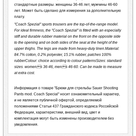
стандартные размеры.
женщины 36-46 лет, мужчины 46-60
лет.
Может быть сделано для измерения за дополнительную
плату.
"Coach Spezial" sports trousers are the top-of-the-range model.
For ideal firmness, the "Coach Spezial" is fitted with an especially
stiff and durable rubber material on the front on the opposite side
to the opening and on both sides of the seat at the height of the
upper thighs. The legs are made from heavy-duty linen.Material:
84.7% cotton, 0.2% polyester, 15.1% rubber, patches 100%
rubberColour: choice according to colour patternsSizes: standard
sizes. womens 36-46, mens 46-60. Can be made to measure
at extra cost.
Информация о товаре "Брюки для стрельбы Sauer Shooting
Pants mod. Coach Special" носит ознакомительный характер,
и не является публичной офертой, определяемой
положениями Статьи 437 Гражданского кодекса Российской
Федерации, характеристики, внешний вид, цвет и
комплектация могут быть изменены производителем без
уведомления.