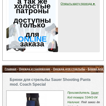
а так же
холостые
Открыть карту проезда ►
патроны
доступны
только
для
ONLINE
заказа
Главная
Одежда и снаряжение
Одежда для стрельбы
Брюки для ст
»
»
»
Свернуть ▲
Брюки для стрельбы Sauer Shooting Pants
mod. Coach Special
Производитель:
Sauer
Код товара: 53443-04
Наличие:
Под заказ до