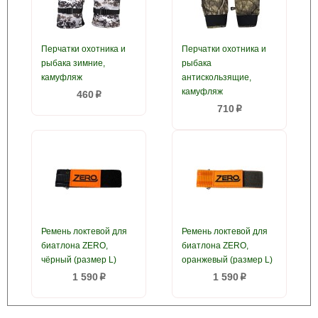
Перчатки охотника и
Перчатки охотника и
рыбака зимние,
рыбака
камуфляж
антискользящие,
камуфляж
460
p
710
p
Ремень локтевой для
Ремень локтевой для
биатлона ZERO,
биатлона ZERO,
чёрный (размер L)
оранжевый (размер L)
1 590
1 590
p
p