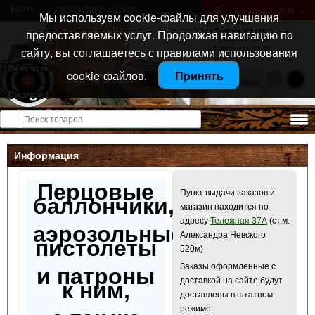
Войти
или
зарегистрироваться
Товаров: 0 (0
)
p
Мы используем cookie-файлы для улучшения
Санкт-Петербург
предоставляемых услуг. Продолжая навигацию по
ул. Тележная 37 лит А
+7 (911) 021-04-08
сайту, вы соглашаетесь с правилами использования
+7 (812) 921-73-50
cookie-файлов.
Принять
Открыть меню
Информация
Перцовые
Пункт выдачи заказов и
баллончики,
магазин находится по
адресу
Тележная 37А
(ст.м.
аэрозольные
Александра Невского
пистолеты
520м)
Заказы оформленные с
и патроны
доставкой на сайте будут
к ним,
доставлены в штатном
режиме.