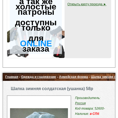
а так же
холостые
Открыть карту проезда ►
патроны
доступны
только
для
ONLINE
заказа
Главная
Одежда и снаряжение
Армейская форма
Шапка зимняя со
»
»
»
Свернуть ▲
Шапка зимняя солдатская (ушанка) 58р
Производитель:
Россия
Код товара: 52600-
Наличие:
в СПб