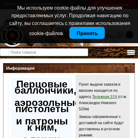
Войти
или
зарегистрироваться
Товаров: 0 (0
)
p
Мы используем cookie-файлы для улучшения
Санкт-Петербург
предоставляемых услуг. Продолжая навигацию по
ул. Тележная 37 лит А
+7 (911) 021-04-08
сайту, вы соглашаетесь с правилами использования
+7 (812) 921-73-50
cookie-файлов.
Принять
Открыть меню
Информация
Перцовые
Пункт выдачи заказов и
баллончики,
магазин находится по
адресу
Тележная 37А
(ст.м.
аэрозольные
Александра Невского
пистолеты
520м)
Заказы оформленные с
и патроны
доставкой на сайте будут
к ним,
доставлены в штатном
режиме.