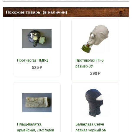
Похожие товары (в наличии)
Противогаз ПМК-1
Противогаз ГП-5
размер 0У
525
p
290
p
Плащ-палатка
Балаклава Сегун
армейская, 70-х годов
летняя черный 56