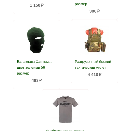
размер
1 150
p
300
p
Балаклава Фантомас
Разгрузочный боевой
цвет зеленый 56
тактический жилет
размер
4 410
p
483
p