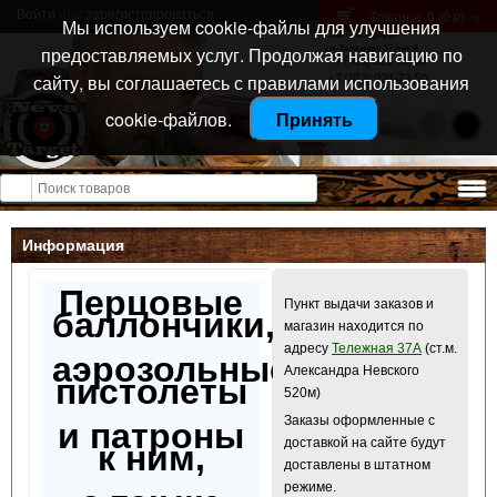
Войти
или
зарегистрироваться
Товаров: 0 (0
)
p
Мы используем cookie-файлы для улучшения
Санкт-Петербург
предоставляемых услуг. Продолжая навигацию по
ул. Тележная 37 лит А
+7 (911) 021-04-08
сайту, вы соглашаетесь с правилами использования
+7 (812) 921-73-50
cookie-файлов.
Принять
Открыть меню
Информация
Перцовые
Пункт выдачи заказов и
баллончики,
магазин находится по
адресу
Тележная 37А
(ст.м.
аэрозольные
Александра Невского
пистолеты
520м)
Заказы оформленные с
и патроны
доставкой на сайте будут
к ним,
доставлены в штатном
режиме.