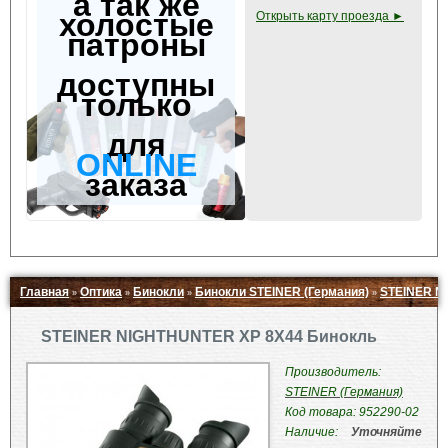
а так же
холостые
Открыть карту проезда ►
патроны
доступны
только
для
ONLINE
заказа
Главная
Оптика
Бинокли
Бинокли STEINER (Германия)
STEINER N
»
»
»
»
Свернуть ▲
STEINER NIGHTHUNTER XP 8X44 Бинокль
Производитель:
STEINER (Германия)
Код товара: 952290-02
Наличие:
Уточняйте