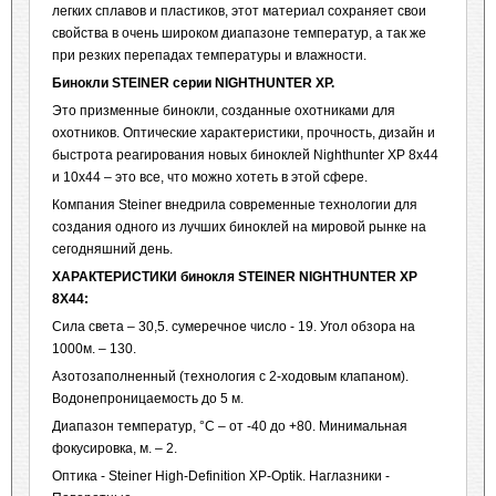
легких сплавов и пластиков, этот материал сохраняет свои
свойства в очень широком диапазоне температур, а так же
при резких перепадах температуры и влажности.
Бинокли
STEINER
серии
NIGHTHUNTER XP.
Это призменные бинокли, созданные охотниками для
охотников. Оптические характеристики, прочность, дизайн и
быстрота реагирования новых биноклей Nighthunter XP 8x44
и 10x44 – это все, что можно хотеть в этой сфере.
Компания Steiner внедрила современные технологии для
создания одного из лучших биноклей на мировой рынке на
сегодняшний день.
ХАРАКТЕРИСТИКИ
бинокля
STEINER
NIGHTHUNTER
XP
8
X
44:
Сила света – 30,5. сумеречное число - 19. Угол обзора на
1000м. – 130.
Азотозаполненный (технология с 2-ходовым клапаном).
Водонепроницаемость до 5 м.
Диапазон температур, °С – от -40 до +80. Минимальная
фокусировка, м. – 2.
Оптика - Steiner High-Definition XP-Optik. Наглазники -