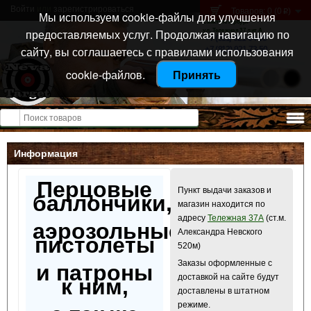
Войти
или
зарегистрироваться
Товаров: 0 (0
)
p
Мы используем cookie-файлы для улучшения
Санкт-Петербург
предоставляемых услуг. Продолжая навигацию по
ул. Тележная 37 лит А
+7 (911) 021-04-08
сайту, вы соглашаетесь с правилами использования
+7 (812) 921-73-50
cookie-файлов.
Принять
Открыть меню
Информация
Перцовые
Пункт выдачи заказов и
баллончики,
магазин находится по
адресу
Тележная 37А
(ст.м.
аэрозольные
Александра Невского
пистолеты
520м)
Заказы оформленные с
и патроны
доставкой на сайте будут
к ним,
доставлены в штатном
режиме.