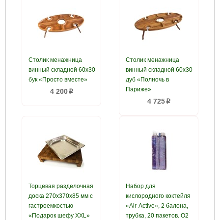
Столик менажница
Столик менажница
винный складной 60х30
винный складной 60х30
бук «Просто вместе»
дуб «Полночь в
Париже»
4 200
p
4 725
p
Торцевая разделочная
Набор для
доска 270х370х85 мм с
кислородного коктейля
гастроемкостью
«Air-Active», 2 балона,
«Подарок шефу XXL»
трубка, 20 пакетов. О2