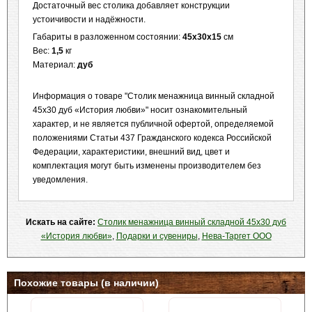
Достаточный вес столика добавляет конструкции
устоичивости и надёжности.
Габариты в разложенном состоянии:
45х30х15
см
Вес:
1,5
кг
Материал:
дуб
Информация о товаре "Столик менажница винный складной
45х30 дуб «История любви»" носит ознакомительный
характер, и не является публичной офертой, определяемой
положениями Статьи 437 Гражданского кодекса Российской
Федерации, характеристики, внешний вид, цвет и
комплектация могут быть изменены производителем без
уведомления.
Искать на сайте:
Столик менажница винный складной 45х30 дуб
«История любви»
,
Подарки и сувениры
,
Нева-Таргет ООО
Похожие товары (в наличии)