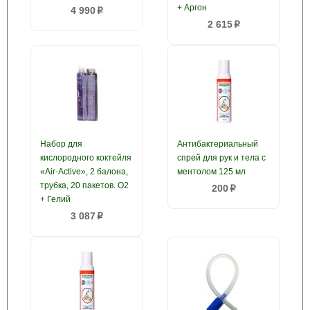
+ Аргон
4 990
p
2 615
p
Набор для
Антибактериальный
кислородного коктейля
спрей для рук и тела с
«Air-Active», 2 балона,
ментолом 125 мл
трубка, 20 пакетов. О2
200
p
+ Гелий
3 087
p