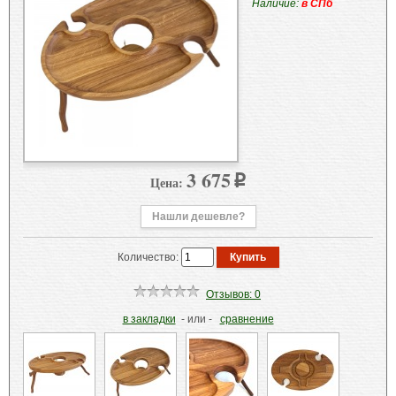
Наличие:
в СПб
3 675
Цена:
p
Нашли дешевле?
Количество:
Отзывов: 0
в закладки
- или -
сравнение