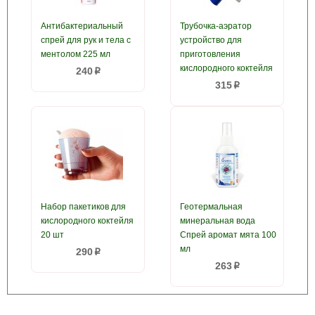
Антибактериальный
Трубочка-аэратор
спрей для рук и тела с
устройство для
ментолом 225 мл
приготовления
кислородного коктейля
240
p
315
p
Набор пакетиков для
Геотермальная
кислородного коктейля
минеральная вода
20 шт
Спрей аромат мята 100
мл
290
p
263
p