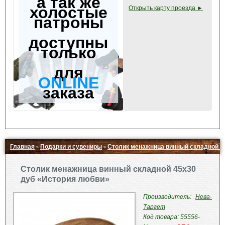
а так же
холостые
Открыть карту проезда ►
патроны
доступны
только
для
ONLINE
заказа
Главная
Подарки и сувениры
Столик менажница винный складной 4
»
»
Свернуть ▲
Столик менажница винный складной 45х30
дуб «История любви»
Производитель:
Нева-
Таргет
Код товара: 55556-