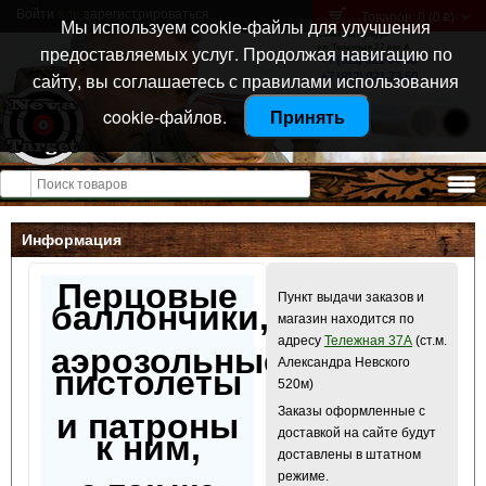
Войти
или
зарегистрироваться
Товаров: 0 (0
)
p
Мы используем cookie-файлы для улучшения
Санкт-Петербург
предоставляемых услуг. Продолжая навигацию по
ул. Тележная 37 лит А
+7 (911) 021-04-08
сайту, вы соглашаетесь с правилами использования
+7 (812) 921-73-50
cookie-файлов.
Принять
Открыть меню
Информация
Перцовые
Пункт выдачи заказов и
баллончики,
магазин находится по
адресу
Тележная 37А
(ст.м.
аэрозольные
Александра Невского
пистолеты
520м)
Заказы оформленные с
и патроны
доставкой на сайте будут
к ним,
доставлены в штатном
режиме.