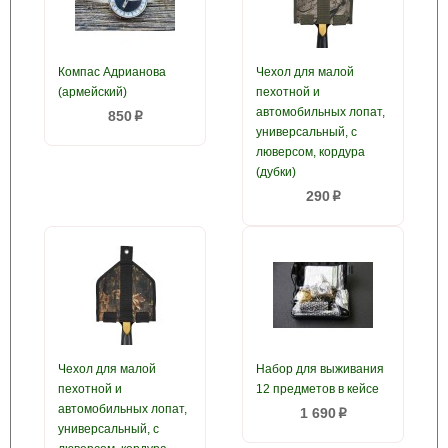
Компас Адрианова
Чехол для малой
(армейский)
пехотной и
автомобильных лопат,
850
p
универсальный, с
люверсом, кордура
(дубки)
290
p
Чехол для малой
Набор для выживания
пехотной и
12 предметов в кейсе
автомобильных лопат,
1 690
p
универсальный, с