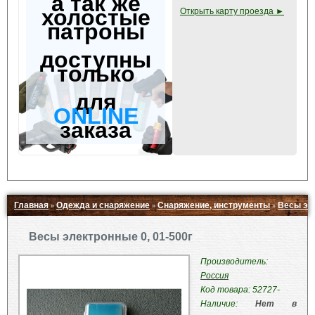
а так же
холостые
Открыть карту проезда ►
патроны
доступны
только
для
ONLINE
заказа
Главная
Одежда и снаряжение
Снаряжение, инструменты
Весы эле
»
»
»
Свернуть ▲
Весы электронные 0, 01-500г
Производитель:
Россия
Код товара: 52727-
Наличие:
Нет в