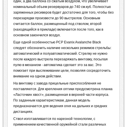
один, а два баллона со сжатым воздухом, что увеличивает
номинальный объем резервуаров до 740 см.куб. Полностью
заряженных ресиверов будет достаточно для того, чтобы без
перезарядки произвести до 90 выстрелов. Основным
считается баллон, размещенный под стволом, второй
(находящийся в прикладе) включается после того, как в
основном закончился воздух.
Еще одной особенностью PCP Evanix Avalanche Black
следует обозначить наличие нескольких режимов стрельбы:
автоматический и полуавтоматический. Стрелку не нужно
после каждого выстрела перезаряжать винтовку, посылая
пулю в механизм - автоматика сделает это за вас. Это
помогает при выслеживании цели, позволяя сосредоточить
внимание на одном действии.
На винтовку с завода прицельные приспособления не
поставляются. Для крепления оптики предусмотрена планка
«Ласточкин хвост», размещенная в верхней части корпуса.
По заданным характеристикам, данная модель
предназначается для ведения огня на дальних и средних
дистанциях.
Ствол изготавливается по нарезной технологии, с
применением качественной оружейной стали различных