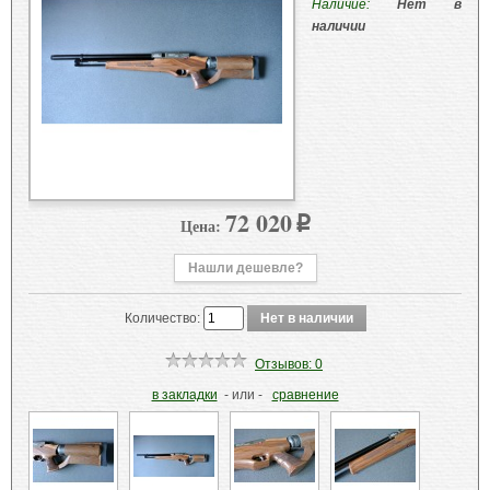
Наличие:
Нет в
наличии
72 020
Цена:
p
Нашли дешевле?
Количество:
Отзывов: 0
в закладки
- или -
сравнение