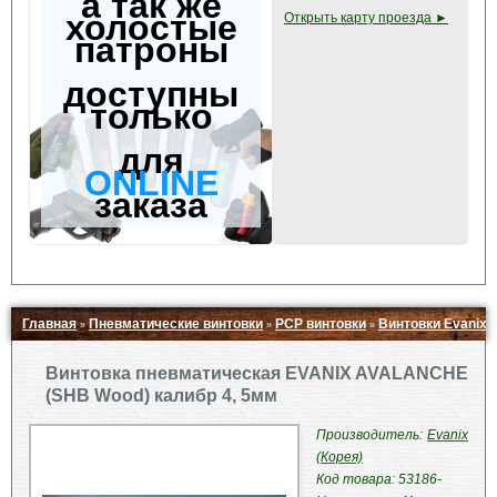
а так же
холостые
Открыть карту проезда ►
патроны
доступны
только
для
ONLINE
заказа
Главная
Пневматические винтовки
PCP винтовки
Винтовки Evanix
»
»
»
Свернуть ▲
Винтовка пневматическая EVANIX AVALANCHE
(SHB Wood) калибр 4, 5мм
Производитель:
Evanix
(Корея)
Код товара: 53186-