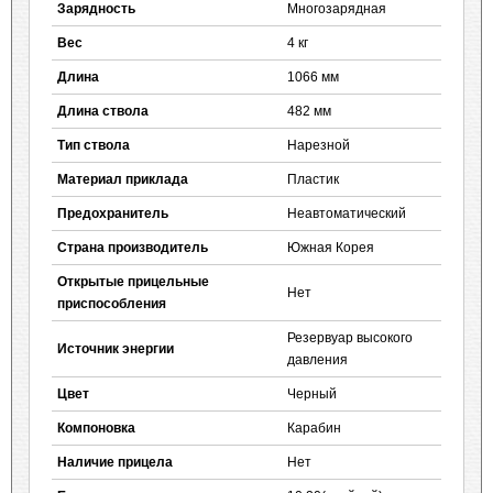
Зарядность
Многозарядная
Вес
4 кг
Длина
1066 мм
Длина ствола
482 мм
Тип ствола
Нарезной
Материал приклада
Пластик
Предохранитель
Неавтоматический
Страна производитель
Южная Корея
Открытые прицельные
Нет
приспособления
Резервуар высокого
Источник энергии
давления
Цвет
Черный
Компоновка
Карабин
Наличие прицела
Нет