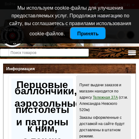
Войти
или
зарегистрироваться
Товаров: 0 (0
)
p
Мы используем cookie-файлы для улучшения
Санкт-Петербург
предоставляемых услуг. Продолжая навигацию по
ул. Тележная 37 лит А
+7 (911) 021-04-08
сайту, вы соглашаетесь с правилами использования
+7 (812) 921-73-50
cookie-файлов.
Принять
Открыть меню
Информация
Перцовые
Пункт выдачи заказов и
баллончики,
магазин находится по
адресу
Тележная 37А
(ст.м.
аэрозольные
Александра Невского
пистолеты
520м)
Заказы оформленные с
и патроны
доставкой на сайте будут
к ним,
доставлены в штатном
режиме.