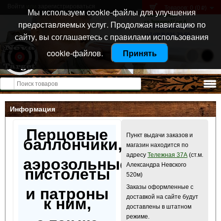
Войти
или
зарегистрироваться
Товаров: 0 (0
)
p
Мы используем cookie-файлы для улучшения
Санкт-Петербург
предоставляемых услуг. Продолжая навигацию по
ул. Тележная 37 лит А
+7 (911) 021-04-08
сайту, вы соглашаетесь с правилами использования
+7 (812) 921-73-50
cookie-файлов.
Принять
Открыть меню
Информация
Перцовые
Пункт выдачи заказов и
баллончики,
магазин находится по
адресу
Тележная 37А
(ст.м.
аэрозольные
Александра Невского
пистолеты
520м)
Заказы оформленные с
и патроны
доставкой на сайте будут
к ним,
доставлены в штатном
режиме.