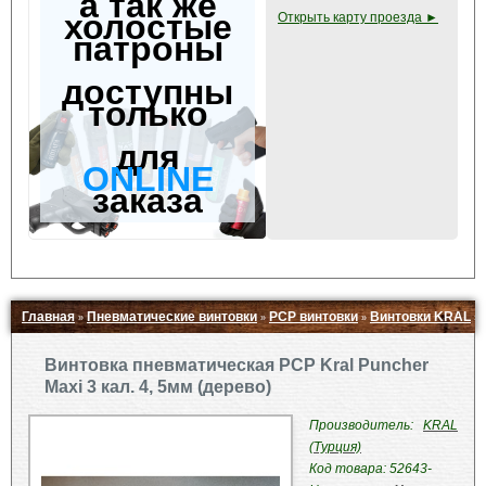
а так же
холостые
Открыть карту проезда ►
патроны
доступны
только
для
ONLINE
заказа
Главная
Пневматические винтовки
PCP винтовки
Винтовки KRAL
»
»
»
»
Свернуть ▲
Винтовка пневматическая PCP Kral Puncher
Maxi 3 кал. 4, 5мм (дерево)
Производитель:
KRAL
(Турция)
Код товара: 52643-