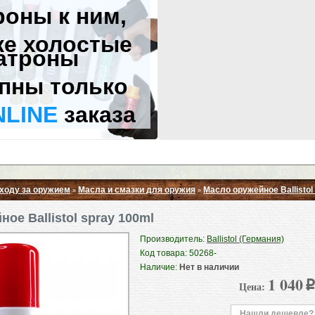
роны к ним,
же холостые
атроны
пны только
NLINE
заказа
уходу за оружием
Масла и смазки для оружия
Масло оружейное Ballistol
»
»
Свернуть ▲
ое Ballistol spray 100ml
Производитель:
Ballistol (Германия)
Код товара: 50268-
Наличие:
Нет в наличии
1 040
Цена:
p
Нашли дешевле?