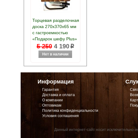
Торцевая разделочная
доска 270х370х65 мм
с гастроемкостью
«Подарок шефу Plus»
5 250
4 190
p
Информация
Слу
Гарантия
Связ
Доставка и оплата
Возв
О компании
Карт
Оптовикам
Поку
Политика конфиденциальности
Условия соглашения
Данный интернет-сайт носит исключительно ин