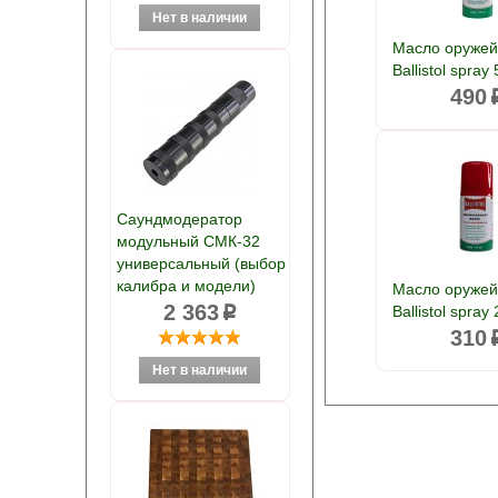
Масло оруже
Ballistol spray
490
Саундмодератор
модульный СМК-32
универсальный (выбор
калибра и модели)
Масло оруже
2 363
Ballistol spray
p
310