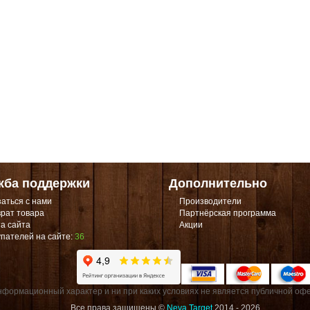
жба поддержки
Дополнительно
аться с нами
Производители
рат товара
Партнёрская программа
а сайта
Акции
пателей на сайте:
36
формационный характер и ни при каких условиях не является публичной офе
Все права защищены ©
Neva Target
2014 - 2026