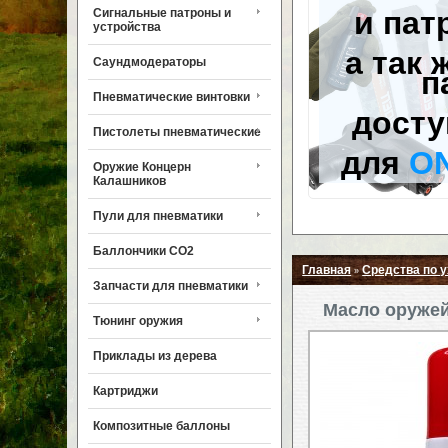
и пат
Сигнальные патроны и
устройства
а так 
Саундмодераторы
п
Пневматические винтовки
досту
Пистолеты пневматические
для
O
Оружие Концерн
Калашников
Пули для пневматики
Баллончики CO2
Главная
Средства по 
»
Запчасти для пневматики
Масло оружейн
Тюнинг оружия
Приклады из дерева
Картриджи
Композитные баллоны