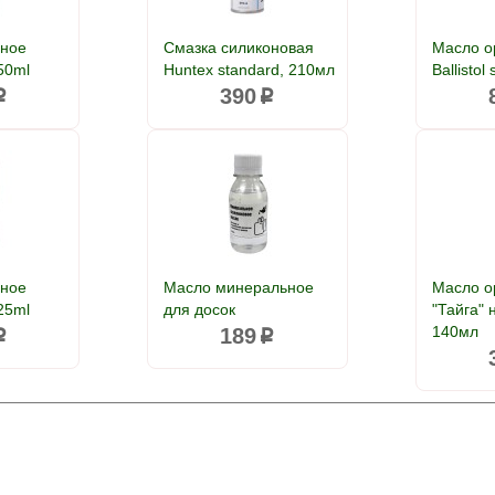
йное
Смазка силиконовая
Масло о
 50ml
Huntex standard, 210мл
Ballistol
390
p
p
йное
Масло минеральное
Масло о
 25ml
для досок
"Тайга" 
140мл
189
p
p