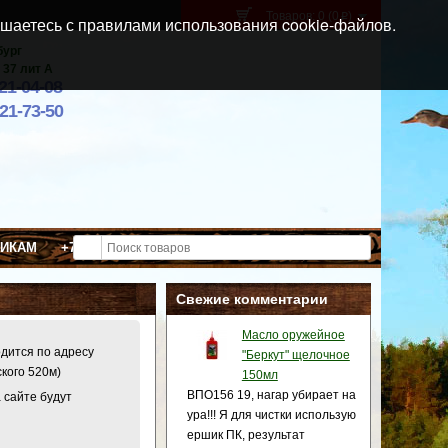
Товаров: 0 (0
)
p
шаетесь с правилами использования cookie-файлов.
бург
 37 лит А
021-04-08
921-73-50
ВИКАМ
+7 (911) 021-04-08
Свежие комментарии
Масло оружейное
одится по адресу
"Беркут" щелочное
ского 520м)
150мл
ВПО156 19, нагар убирает на
 сайте будут
ура!!! Я для чистки использую
ершик ПК, результат