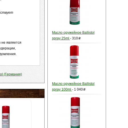
бствует
Масло оружейное Ballistol
spray 25ml
-
310
p
и не является
едерации,
едомления.
tol (Германия)
Масло оружейное Ballistol
spray 100ml
-
1 040
p