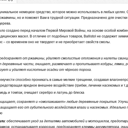
никальное немецкое средство, которое можно использовать в любых целях. 
ржавчины, но и поможет Вам в трудной ситуации. Предназначено для очистки
дерева.
ло создано перед началом Первой Мировой Войны, на основе особой комби
дицинских масел. В отличие от подобных товаров, Ballistol не содержит хими
с – со временем оно не твердеет и не приобретает свойств смолы.
предохраняет от ржавчины, удаляет смолистые отложения и налеты свинц
 деревянные части, очищает, размягчает и пропитывает кобуры, лямки, р
зует и удаляет кислотные осадки от чёрного пороха.
текучести способно проникать в самые мелкие трещинки, создавая влагонеп
редотвращая вредное внешнее воздействие (грибки, личинки насекомых и т.д.
медь и томпак, очищает серебро и латунь до блеска
защищает, сохраняет и «омолаживает» любые деревянные покрытия. Улуч
защищает его от губительного воздействия влаги и насекомых. Идеально 
ью
или
: обеспечивает уход за деталями автомобилей и мотоциклов, предотв
замков, останавливает коррозию, предохраняет клеммы аккумулятора, оч