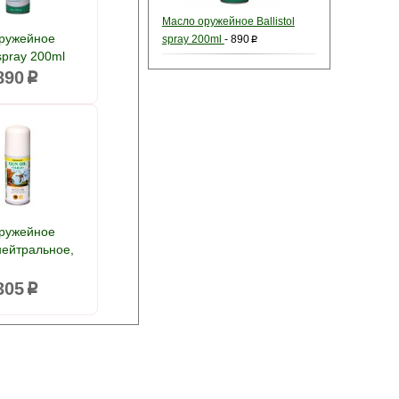
Масло оружейное Ballistol
ружейное
spray 200ml
-
890
p
 spray 200ml
890
p
ружейное
нейтральное,
305
p