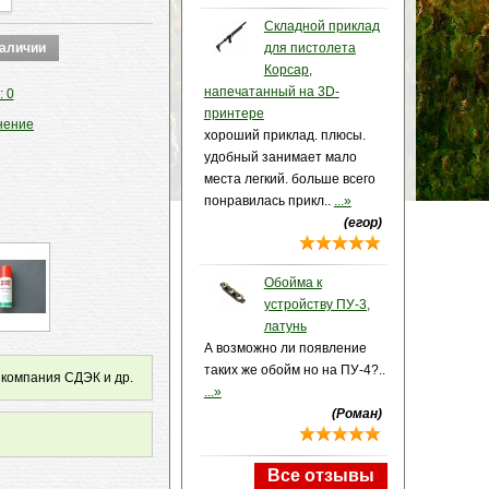
Складной приклад
для пистолета
Корсар,
напечатанный на 3D-
: 0
принтере
нение
хороший приклад. плюсы.
удобный занимает мало
места легкий. больше всего
понравилась прикл..
...»
(егор)
Обойма к
устройству ПУ-3,
латунь
А возможно ли появление
таких же обойм но на ПУ-4?..
 компания СДЭК и др.
...»
(Роман)
Все отзывы