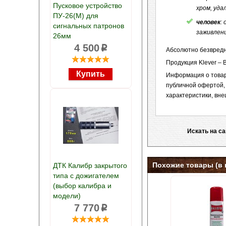
Пусковое устройство
хром, уда
ПУ-26(М) для
человек
:
сигнальных патронов
заживлени
26мм
4 500
p
Абсолютно безвредн
Продукция Klever – Ba
Информация о товаре
публичной офертой,
характеристики, вне
Искать на с
Похожие товары (в 
ДТК Калибр закрытого
типа с дожигателем
(выбор калибра и
модели)
7 770
p