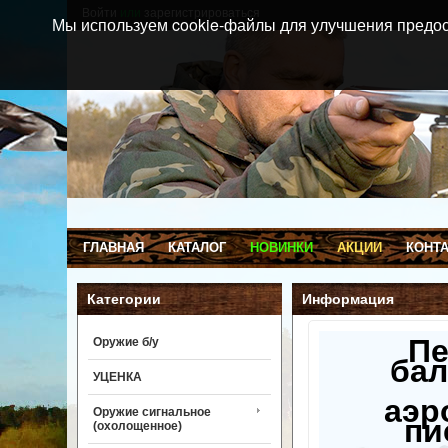
Войти
или
зарегистрироваться
Мы используем cookie-файлы для улучшения предос
ГЛАВНАЯ
КАТАЛОГ
НОВИНКИ
АКЦИИ
КОНТ
Категории
Информация
П
Оружие б/у
бал
УЦЕНКА
аэр
Оружие сигнальное
пи
(охолощенное)