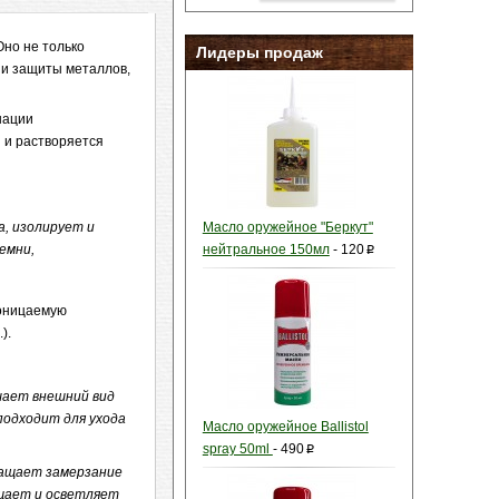
Оно не только
Лидеры продаж
 и защиты металлов,
нации
и и растворяется
а, изолирует и
Масло оружейное "Беркут"
емни,
нейтральное 150мл
-
120
p
роницаемую
).
шает внешний вид
подходит для ухода
Масло оружейное Ballistol
spray 50ml
-
490
p
ращает замерзание
ищает и осветляет