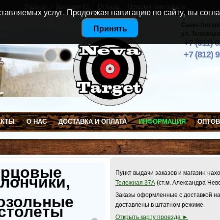
Главная
Закладки (0)
Отзывы
Оформление заказа
тавляемых услуг. Продолжая навигацию по сайту, вы согла
Санкт-Петер
Принять
ул. Тележная
+7 (911) 
+7 (812) 
АКТЫ
О НАС
ДОСТАВКА И ОПЛАТА
ИНФОРМАЦИЯ
ОПТО
ерцовые
Пункт выдачи заказов и магазин нах
лончики,
Тележная 37А
(ст.м. Александра Нев
Заказы оформленные с доставкой на
озольные
доставлены в штатном режиме.
столеты
Открыть карту проезда ►