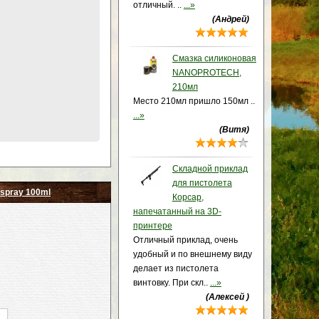
отличный. ..
...»
(Андрей)
Смазка силиконовая
NANOPROTECH,
210мл
Место 210мл пришло 150мл ..
...»
(Витя)
Складной приклад
для пистолета
 spray 100ml
Корсар,
напечатанный на 3D-
принтере
Отличный приклад, очень
удобный и по внешнему виду
делает из пистолета
винтовку. При скл..
...»
(Алексей )