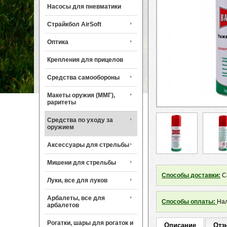
Насосы для пневматики
Страйкбол AirSoft
Оптика
Крепления для прицелов
Средства самообороны
Макеты оружия (ММГ),
раритеты
Средства по уходу за
оружием
Аксессуары для стрельбы
Мишени для стрельбы
Способы доставки:
Са
Луки, все для луков
Арбалеты, все для
Способы оплаты:
Нал
арбалетов
Рогатки, шары для рогаток и
Описание
Отз