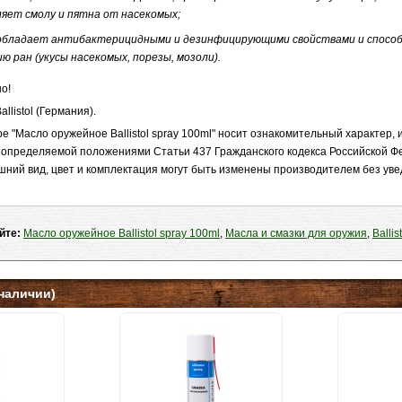
ляет смолу и пятна от насекомых;
 обладает антибактерицидными и дезинфицирующими свойствами и спосо
ю ран (укусы насекомых, порезы, мозоли).
о!
llistol (Германия).
 "Масло оружейное Ballistol spray 100ml" носит ознакомительный характер, 
 определяемой положениями Статьи 437 Гражданского кодекса Российской Ф
шний вид, цвет и комплектация могут быть изменены производителем без ув
айте:
Масло оружейное Ballistol spray 100ml
,
Масла и смазки для оружия
,
Ballis
наличии)