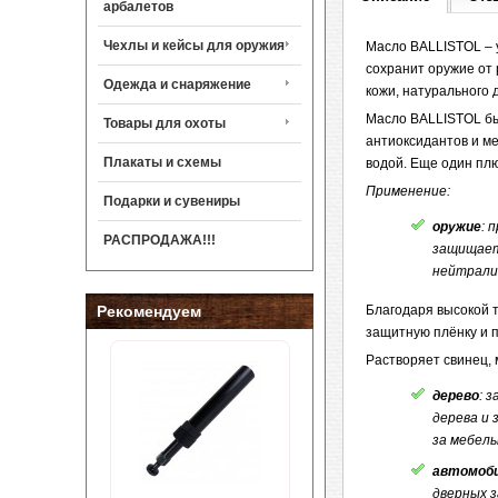
арбалетов
Чехлы и кейсы для оружия
Масло BALLISTOL – у
сохранит оружие от 
Одежда и снаряжение
кожи, натурального 
Масло BALLISTOL бы
Товары для охоты
антиоксидантов и ме
Плакаты и схемы
водой. Еще один плю
Применение:
Подарки и сувениры
оружие
: 
РАСПРОДАЖА!!!
защищает
нейтрали
Рекомендуем
Благодаря высокой 
защитную плёнку и п
Растворяет свинец, 
дерево
: 
дерева и 
за мебел
автомоб
дверных 