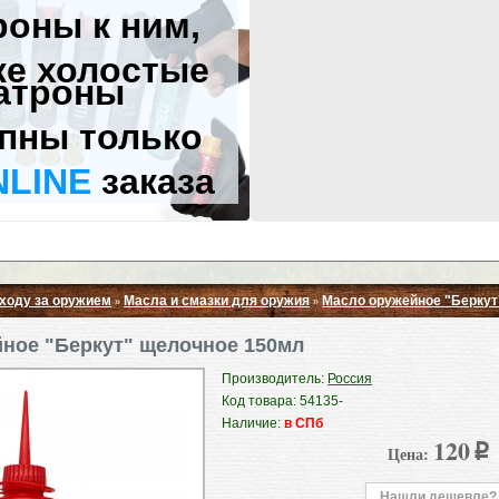
роны к ним,
же холостые
атроны
пны только
NLINE
заказа
уходу за оружием
Масла и смазки для оружия
Масло оружейное "Беркут
»
»
Свернуть ▲
ное "Беркут" щелочное 150мл
Производитель:
Россия
Код товара: 54135-
Наличие:
в СПб
120
Цена:
p
Нашли дешевле?