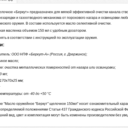
лочное «Беркут» предназначен для мягкой эффективной очистки канала ств
езарядки и газоотводного механизма от порохового нагара и освинцовки любо
ческого оружия. В составе используется масло селективной очистки.
чная масленка объемом 150 мл с удобным дозатором.
ть в соответствии с инструкцией по эксплуатации оружия.
и:
тель: ООО НПФ «Беркут-А» (Россия, г. Дзержинск);
чное масло;
е: очистка металлических поверхностей от нагара или освинцовки;
0 мл;
170x70x25 мм;
;
емпературы: от -40 до +50 °С
е "Масло оружейное "Беркут" щелочное 150мл" носит ознакомительный харак
 определяемой положениями Статьи 437 Гражданского кодекса Российской Ф
шний вид, цвет и комплектация могут быть изменены производителем без ув