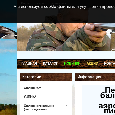
Войти
или
зарегистрироваться
Мы используем cookie-файлы для улучшения предос
ГЛАВНАЯ
КАТАЛОГ
НОВИНКИ
АКЦИИ
КОНТ
Категории
Информация
П
Оружие б/у
бал
УЦЕНКА
аэр
Оружие сигнальное
пи
(охолощенное)