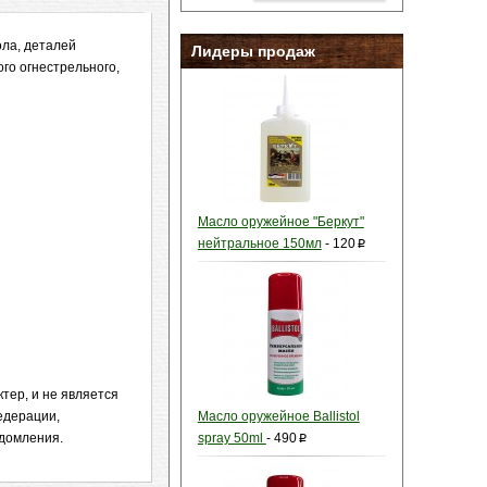
ола, деталей
Лидеры продаж
го огнестрельного,
Масло оружейное "Беркут"
нейтральное 150мл
-
120
p
тер, и не является
едерации,
Масло оружейное Ballistol
едомления.
spray 50ml
-
490
p