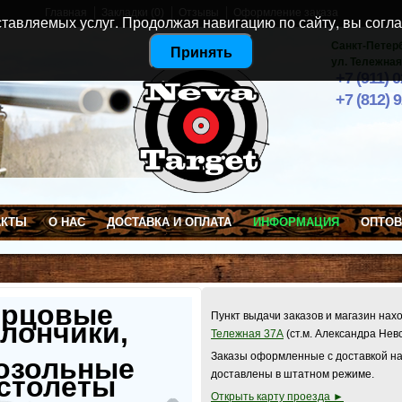
Главная
Закладки (0)
Отзывы
Оформление заказа
тавляемых услуг. Продолжая навигацию по сайту, вы согла
Санкт-Петер
Принять
ул. Тележная
+7 (911) 
+7 (812) 
АКТЫ
О НАС
ДОСТАВКА И ОПЛАТА
ИНФОРМАЦИЯ
ОПТО
ерцовые
Пункт выдачи заказов и магазин нах
лончики,
Тележная 37А
(ст.м. Александра Нев
Заказы оформленные с доставкой на
озольные
доставлены в штатном режиме.
столеты
Открыть карту проезда ►