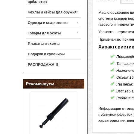
арбалетов
Чехлы и кейсы для оружия
Масло оружейное ще
системы газовой пер
Одежда и снаряжение
газового и пневмати
Упаковка – гермети
Товары для охоты
Примечание. Применя
Плакаты и схемы
Характеристик
Подарки и сувениры
Производи
Тип: щело
РАСПРОДАЖА!!!
Назначени
Объем: 15
Рекомендуем
Размеры: 
Вес: 145 г
Рабочие т
Информация о товар
публичной офертой,
характеристики, вне