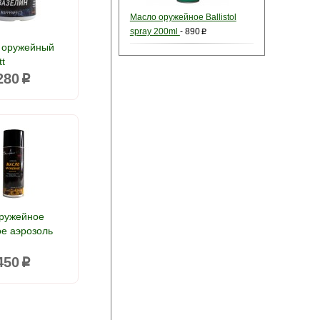
Масло оружейное Ballistol
spray 200ml
-
890
p
 оружейный
tt
280
p
ружейное
е аэрозоль
450
p