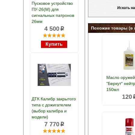
Пусковое устройство
Искать на
ПУ-26(М) для
сигнальных патронов
26мм
4 500
Похожие товары (в 
p
Масло оруже
"Беркут" нейт
150мл
120
ДТК Калибр закрытого
типа с дожигателем
(выбор калибра и
модели)
7 770
p