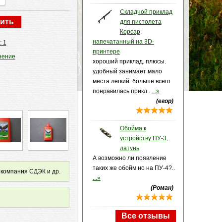
Складной приклад
для пистолета
Корсар,
напечатанный на 3D-
: 1
принтере
нение
хороший приклад. плюсы.
удобный занимает мало
места легкий. больше всего
понравилась прикл..
...»
(егор)
Обойма к
устройству ПУ-3,
латунь
А возможно ли появление
таких же обойм но на ПУ-4?..
 компания СДЭК и др.
...»
(Роман)
Все отзывы