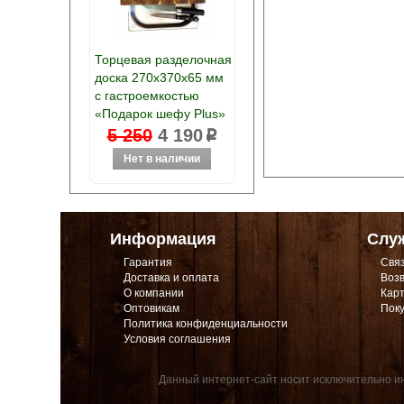
Торцевая разделочная
доска 270х370х65 мм
с гастроемкостью
«Подарок шефу Plus»
5 250
4 190
p
Информация
Слу
Гарантия
Связ
Доставка и оплата
Возв
О компании
Карт
Оптовикам
Поку
Политика конфиденциальности
Условия соглашения
Данный интернет-сайт носит исключительно ин