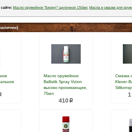
 сайте:
Масло оружейное "Беркут" щелочное 150мл
,
Масла и смазки для ору
наличии)
йное
Масло оружейное
Смазка 
ральное
Ballistik Spray Vizion
Klever-Ba
высоко-проникающее,
Silikons
75мл
1
p
410
p