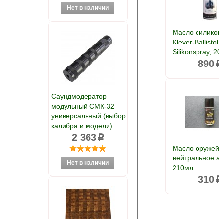
Масло силико
Klever-Ballistol
Silikonspray, 
890
Саундмодератор
модульный СМК-32
универсальный (выбор
калибра и модели)
2 363
p
Масло оруже
нейтральное 
210мл
310