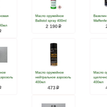
новая
Масло оружейное
Вазелин
Ballistol spray 400ml
Waffenfe
200мл
2 190
p
p
йное
Масло оружейное
Масло о
аэрозоль
нейтральное аэрозоль
щелочно
400мл
400мл
473
p
p