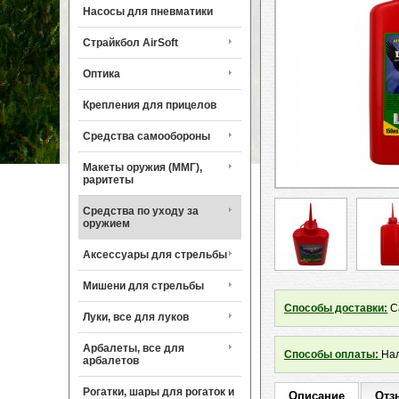
Насосы для пневматики
Страйкбол AirSoft
Оптика
Крепления для прицелов
Средства самообороны
Макеты оружия (ММГ),
раритеты
Средства по уходу за
оружием
Аксессуары для стрельбы
Мишени для стрельбы
Способы доставки:
Са
Луки, все для луков
Арбалеты, все для
Способы оплаты:
Нал
арбалетов
Рогатки, шары для рогаток и
Описание
Отз