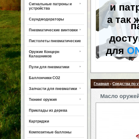
и пат
Сигнальные патроны и
устройства
а так 
Саундмодераторы
п
Пневматические винтовки
досту
Пистолеты пневматические
для
O
Оружие Концерн
Калашников
Пули для пневматики
Баллончики CO2
Главная
Средства по 
»
Запчасти для пневматики
Масло оружей
Тюнинг оружия
Приклады из дерева
Картриджи
Композитные баллоны