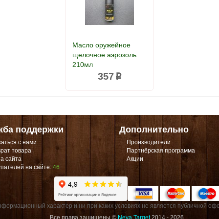
Масло оружейное
щелочное аэрозоль
210мл
357
p
жба поддержки
Дополнительно
аться с нами
Производители
рат товара
Партнёрская программа
а сайта
Акции
пателей на сайте:
46
формационный характер и ни при каких условиях не является публичной офе
Все права защищены ©
Neva Target
2014 - 2026