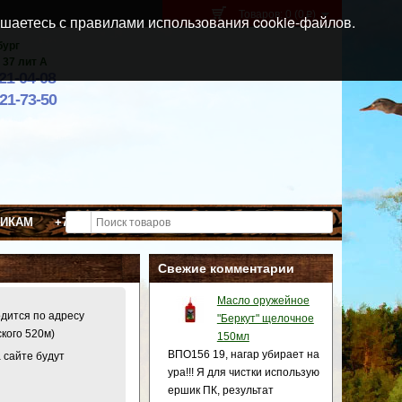
Товаров: 0 (0
)
p
шаетесь с правилами использования cookie-файлов.
бург
 37 лит А
021-04-08
921-73-50
ВИКАМ
+7 (911) 021-04-08
Свежие комментарии
Масло оружейное
одится по адресу
"Беркут" щелочное
ского 520м)
150мл
ВПО156 19, нагар убирает на
 сайте будут
ура!!! Я для чистки использую
ершик ПК, результат