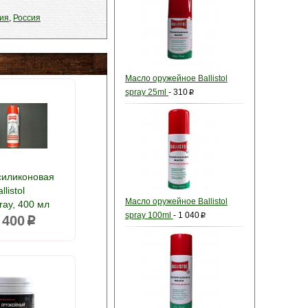
жия
,
Россия
Масло оружейное Ballistol
spray 25ml
-
310
p
силиконовая
llistol
Масло оружейное Ballistol
pray, 400 мл
spray 100ml
-
1 040
p
 400
p