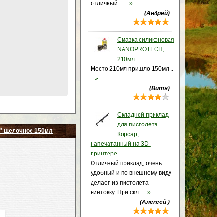
отличный. ..
...»
(Андрей)
Смазка силиконовая
NANOPROTECH,
210мл
Место 210мл пришло 150мл ..
...»
(Витя)
Складной приклад
для пистолета
" щелочное 150мл
Корсар,
напечатанный на 3D-
принтере
Отличный приклад, очень
удобный и по внешнему виду
делает из пистолета
винтовку. При скл..
...»
(Алексей )