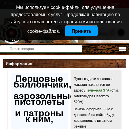
Войти
или
зарегистрироваться
Товаров: 0 (0
)
p
Мы используем cookie-файлы для улучшения
Санкт-Петербург
предоставляемых услуг. Продолжая навигацию по
ул. Тележная 37 лит А
+7 (911) 021-04-08
сайту, вы соглашаетесь с правилами использования
+7 (812) 921-73-50
cookie-файлов.
Принять
Открыть меню
Информация
Перцовые
Пункт выдачи заказов и
баллончики,
магазин находится по
адресу
Тележная 37А
(ст.м.
аэрозольные
Александра Невского
пистолеты
520м)
Заказы оформленные с
и патроны
доставкой на сайте будут
к ним,
доставлены в штатном
режиме.