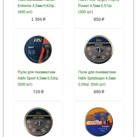
Extreme 4,5мм 0,62гр.
Power 4,5мм 0,57гр.
(400 шт)
(300 шт)
1 350
850
p
p
Пули для пневматики
Пули для пневматики
H&N Sport 4,5мм 0,53гр.
H&N Spitzkugel 4,5мм
(500 шт)
0,56гр. (500 шт)
720
890
p
p