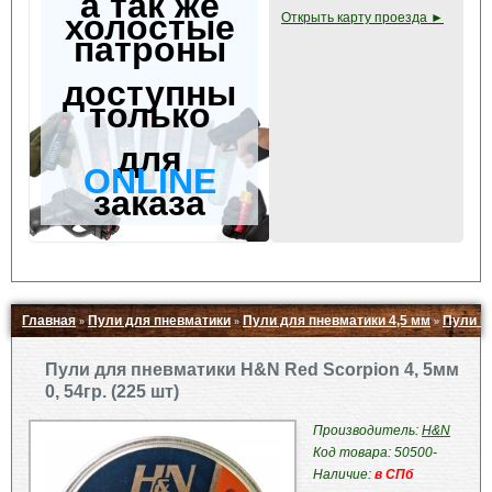
а так же
холостые
Открыть карту проезда ►
патроны
доступны
только
для
ONLINE
заказа
Главная
Пули для пневматики
Пули для пневматики 4,5 мм
Пули H
»
»
»
Свернуть ▲
Пули для пневматики H&N Red Scorpion 4, 5мм
0, 54гр. (225 шт)
Производитель:
H&N
Код товара: 50500-
Наличие:
в СПб