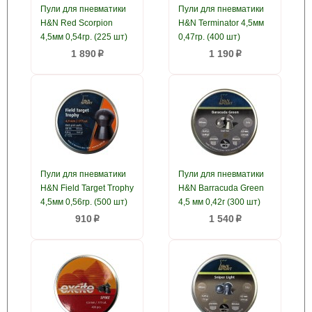
Пули для пневматики
Пули для пневматики
H&N Red Scorpion
H&N Terminator 4,5мм
4,5мм 0,54гр. (225 шт)
0,47гр. (400 шт)
1 890
1 190
p
p
Пули для пневматики
Пули для пневматики
H&N Field Target Trophy
H&N Barracuda Green
4,5мм 0,56гр. (500 шт)
4,5 мм 0,42г (300 шт)
910
1 540
p
p