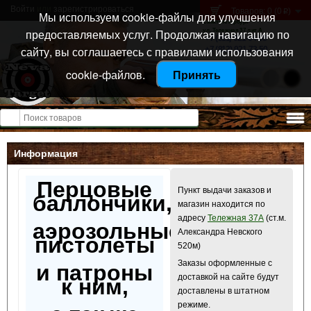
Войти
или
зарегистрироваться
Товаров: 0 (0
)
p
Мы используем cookie-файлы для улучшения
Санкт-Петербург
предоставляемых услуг. Продолжая навигацию по
ул. Тележная 37 лит А
+7 (911) 021-04-08
сайту, вы соглашаетесь с правилами использования
+7 (812) 921-73-50
cookie-файлов.
Принять
Открыть меню
Информация
Перцовые
Пункт выдачи заказов и
баллончики,
магазин находится по
адресу
Тележная 37А
(ст.м.
аэрозольные
Александра Невского
пистолеты
520м)
Заказы оформленные с
и патроны
доставкой на сайте будут
к ним,
доставлены в штатном
режиме.