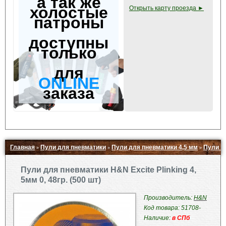
а так же
холостые
Открыть карту проезда ►
патроны
доступны
только
для
ONLINE
заказа
Главная
Пули для пневматики
Пули для пневматики 4,5 мм
Пули H
»
»
»
Свернуть ▲
Пули для пневматики H&N Excite Plinking 4,
5мм 0, 48гр. (500 шт)
Производитель:
H&N
Код товара: 51708-
Наличие:
в СПб