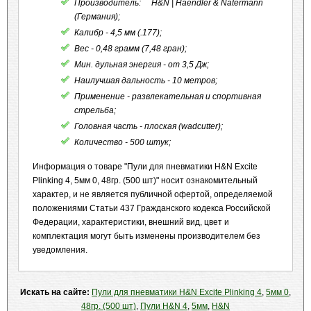
Производитель: H&N | Haendler & Natermann
(Германия);
Калибр - 4,5 мм (.177);
Вес - 0,48 грамм (7,48 гран);
Мин. дульная энергия - от 3,5 Дж;
Наилучшая дальность - 10 метров;
Применение - развлекательная и спортивная
стрельба;
Головная часть - плоская (wadcutter);
Количество - 500 штук;
Информация о товаре "Пули для пневматики H&N Excite
Plinking 4, 5мм 0, 48гр. (500 шт)" носит ознакомительный
характер, и не является публичной офертой, определяемой
положениями Статьи 437 Гражданского кодекса Российской
Федерации, характеристики, внешний вид, цвет и
комплектация могут быть изменены производителем без
уведомления.
Искать на сайте:
Пули для пневматики H&N Excite Plinking 4
,
5мм 0
,
48гр. (500 шт)
,
Пули H&N 4
,
5мм
,
H&N