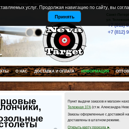
Главная
Закладки (0)
Отзывы
Оформление заказа
тавляемых услуг. Продолжая навигацию по сайту, вы согла
Санкт-Петер
Принять
ул. Тележная
+7 (911) 
+7 (812) 
АКТЫ
О НАС
ДОСТАВКА И ОПЛАТА
ИНФОРМАЦИЯ
ОПТО
ерцовые
Пункт выдачи заказов и магазин нах
лончики,
Тележная 37А
(ст.м. Александра Нев
Заказы оформленные с доставкой на
озольные
доставлены в штатном режиме.
столеты
Открыть карту проезда ►