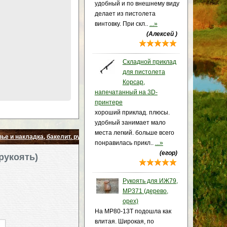
удобный и по внешнему виду
делает из пистолета
винтовку. При скл..
...»
(Алексей )
Складной приклад
для пистолета
Корсар,
напечатанный на 3D-
принтере
хороший приклад. плюсы.
удобный занимает мало
места легкий. больше всего
ье и накладка, бакелит. рукоять)
понравилась прикл..
...»
(егор)
 рукоять)
Рукоять для ИЖ79,
МР371 (дерево,
орех)
На МР80-13Т подошла как
влитая. Широкая, по