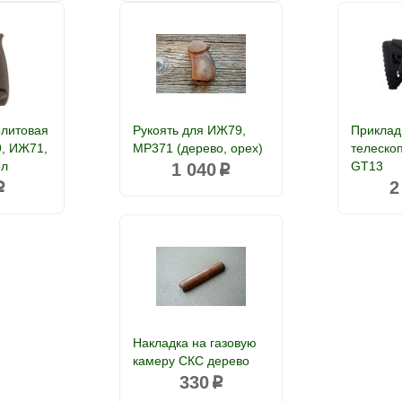
олитовая
Рукоять для ИЖ79,
Приклад
, ИЖ71,
МР371 (дерево, орех)
телеско
ел
GT13
1 040
p
2
p
Накладка на газовую
камеру СКС дерево
330
p