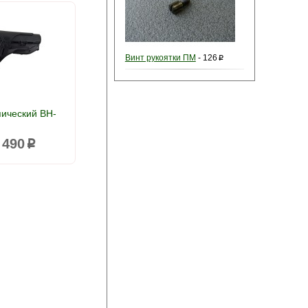
Винт рукоятки ПМ
-
126
p
пический BH-
 490
p