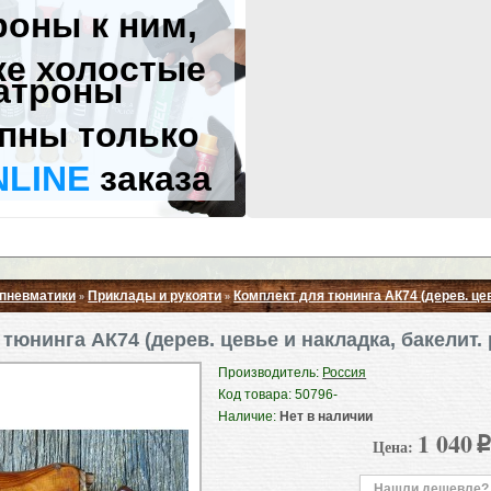
роны к ним,
же холостые
атроны
пны только
NLINE
заказа
 пневматики
Приклады и рукояти
Комплект для тюнинга АК74 (дерев. цев
»
»
Свернуть ▲
тюнинга АК74 (дерев. цевье и накладка, бакелит.
Производитель:
Россия
Код товара: 50796-
Наличие:
Нет в наличии
1 040
Цена:
p
Нашли дешевле?