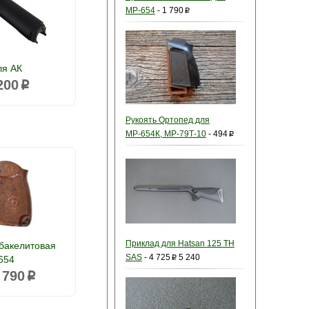
МР-654
-
1 790
p
ля АК
200
p
Рукоять Ортопед для
МР-654К, МР-79Т-10
-
494
p
Приклад для Hatsan 125 TH
 бакелитовая
SAS
-
4 725
5 240
654
p
 790
p