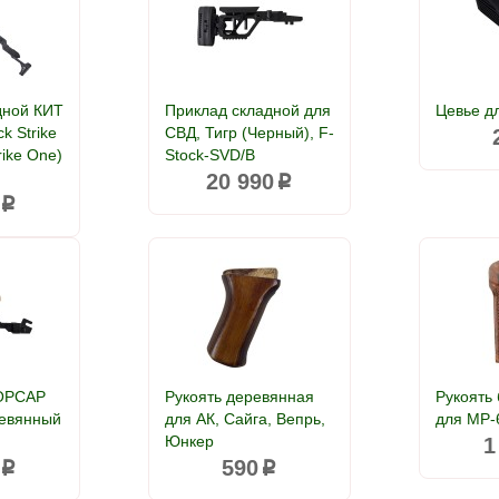
дной КИТ
Приклад складной для
Цевье д
k Strike
СВД, Тигр (Черный), F-
rike One)
Stock-SVD/B
20 990
p
p
КОРСАР
Рукоять деревянная
Рукоять
ревянный
для АК, Сайга, Вепрь,
для МР-
Юнкер
1
590
p
p