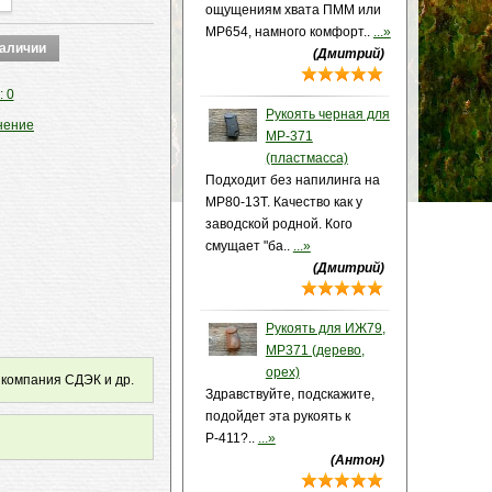
ощущениям хвата ПММ или
МР654, намного комфорт..
...»
(Дмитрий)
: 0
Рукоять черная для
нение
МР-371
(пластмасса)
Подходит без напилинга на
МР80-13Т. Качество как у
заводской родной. Кого
смущает "ба..
...»
(Дмитрий)
Рукоять для ИЖ79,
МР371 (дерево,
орех)
 компания СДЭК и др.
Здравствуйте, подскажите,
подойдет эта рукоять к
Р-411?..
...»
(Антон)