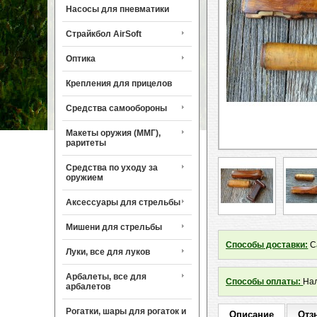
Насосы для пневматики
Страйкбол AirSoft
Оптика
Крепления для прицелов
Средства самообороны
Макеты оружия (ММГ),
раритеты
Средства по уходу за
оружием
Аксессуары для стрельбы
Мишени для стрельбы
Способы доставки:
Са
Луки, все для луков
Арбалеты, все для
Способы оплаты:
Нал
арбалетов
Рогатки, шары для рогаток и
Описание
Отз