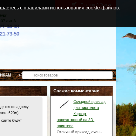
Товаров: 0 (0
)
p
шаетесь с правилами использования cookie-файлов.
бург
 37 лит А
021-04-08
921-73-50
ВИКАМ
+7 (911) 021-04-08
Свежие комментарии
Складной приклад
одится по адресу
для пистолета
ского 520м)
Корсар,
напечатанный на 3D-
 сайте будут
принтере
Отличный приклад, очень