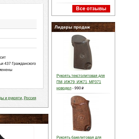
Все отзывы
Лидеры продаж
осит
ьи 437 Гражданского
зменены
Рукоять текстолитовая для
ПМ, ИЖ79, ИЖ71, МР371
новодел
-
990
p
ы и рукояти
,
Россия
Рукоять бакелитовая для