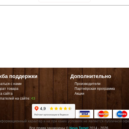
жба поддержки
Дополнительно
аться с нами
Производители
рат товара
Партнёрская программа
а сайта
Акции
пателей на сайте:
43
формационный характер и ни при каких условиях не является публичной офе
Все права защищены ©
Neva Target
2014 - 2026