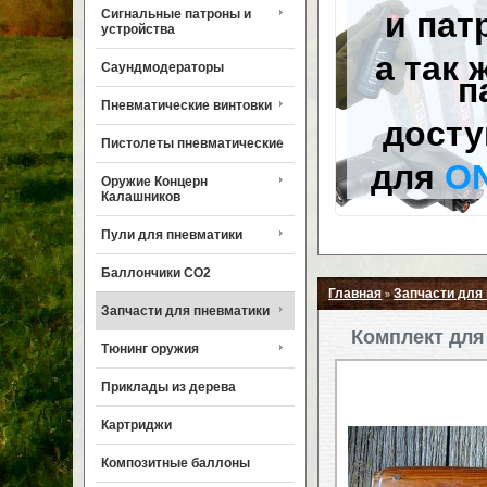
и пат
Сигнальные патроны и
устройства
а так 
Саундмодераторы
п
Пневматические винтовки
досту
Пистолеты пневматические
для
O
Оружие Концерн
Калашников
Пули для пневматики
Баллончики CO2
Главная
Запчасти для
»
Запчасти для пневматики
Комплект для 
Тюнинг оружия
Приклады из дерева
Картриджи
Композитные баллоны