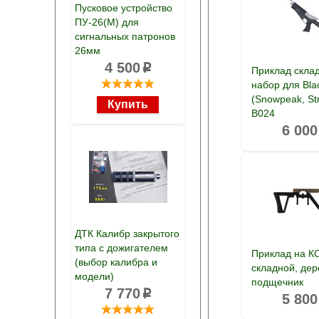
Пусковое устройство
ПУ-26(М) для
сигнальных патронов
26мм
4 500
p
Приклад скла
набор для Blac
(Snowpeak, St
B024
6 000
ДТК Калибр закрытого
типа с дожигателем
Приклад на 
(выбор калибра и
складной, де
модели)
подщечник
7 770
p
5 800