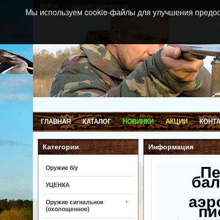
Войти
или
зарегистрироваться
Мы используем cookie-файлы для улучшения предос
ГЛАВНАЯ
КАТАЛОГ
НОВИНКИ
АКЦИИ
КОНТ
Категории
Информация
П
Оружие б/у
бал
УЦЕНКА
аэр
Оружие сигнальное
пи
(охолощенное)