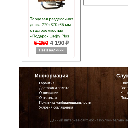
Торцевая разделочная
доска 270х370х65 мм
с гастроемкостью
«Подарок шефу Plus»
5 250
4 190
p
Информация
Слу
Гарантия
Связ
Доставка и оплата
Возв
О компании
Карт
Оптовикам
Поку
Политика конфиденциальности
Условия соглашения
Данный интернет-сайт носит исключительно ин