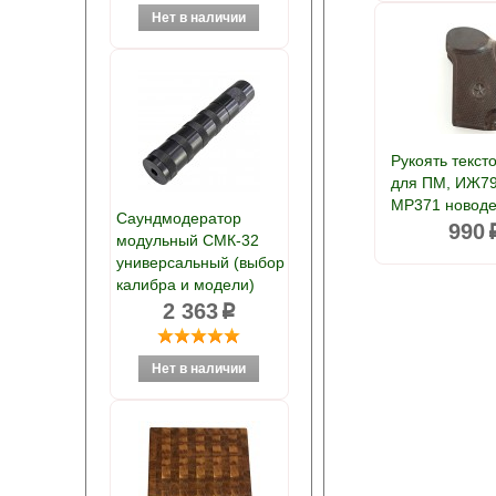
Рукоять текст
для ПМ, ИЖ79
МР371 новод
Саундмодератор
990
модульный СМК-32
универсальный (выбор
калибра и модели)
2 363
p