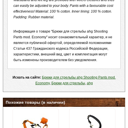
Waistband and left leg are provided with velcro closures and thus
can easily be adjusted to your body. Pants with a favourable cost
effectiveness! Material: 100 % cotton. Inner lining: 100 % cotton.
Padding: Rubber material.
Информация о товаре "Брюки для стрельбы ahg Shooting
Pants mod. Economy" носит ознакомительный характер, и не
является публичной офертой, определяемой положениями
Статьи 437 Гражданского кодекса Российской Федерации,
характеристики, внешний вид, цвет и комплектация могут
быть изменены производителем без уведомления.
Искать на сайте:
Брюки для стрельбы ahg Shooting Pants mod.
Economy
,
Брюки для стрельбы
,
ahg
Похожие товары (в наличии)