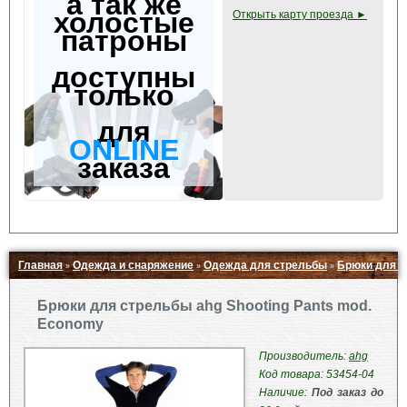
а так же
холостые
Открыть карту проезда ►
патроны
доступны
только
для
ONLINE
заказа
Главная
Одежда и снаряжение
Одежда для стрельбы
Брюки для с
»
»
»
Свернуть ▲
Брюки для стрельбы ahg Shooting Pants mod.
Economy
Производитель:
ahg
Код товара: 53454-04
Наличие:
Под заказ до