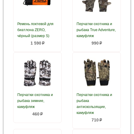
Ремень локтевой для
Перчатки охотника и
биатлона ZERO,
рыбака True Adventure,
чёрный (размер S)
камуфляж
1 590
990
p
p
Перчатки охотника и
Перчатки охотника и
рыбака зимние,
рыбака
камуфляж
антискользящие,
камуфляж
460
p
710
p