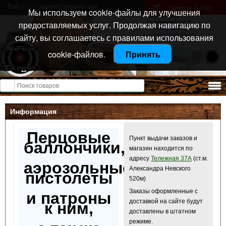
Войти
или
зарегистрироваться
Товаров: 0 (0
)
p
Мы используем cookie-файлы для улучшения
Санкт-Петербург
предоставляемых услуг. Продолжая навигацию по
ул. Тележная 37 лит А
+7 (911) 021-04-08
сайту, вы соглашаетесь с правилами использования
+7 (812) 921-73-50
cookie-файлов.
Принять
Открыть меню
Информация
Перцовые
Пункт выдачи заказов и
баллончики,
магазин находится по
адресу
Тележная 37А
(ст.м.
аэрозольные
Александра Невского
пистолеты
520м)
Заказы оформленные с
и патроны
доставкой на сайте будут
к ним,
доставлены в штатном
режиме.