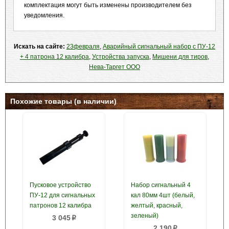
комплектация могут быть изменены производителем без
уведомления.
Искать на сайте:
23февраля
,
Аварийный сигнальный набор с ПУ-12
+ 4 патрона 12 калибра
,
Устройства запуска
,
Мишени для тиров
,
Нева-Таргет ООО
Похожие товары (в наличии)
Пусковое устройство
Набор сигнальный 4
ПУ-12 для сигнальных
кал 80мм 4шт (белый,
патронов 12 калибра
желтый, красный,
зеленый)
3 045
p
2 190
p