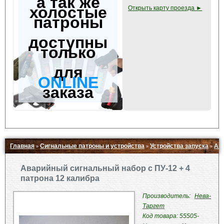
а так же
холостые
Открыть карту проезда ►
патроны
доступны
только
для
ONLINE
заказа
Главная
Сигнальные патроны и устройства
Устройства запуска
Ава
»
»
»
Свернуть ▲
Аварийный сигнальный набор с ПУ-12 + 4
патрона 12 калибра
Производитель:
Нева-
Таргет
Код товара: 55505-