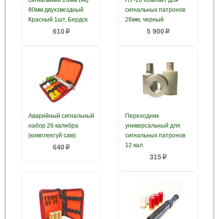
сигнальный 26мм (4к)
ПУ-26 Компакт для
80мм двухзвездный
сигнальных патронов
Красный 1шт, Бердск
26мм, черный
610
5 900
p
p
Аварийный сигнальный
Переходник
набор 26 калибра
универсальный для
(комплектуй сам)
сигнальных патронов
12 кал.
640
p
315
p