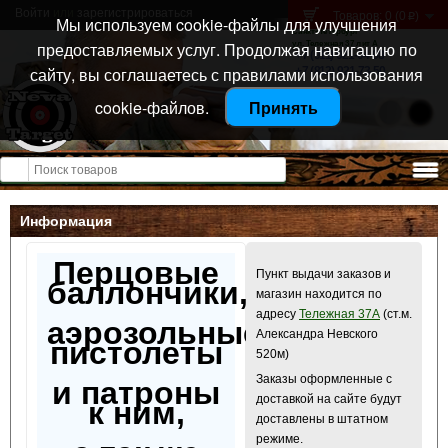
Войти
или
зарегистрироваться
Товаров: 0 (0
)
p
Мы используем cookie-файлы для улучшения
Санкт-Петербург
предоставляемых услуг. Продолжая навигацию по
ул. Тележная 37 лит А
+7 (911) 021-04-08
сайту, вы соглашаетесь с правилами использования
+7 (812) 921-73-50
cookie-файлов.
Принять
Открыть меню
Информация
Перцовые
Пункт выдачи заказов и
баллончики,
магазин находится по
адресу
Тележная 37А
(ст.м.
аэрозольные
Александра Невского
пистолеты
520м)
Заказы оформленные с
и патроны
доставкой на сайте будут
к ним,
доставлены в штатном
режиме.