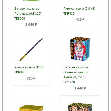
Батарея салютов
Римская свеча (0.8"x8)
Петрушка (0,8"х16)
TKR937
ТКВ506
410
p
1 040
p
Римская свеча (1"x8)
Батарея салютов
TKR940
Огненный цветок
Аниме (0,8"х16)
725
p
ОС6220
1 440
p