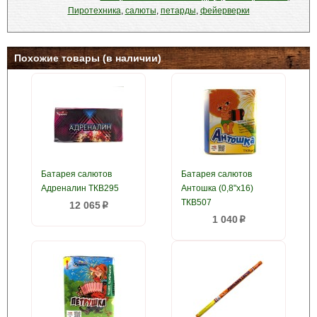
Пиротехника
,
салюты
,
петарды
,
фейерверки
Похожие товары (в наличии)
Батарея салютов
Батарея салютов
Адреналин ТКВ295
Антошка (0,8"х16)
ТКВ507
12 065
p
1 040
p