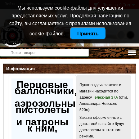
Войти
или
зарегистрироваться
Товаров: 0 (0
)
p
Мы используем cookie-файлы для улучшения
Санкт-Петербург
предоставляемых услуг. Продолжая навигацию по
ул. Тележная 37 лит А
+7 (911) 021-04-08
сайту, вы соглашаетесь с правилами использования
+7 (812) 921-73-50
cookie-файлов.
Принять
Открыть меню
Информация
Перцовые
Пункт выдачи заказов и
баллончики,
магазин находится по
адресу
Тележная 37А
(ст.м.
аэрозольные
Александра Невского
пистолеты
520м)
Заказы оформленные с
и патроны
доставкой на сайте будут
к ним,
доставлены в штатном
режиме.