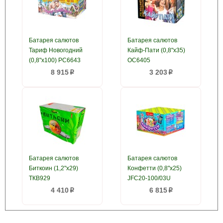
Батарея салютов
Батарея салютов
Тариф Новогодний
Кайф-Пати (0,8"х35)
(0,8"х100) РС6643
ОС6405
8 915
3 203
p
p
Батарея салютов
Батарея салютов
Биткоин (1,2"х29)
Конфетти (0,8"х25)
ТКВ929
JFC20-100/03U
4 410
6 815
p
p