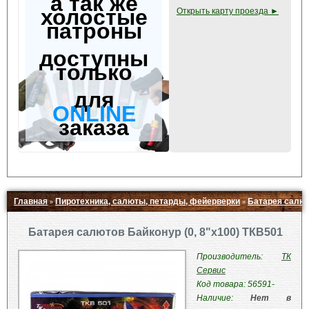
а так же
холостые
Открыть карту проезда ►
патроны
доступны
только
для
ONLINE
заказа
Главная
Пиротехника, салюты, петарды, фейерверки
Батарея салют
»
»
Свернуть ▲
Батарея салютов Байконур (0, 8"х100) ТКВ501
Производитель:
ТК
Сервис
Код товара: 56591-
Наличие:
Нет в