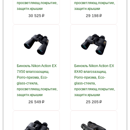
просветляющ.покрытие,
просветляющ.покрытие,
защитн.крышки
защитн.крышки
30 525
29 198
p
p
Бинокль Nikon Action EX
Бинокль Nikon Action EX
7X50 влагозазщищ.
8X40 влагозазщищ.
Porro-призма, Eco-
Porro-призма, Eco-
glass-стекла,
glass-стекла,
просветляющ.покрытие,
просветляющ.покрытие,
защитн.крышки
защитн.крышки
26 549
25 205
p
p