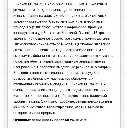
Бинокли MONARCH 5 с объективами 56 мм и 16-кратным
увеличением предназначены для интенсивного
использования на дальних дистанциях в самых сложных
условиях освещения. Страстные охотники и любители
природы оценят яркое, четкое изображение, прочную
конструкцию и удобство этих биноклей. Высокое 16-кратное
увеличение позволяет рассмотреть самые мелкие детали.
Низкодисперсионное стекло Nikon ED (Extra-low Dispersion,
сверхнизкое рассеивание), диэлектрическое покрытие с
высоким коэффициентом отражения и фазокорректирующее
покрытие обеспечивают максимальную реалистичность
изображения. Поворотно-выдвижные резиновые окуляры и
большой вынос точки визирования помогают удобно
разместить бинокль у глаз, быстро обнаружить и
отслеживать объект наблюдения. Бинокли MONARCH 5
очень неприхотливы, защищены от воды и запотевания и
имеют резиновое покрытие, обеспечивающее надежный,
удобный захват. Они имеют удобные, откидывающиеся вниз
крышки объективов, гарантирующие, что Вы никогда не
потеряете их на природе.
Основные особенности
серии
MONARCH
5
: