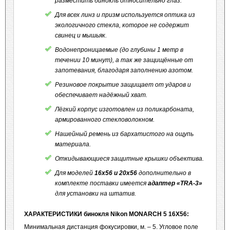
разместить бинокль относительно глаз.
Для всех линз и призм используется оптика из
экологичного стекла, которое не содержит
свинец и мышьяк.
Водонепроницаемые (до глубины 1 метр в
течении 10 минут), а так же защищённые от
запотевания, благодаря заполнению азотом.
Резиновое покрытие защищает от ударов и
обеспечивает надёжный хват.
Лёгкий корпус изготовлен из поликарбоната,
армированного стекловолокном.
Нашейный ремень из бархатистого на ощупь
материала.
Откидывающиеся защитные крышки объектива.
Для моделей
16х56 и 20х56
дополнительно в
комплекте поставки имеется
адаптер «
TRA
-3»
для установки на штатив.
ХАРАКТЕРИСТИКИ
бинокля
Nikon
MONARCH
5 16X56:
Минимальная дистанция фокусировки, м. – 5. Угловое поле