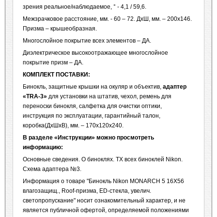
зрения реальное/наблюдаемое, ° - 4,1 / 59,6.
Межзрачковое расстояние, мм. - 60 – 72. ДхШ, мм. – 200х146.
Призма – крышеобразная.
Многослойное покрытие всех элементов – ДА.
Диэлектрическое высокоотражающее многослойное
покрытие призм – ДА.
КОМПЛЕКТ ПОСТАВКИ:
Бинокль, защитные крышки на окуляр и объектив,
адаптер
«
TRA
-3»
для установки на штатив, чехол, ремень для
переноски бинокля, салфетка для очистки оптики,
инструкция по эксплуатации, гарантийный талон,
коробка(ДхШхВ), мм. – 170х120х240.
В разделе «Инструкции» можно просмотреть
информацию:
Основные сведения. О биноклях. ТХ всех биноклей Nikon.
Схема адаптера №3.
Информация о товаре "Бинокль Nikon MONARCH 5 16X56
влагозащищ., Roof-призма, ED-стекла, увелич.
светопропускание" носит ознакомительный характер, и не
является публичной офертой, определяемой положениями