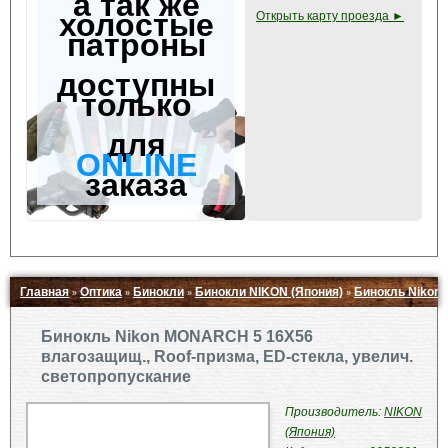
а так же
холостые
Открыть карту проезда ►
патроны
доступны
только
для
ONLINE
заказа
Главная
Оптика
Бинокли
Бинокли NIKON (Япония)
Бинокль Nikon 
»
»
»
»
Свернуть ▲
Бинокль Nikon MONARCH 5 16X56
влагозащищ., Roof-призма, ED-стекла, увелич.
светопропускание
Производитель:
NIKON
(Япония)