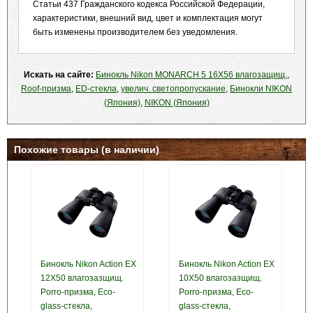
Статьи 437 Гражданского кодекса Российской Федерации,
характеристики, внешний вид, цвет и комплектация могут
быть изменены производителем без уведомления.
Искать на сайте:
Бинокль Nikon MONARCH 5 16X56 влагозащищ.
,
Roof-призма
,
ED-стекла
,
увелич. светопропускание
,
Бинокли NIKON
(Япония)
,
NIKON (Япония)
Похожие товары (в наличии)
Бинокль Nikon Action EX
Бинокль Nikon Action EX
12X50 влагозазщищ.
10X50 влагозазщищ.
Porro-призма, Eco-
Porro-призма, Eco-
glass-стекла,
glass-стекла,