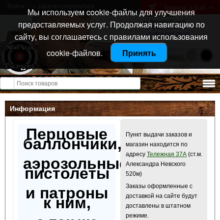
Войти
или
зарегистрироваться
Товаров: 0 (0
)
p
Мы используем cookie-файлы для улучшения
Санкт-Петербург
предоставляемых услуг. Продолжая навигацию по
ул. Тележная 37 лит А
+7 (911) 021-04-08
сайту, вы соглашаетесь с правилами использования
+7 (812) 921-73-50
cookie-файлов.
Принять
Открыть меню
Информация
Перцовые
Пункт выдачи заказов и
баллончики,
магазин находится по
адресу
Тележная 37А
(ст.м.
аэрозольные
Александра Невского
пистолеты
520м)
Заказы оформленные с
и патроны
доставкой на сайте будут
к ним,
доставлены в штатном
режиме.