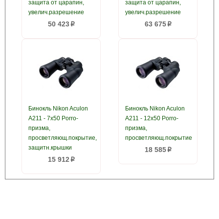
защита от царапин,
защита от царапин,
увелич.разрешение
увелич.разрешение
50 423
63 675
p
p
Бинокль Nikon Aculon
Бинокль Nikon Aculon
A211 - 7x50 Porro-
A211 - 12x50 Porro-
призма,
призма,
просветляющ.покрытие,
просветляющ.покрытие
защитн.крышки
18 585
p
15 912
p