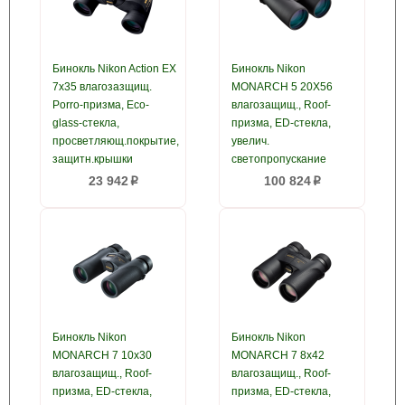
Бинокль Nikon Action EX
Бинокль Nikon
7x35 влагозазщищ.
MONARCH 5 20X56
Porro-призма, Eco-
влагозащищ., Roof-
glass-стекла,
призма, ED-стекла,
просветляющ.покрытие,
увелич.
защитн.крышки
светопропускание
23 942
100 824
p
p
Бинокль Nikon
Бинокль Nikon
MONARCH 7 10x30
MONARCH 7 8x42
влагозащищ., Roof-
влагозащищ., Roof-
призма, ED-стекла,
призма, ED-стекла,