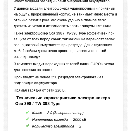
имеет мощный разряд и новый энергоёмкий аккумулятор.
У данной модели электрошокера ударопрочный и приятный
на ощупь, прорезиненный корпус, не занимает много места и
отлично лежит в руке, его очень удобно а главное легко
достать из чехла и использовать против злоумышленника.
Также электрошокер Оса 398 / TW-398 Type эффективен при
защите от всех пород собак, так как они не переносят запах
озона, который выделяется при разряде. Для отпугивания
любой собаки достаточно просто произвести холостой
разряд в воздух.
В комплект входит переходник сетевой вилки EURO и чехол
для ношения на поясе.
Производит не менее 250 разрядов электрошока без
подзарядки аккумулятора.
Прямая зарядка от сети 220 В.
Технические характеристики электрошокера
Оса 398 / TW-398 Type
Класс 2-й (дезориентатор)
Напряжение разряда 2000 кВ
Количество электродов 2