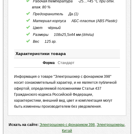
Рабочая температура -25…+45 °C при отн.
влаж. 80 %
Предохранитель Да (1)
Материал корпуса АБС-пластик (ABS Plastic)
Цвет чёрный
Размеры 108x25,5x44 мм (д/т/ш)
Вес 125 гр.
Характеристики товара
Форма
Стандарт
Информация о товаре "Электрошокер с фонариком 398"
носит ознакомительный характер, и не является публичной
офертой, определяемой положениями Статьи 437
Гражданского кодекса Российской Федерации,
характеристики, внешний вид, цвет и комплектация могут
быть изменены производителем без уведомления.
Искать на сайте:
Электрошокер с фонариком 398
,
Электрошокеры
,
Китай