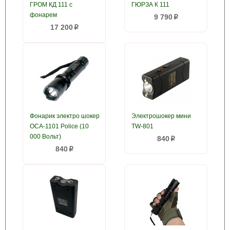
ГРОМ КД 111 с
ГЮРЗА К 111
фонарем
9 790
p
17 200
p
Фонарик электро шокер
Электрошокер мини
ОСА-1101 Police (10
TW-801
000 Вольт)
840
p
840
p