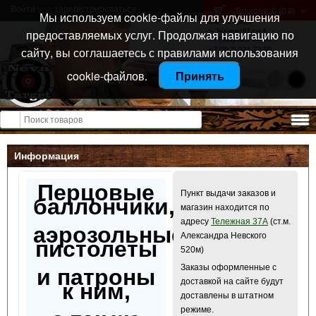
Войти
или
зарегистрироваться
Товаров: 0 (0
)
p
Мы используем cookie-файлы для улучшения
Санкт-Петербург
предоставляемых услуг. Продолжая навигацию по
ул. Тележная 37 лит А
+7 (911) 021-04-08
сайту, вы соглашаетесь с правилами использования
+7 (812) 921-73-50
cookie-файлов.
Принять
Открыть меню
Информация
Перцовые
Пункт выдачи заказов и
баллончики,
магазин находится по
адресу
Тележная 37А
(ст.м.
аэрозольные
Александра Невского
пистолеты
520м)
Заказы оформленные с
и патроны
доставкой на сайте будут
к ним,
доставлены в штатном
режиме.