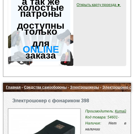
а так же
холостые
Открыть карту проезда ►
патроны
доступны
только
для
ONLINE
заказа
Главная
Средства самообороны
Электрошокеры
Электрошокер с 
»
»
»
Свернуть ▲
Электрошокер с фонариком 398
Производитель:
Китай
Код товара: 54601-
Наличие:
Нет в
наличии