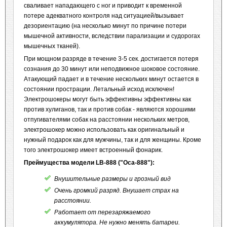
сваливает нападающего с ног и приводит к временной
потере адекватного контроля над ситуацией/вызывает
дезориентацию (на несколько минут по причине потери
мышечной активности, вследствии парализации и судорогах
мышечных тканей).
При мощном разряде в течение 3-5 сек. достигается потеря
сознания до 30 минут или неподвижное шоковое состояние.
Атакующий падает и в течение нескольких минут остается в
состоянии прострации. Летальный исход исключен!
Электрошокеры
могут быть эффективны
эффективны как
против хулиганов, так и против собак - являются хорошими
отпугивателями собак на расстоянии нескольких метров,
электрошокер можно использовать как оригинальный и
нужный подарок как для мужчины, так и для женщины. Кроме
того электрошокер имеет встроенный фонарик.
Преймущества модели LB-888
(
"Оса-888")
:
Внушительные размеры и грозный вид
Очень громкий разряд. Внушает страх на
расстоянии.
Работает от перезаряжаемого
аккумулятора. Не нужно менять батареи.