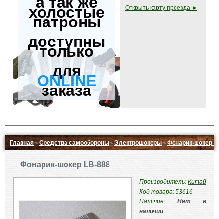
а так же
холостые
Открыть карту проезда ►
патроны
доступны
только
для
ONLINE
заказа
Главная
Средства самообороны
Электрошокеры
Фонарик-шокер L
»
»
»
Свернуть ▲
Фонарик-шокер LB-888
Производитель:
Китай
Код товара: 53616-
Наличие:
Нет в
наличии