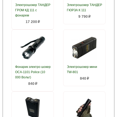
Электрошокер ТАНДЕР
Электрошокер ТАНДЕР
ГРОМ КД 111 с
ГЮРЗА К 111
фонарем
9 790
p
17 200
p
Фонарик электро шокер
Электрошокер мини
ОСА-1101 Police (10
TW-801
000 Вольт)
840
p
840
p