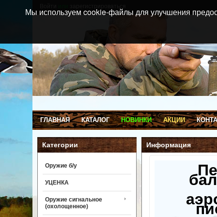
Войти
или
зарегистрироваться
Мы используем cookie-файлы для улучшения предос
ГЛАВНАЯ
КАТАЛОГ
НОВИНКИ
АКЦИИ
КОНТ
Категории
Информация
П
Оружие б/у
бал
УЦЕНКА
аэр
Оружие сигнальное
пи
(охолощенное)