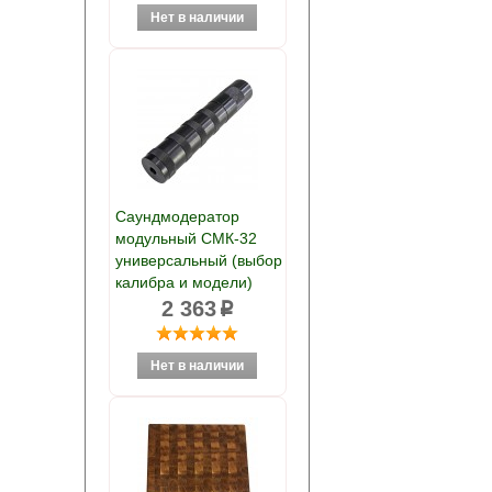
Саундмодератор
модульный СМК-32
универсальный (выбор
калибра и модели)
2 363
p