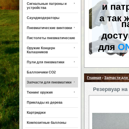
и пат
Сигнальные патроны и
устройства
а так 
Саундмодераторы
п
Пневматические винтовки
досту
Пистолеты пневматические
для
O
Оружие Концерн
Калашников
Пули для пневматики
Баллончики CO2
Главная
Запчасти для
»
Запчасти для пневматики
Резервуар на
Тюнинг оружия
Приклады из дерева
Картриджи
Композитные баллоны