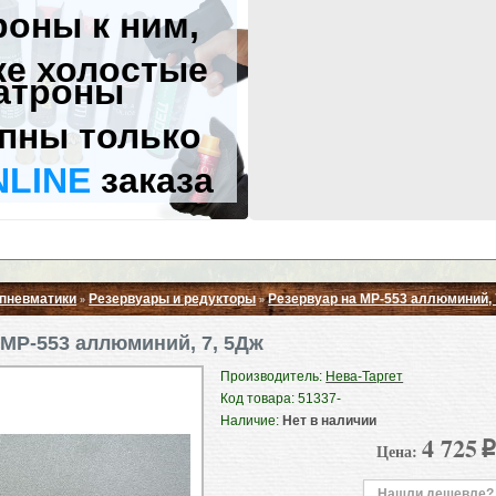
роны к ним,
же холостые
атроны
пны только
NLINE
заказа
 пневматики
Резервуары и редукторы
Резервуар на МР-553 аллюминий,
»
»
Свернуть ▲
 МР-553 аллюминий, 7, 5Дж
Производитель:
Нева-Таргет
Код товара: 51337-
Наличие:
Нет в наличии
4 725
Цена:
p
Нашли дешевле?