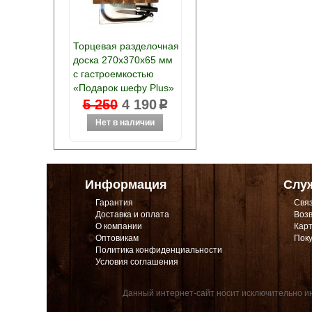
Торцевая разделочная
доска 270х370х65 мм
с гастроемкостью
«Подарок шефу Plus»
5 250
4 190
p
Информация
Слу
Гарантия
Связ
Доставка и оплата
Возв
О компании
Карт
Оптовикам
Поку
Политика конфиденциальности
Условия соглашения
Данный интернет-сайт носит исключительно ин