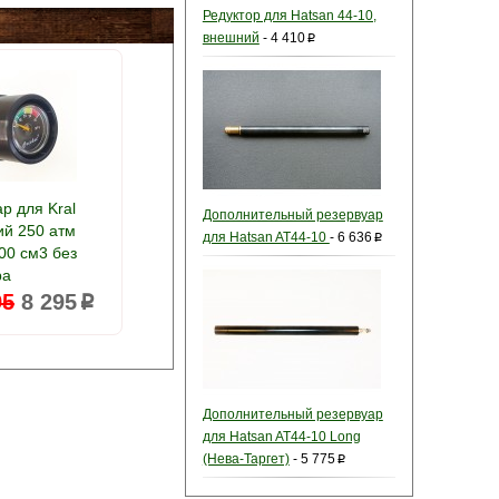
Редуктор для Hatsan 44-10,
внешний
-
4 410
p
р для Kral
Дополнительный резервуар
й 250 атм
для Hatsan AT44-10
-
6 636
p
00 см3 без
ра
95
8 295
p
Дополнительный резервуар
для Hatsan AT44-10 Long
(Нева-Таргет)
-
5 775
p