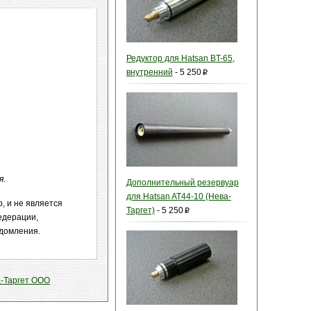
Редуктор для Hatsan BT-65,
внутренний
-
5 250
p
я.
Дополнительный резервуар
для Hatsan AT44-10 (Нева-
, и не является
Таргет)
-
5 250
p
едерации,
едомления.
-Таргет ООО