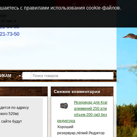
Товаров: 0 (0
)
p
шаетесь с правилами использования cookie-файлов.
бург
 37 лит А
021-04-08
921-73-50
ВИКАМ
+7 (911) 021-04-08
Свежие комментарии
Резервуар для Kral
одится по адресу
алюминий 250 атм
ского 520м)
объем 200 см3 без
редуктора
 сайте будут
Хороший
резервуар,лёгкий.Редуктор