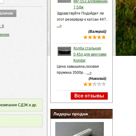
МР-553 аллюминий,
7,5Дж
Здравствуйте Подойдет ли
этот резервуар к хатсан 44?..
...»
: 9
(Валерий)
нение
Колба стальная
0,45л для винтовки
Kondar
Цена завышена,газовая
пружина 3500р...
...»
(Николай)
Все отзывы
 компания СДЭК и др.
Лидеры продаж