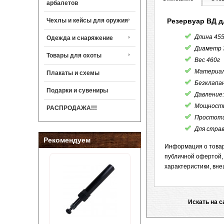
арбалетов
Чехлы и кейсы для оружия
Резервуар ВД д
Длина 45
Одежда и снаряжение
Диаметр 
Товары для охоты
Вес 460г
Материал
Плакаты и схемы
Безклапан
Подарки и сувениры
Давление:
Мощность
РАСПРОДАЖА!!!
Простота 
Для страв
Рекомендуем
Информация о товар
публичной офертой,
характеристики, вне
Искать на с