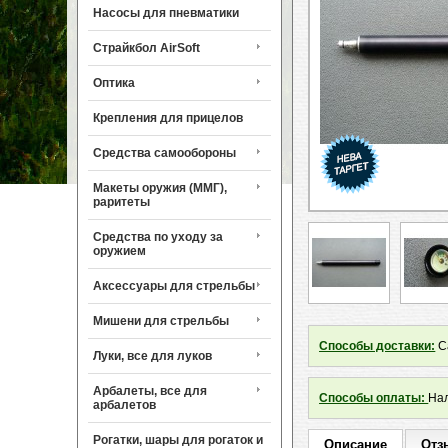
Насосы для пневматики
Страйкбол AirSoft
Оптика
Крепления для прицелов
Средства самообороны
Макеты оружия (ММГ),
раритеты
Средства по уходу за
оружием
Аксессуары для стрельбы
Мишени для стрельбы
Способы доставки:
Са
Луки, все для луков
Арбалеты, все для
Способы оплаты:
Нал
арбалетов
Рогатки, шары для рогаток и
Описание
Отз