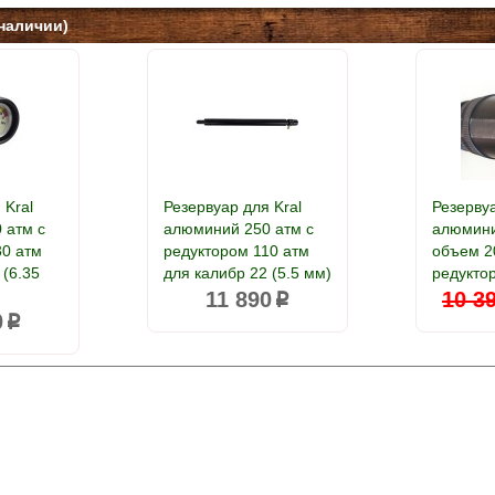
наличии)
 Kral
Резервуар для Kral
Резервуа
 атм с
алюминий 250 атм с
алюмини
30 атм
редуктором 110 атм
объем 2
 (6.35
для калибр 22 (5.5 мм)
редукто
11 890
10 3
p
0
p