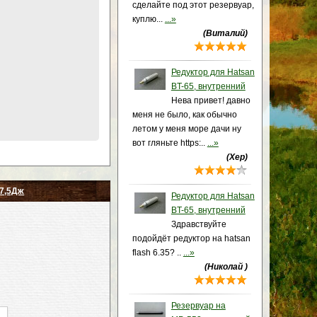
сделайте под этот резервуар,
куплю...
...»
(Виталий)
Редуктор для Hatsan
BT-65, внутренний
Нева привет! давно
меня не было, как обычно
летом у меня море дачи ну
вот гляньте https:..
...»
(Хер)
 7,5Дж
Редуктор для Hatsan
BT-65, внутренний
Здравствуйте
подойдёт редуктор на hatsan
flash 6.35? ..
...»
(Николай )
Резервуар на