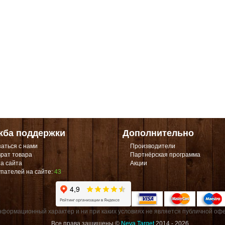
жба поддержки
Дополнительно
аться с нами
Производители
рат товара
Партнёрская программа
а сайта
Акции
пателей на сайте:
43
формационный характер и ни при каких условиях не является публичной офе
Все права защищены ©
Neva Target
2014 - 2026