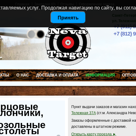
Главная
Закладки (0)
Отзывы
Оформление заказа
тавляемых услуг. Продолжая навигацию по сайту, вы согла
Санкт-Петер
Принять
ул. Тележная
+7 (911) 
+7 (812) 
АКТЫ
О НАС
ДОСТАВКА И ОПЛАТА
ИНФОРМАЦИЯ
ОПТО
ерцовые
Пункт выдачи заказов и магазин нах
лончики,
Тележная 37А
(ст.м. Александра Нев
Заказы оформленные с доставкой на
озольные
доставлены в штатном режиме.
столеты
Открыть карту проезда ►