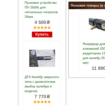
Пусковое устройство
Похожие товары (в 
ПУ-26(М) для
сигнальных патронов
26мм
4 500
p
Резервуар для
алюминий 250
редуктором 1
для калибр 25
мм)
11 89
ДТК Калибр закрытого
типа с дожигателем
(выбор калибра и
модели)
7 770
p