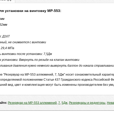
ля установки на винтовку МР-553:
5мм
32мм
: Д16Т
ный, не снимается с винтовки
 29,4 МПа
 винтовки после установки: 7,5Дж
установки: Ввернуть по резьбе на клапан винтовки
ливания давления нужно немного вывернуть баллон до начала стравливани
е "Резервуар на МР-553 аллюминий, 7, 5Дж" носит ознакомительный характер
 определяемой положениями Статьи 437 Гражданского кодекса Российской Ф
шний вид, цвет и комплектация могут быть изменены производителем без ув
айте:
Резервуар на МР-553 аллюминий
,
7
,
5Дж
,
Резервуары и редукторы
,
Нева