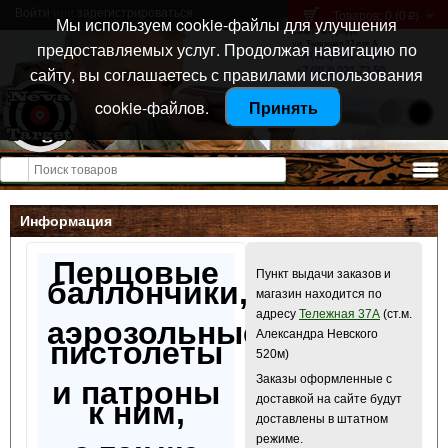
Войти
или
зарегистрироваться
Товаров: 0 (0
)
p
Мы используем cookie-файлы для улучшения
Санкт-Петербург
предоставляемых услуг. Продолжая навигацию по
ул. Тележная 37 лит А
+7 (911) 021-04-08
сайту, вы соглашаетесь с правилами использования
+7 (812) 921-73-50
cookie-файлов.
Принять
Открыть меню
Информация
Перцовые
Пункт выдачи заказов и
баллончики,
магазин находится по
адресу
Тележная 37А
(ст.м.
аэрозольные
Александра Невского
пистолеты
520м)
Заказы оформленные с
и патроны
доставкой на сайте будут
к ним,
доставлены в штатном
режиме.