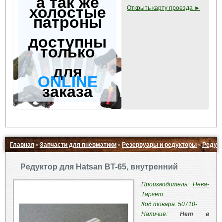
а так же
холостые
Открыть карту проезда ►
патроны
доступны
только
для
ONLINE
заказа
Главная
Запчасти для пневматики
Резервуары и редукторы
Редукт
»
»
»
Свернуть ▲
Редуктор для Hatsan BT-65, внутренний
Производитель:
Нева-
Таргет
Код товара: 50710-
Наличие:
Нет в