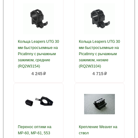
Кольца Leapers UTG 30
Кольца Leapers UTG 30
мм быстросъемные на
мм быстросъемные на
Picatinny с рычажным
Picatinny с рычажным
зажимом, средние
зажимом, низкие
(RQ2W3154)
(RQ2W3104)
4 245
4 715
p
p
Перенос оптики на
Крепление Weaver на
МР-60, МР-61, 553
ствол