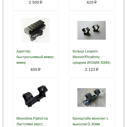
2 500
620
p
p
Адаптер
Кольца Leapers
быстросъемный вивер-
Weaver/Picatinny,
вивер
средние (RGWM-30M4)
650
2 123
p
p
Моноблок Patriot на
Кронштейн монолит с
Ласточкин хвост,
выносом D-30мм