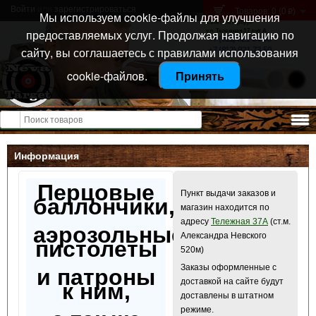
Войти
или
зарегистрироваться
Товаров: 0 (0
)
p
Мы используем cookie-файлы для улучшения
Санкт-Петербург
предоставляемых услуг. Продолжая навигацию по
ул. Тележная 37 лит А
+7 (911) 021-04-08
сайту, вы соглашаетесь с правилами использования
+7 (812) 921-73-50
cookie-файлов.
Принять
Открыть меню
Информация
Перцовые
Пункт выдачи заказов и
баллончики,
магазин находится по
адресу
Тележная 37А
(ст.м.
аэрозольные
Александра Невского
пистолеты
520м)
Заказы оформленные с
и патроны
доставкой на сайте будут
к ним,
доставлены в штатном
режиме.