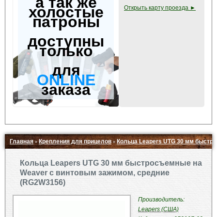
а так же
холостые
Открыть карту проезда ►
патроны
доступны
только
для
ONLINE
заказа
Главная
Крепления для прицелов
Кольца Leapers UTG 30 мм быстр
»
»
Свернуть ▲
Кольца Leapers UTG 30 мм быстросъемные на
Weaver с винтовым зажимом, средние
(RG2W3156)
Производитель:
Leapers (США)