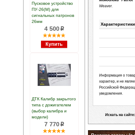
Моноблоки "Patriot
Пусковое устройство
Weaver.
ПУ-26(М) для
сигнальных патронов
26мм
Характеристики
4 500
p
Информация о товаре
характер, и не явл
Российской Федерац
уведомления.
ДТК Калибр закрытого
типа с дожигателем
(выбор калибра и
Искать на сайте
модели)
7 770
p