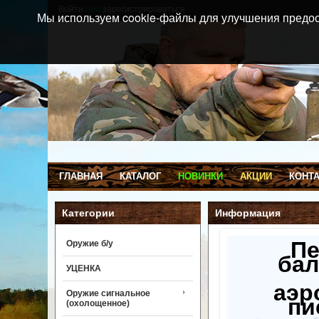
Войти
или
зарегистрироваться
Мы используем cookie-файлы для улучшения предос
ГЛАВНАЯ
КАТАЛОГ
НОВИНКИ
АКЦИИ
КОНТ
Категории
Информация
П
Оружие б/у
бал
УЦЕНКА
аэр
Оружие сигнальное
пи
(охолощенное)