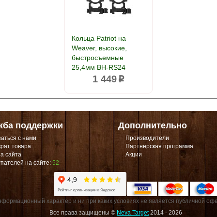
Кольца Patriot на
Weaver, высокие,
быстросъемные
25,4мм BH-RS24
1 449
p
жба поддержки
Дополнительно
аться с нами
Производители
рат товара
Партнёрская программа
а сайта
Акции
пателей на сайте:
52
формационный характер и ни при каких условиях не является публичной офе
Все права защищены ©
Neva Target
2014 - 2026