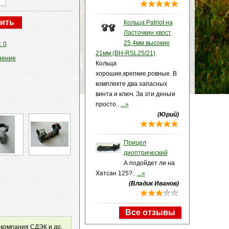
Кольца Patriot на
Ласточкин хвост
25,4мм высокие
: 0
21мм (BH-RSL25/21)
нение
Кольца
хорошие,крепкие,ровные. В
комплекте два запасных
винта и ключ. За эти деньги
просто..
...»
(Юрий)
Прицел
диоптрический
А подойдет ли на
Хатсан 125?..
...»
(Владик Иванов)
Все отзывы
 компания СДЭК и др.