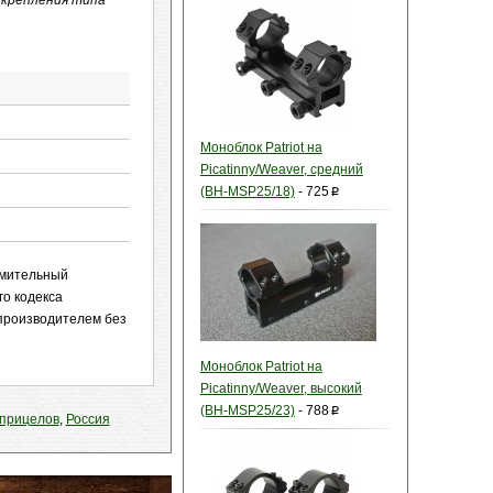
крепления типа
Моноблок Patriot на
Picatinny/Weaver, средний
(BH-MSP25/18)
-
725
p
комительный
го кодекса
 производителем без
Моноблок Patriot на
Picatinny/Weaver, высокий
(BH-MSP25/23)
-
788
p
 прицелов
,
Россия