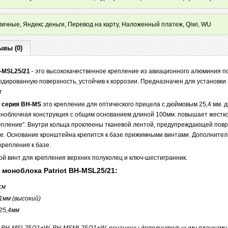
ичные, Яндекс деньги, Перевод на карту, Наложенный платеж, Qiwi, WU
ывы (0)
-MSL25/21
- это высококачественное крепление из авиационного алюминия 
одированную поверхность, устойчив к коррозии. Предназначен для установки
т
t" серия BH-MS
это крепление для оптического прицела с дюймовым 25,4 мм. 
оноблочная конструкция с общим основанием длиной 100мм. повышает жестко
епление". Внутри кольца проклеены тканевой лентой, предупреждающей пов
е. Основание кронштейна крепится к базе прижимными винтами. Дополните
крепления к базе.
й винт для крепления верхних полуколец и ключ-шестигранник.
 моноблока Patriot BH-MSL25/21:
см
1мм (высокий)
25,4мм