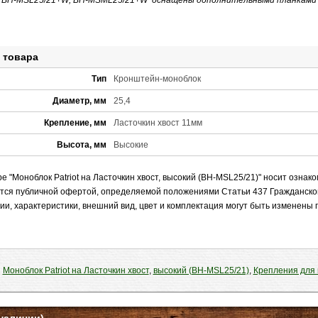
"
BH-MSL25/21+W, BH-MSML25/21+W оснащены дополнительными планками 
 товара
Тип
Кронштейн-моноблок
Диаметр, мм
25,4
Крепление, мм
Ласточкин хвост 11мм
Высота, мм
Высокие
 "Моноблок Patriot на Ласточкин хвост, высокий (BH-MSL25/21)" носит озна
яется публичной офертой, определяемой положениями Статьи 437 Гражданско
ии, характеристики, внешний вид, цвет и комплектация могут быть изменены
:
Моноблок Patriot на Ласточкин хвост
,
высокий (BH-MSL25/21)
,
Крепления для