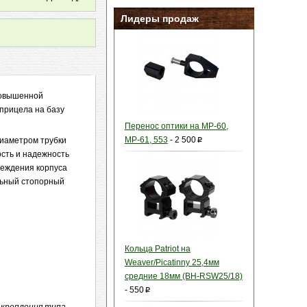
Лидеры продаж
повышенной
 прицела на базу
Перенос оптики на МР-60,
МР-61, 553
-
2 500
диаметром трубки
p
сть и надежность
реждения корпуса
льный стопорный
Кольца Patriot на
Weaver/Picatinny 25,4мм
средние 18мм (BH-RSW25/18)
-
550
p