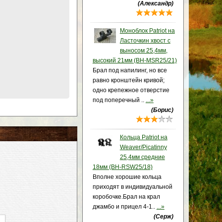
(Александр)
Моноблок Patriot на
Ласточкин хвост с
выносом 25,4мм,
высокий 21мм (BH-MSR25/21)
Брал под напилинг, но все
равно кронштейн кривой;
одно крепежное отверстие
под поперечный ..
...»
(Борис)
Кольца Patriot на
Weaver/Picatinny
25,4мм средние
18мм (BH-RSW25/18)
Вполне хорошие кольца
приходят в индивидуальной
коробочке.Брал на крал
джамбо и прицел 4-1..
...»
(Серж)