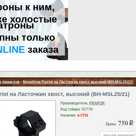
роны к ним,
же холостые
атроны
пны только
NLINE
заказа
я прицелов
Моноблок Patriot на Ласточкин хвост, высокий (BH-MSL25/21)
»
Свернуть ▲
iot на Ласточкин хвост, высокий (BH-MSL25/21)
Производитель:
PRAPOR
Код товара: 52778-
Наличие:
в СПб
750
Цена:
p
Нашли дешевле?