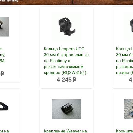
наличии)
rs
Кольца Leapers UTG
Кольца 
ny,
30 мм быстросъемные
30 мм б
WM-
на Picatinny с
на Picati
рычажным зажимом,
рычажны
средние (RQ2W3154)
низкие 
p
4 245
4
p
ки на
Крепление Weaver на
Кронште