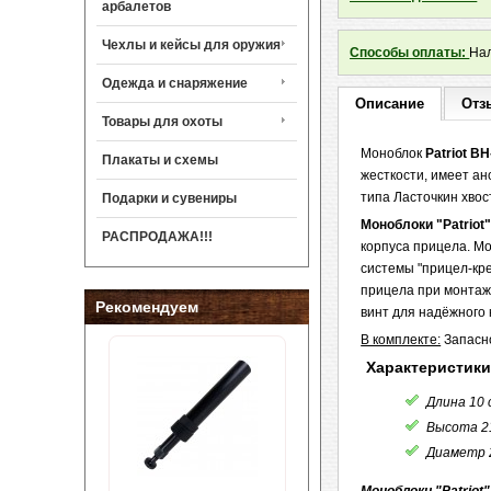
арбалетов
Чехлы и кейсы для оружия
Способы оплаты:
Нал
Одежда и снаряжение
Описание
Отз
Товары для охоты
Моноблок
Patriot
BH
Плакаты и схемы
жесткости, имеет ан
типа Ласточкин хвос
Подарки и сувениры
Моноблоки
"Patrio
РАСПРОДАЖА!!!
корпуса прицела. М
системы "прицел-кр
прицела при монтаж
Рекомендуем
винт для надёжного 
В комплекте:
Запасно
Характеристики
Длина 10 
Высота 2
Диаметр 