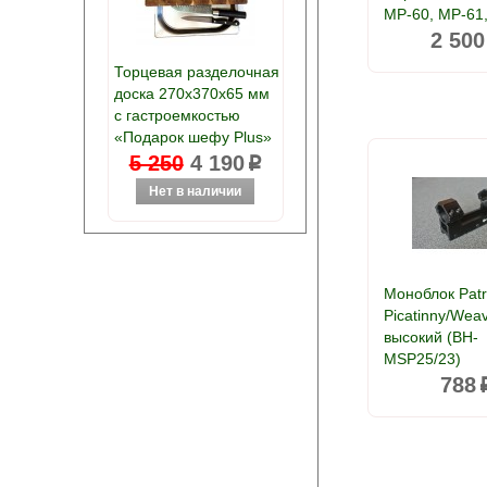
МР-60, МР-61
2 500
Торцевая разделочная
доска 270х370х65 мм
с гастроемкостью
«Подарок шефу Plus»
5 250
4 190
p
Моноблок Patr
Picatinny/Weav
высокий (BH-
MSP25/23)
788