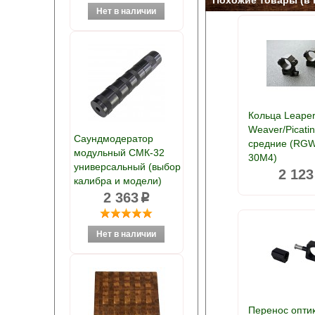
Похожие товары (в 
Кольца Leape
Weaver/Picatin
Саундмодератор
средние (RG
модульный СМК-32
30M4)
универсальный (выбор
2 123
калибра и модели)
2 363
p
Перенос опти