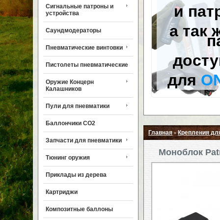
и пат
Сигнальные патроны и
устройства
а так 
Саундмодераторы
п
Пневматические винтовки
досту
Пистолеты пневматические
для
O
Оружие Концерн
Калашников
Пули для пневматики
Баллончики CO2
Главная
Крепления дл
»
Запчасти для пневматики
Моноблок Patr
Тюнинг оружия
Приклады из дерева
Картриджи
Композитные баллоны