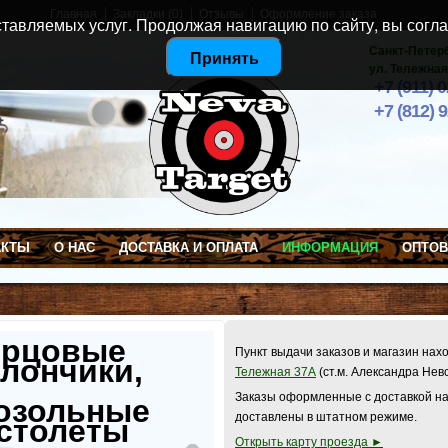
Главная
Закладки (0)
Отзывы
Оформление заказа
тавляемых услуг. Продолжая навигацию по сайту, вы согла
Санкт-Петер
Принять
ул. Тележная
+7 (911) 
+7 (812) 
АКТЫ
О НАС
ДОСТАВКА И ОПЛАТА
ИНФОРМАЦИЯ
ОПТО
ерцовые
Пункт выдачи заказов и магазин нах
лончики,
Тележная 37А
(ст.м. Александра Нев
Заказы оформленные с доставкой на
озольные
доставлены в штатном режиме.
столеты
Открыть карту проезда ►