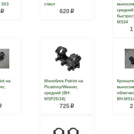
, 553
ствол
выносом
средний
620
p
p
быстрос
MS34
1
iot на
Моноблок Patriot на
Кронште
er,
Picatinny/Weaver,
выносом
средний (BH-
облегче
MSP25/18)
BH-MS1
725
2
p
p