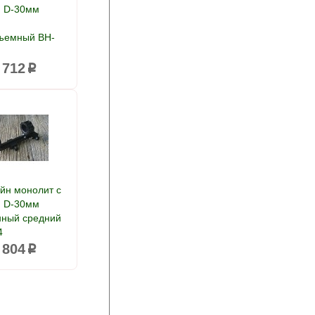
 D-30мм
ъемный BH-
 712
p
йн монолит с
 D-30мм
нный средний
4
 804
p