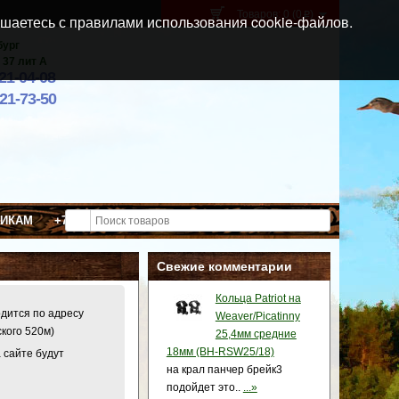
Товаров: 0 (0
)
p
шаетесь с правилами использования cookie-файлов.
бург
 37 лит А
021-04-08
921-73-50
ВИКАМ
+7 (911) 021-04-08
Свежие комментарии
Кольца Patriot на
одится по адресу
Weaver/Picatinny
ского 520м)
25,4мм средние
18мм (BH-RSW25/18)
 сайте будут
на крал панчер брейк3
подойдет это..
...»