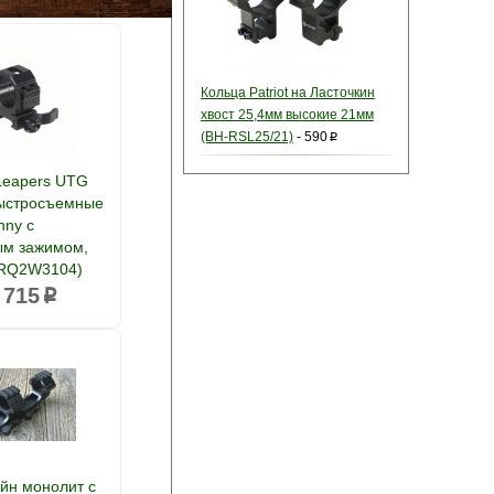
Кольца Patriot на Ласточкин
хвост 25,4мм высокие 21мм
(BH-RSL25/21)
-
590
p
Leapers UTG
ыстросъемные
nny с
м зажимом,
(RQ2W3104)
 715
p
йн монолит с