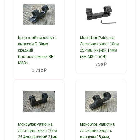
Кронштейн монолит с
Моноблок Patriot на
выносом D-30мм
Ласточкин хвост 10см
средний
25,4мм, низкий 14мм
быстросъемный BH-
(BH-MSL25/14)
MS34
798
p
1 712
p
Моноблок Patriot на
Моноблок Patriot на
Ласточкин хвост 10см
Ласточкин хвост с
25,4мм, высокий 21мм
выносом 25,4мм,