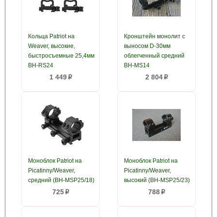
Кольца Patriot на
Кронштейн монолит с
Weaver, высокие,
выносом D-30мм
быстросъемные 25,4мм
облегченный средний
BH-RS24
BH-MS14
1 449
2 804
p
p
Моноблок Patriot на
Моноблок Patriot на
Picatinny/Weaver,
Picatinny/Weaver,
средний (BH-MSP25/18)
высокий (BH-MSP25/23)
725
788
p
p