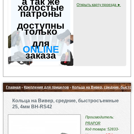
а так же
холостые
Открыть карту проезда ►
патроны
доступны
только
для
ONLINE
заказа
Главная
Крепления для прицелов
Кольца на Вивер, средние, быст
»
»
Свернуть ▲
Кольца на Вивер, средние, быстросъемные
25, 4мм BH-RS42
Производитель:
PRAPOR
Код товара: 52833-