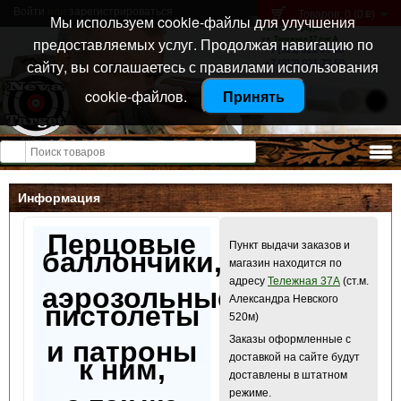
Войти
или
зарегистрироваться
Товаров: 0 (0
)
p
Мы используем cookie-файлы для улучшения
Санкт-Петербург
предоставляемых услуг. Продолжая навигацию по
ул. Тележная 37 лит А
+7 (911) 021-04-08
сайту, вы соглашаетесь с правилами использования
+7 (812) 921-73-50
cookie-файлов.
Принять
Открыть меню
Информация
Перцовые
Пункт выдачи заказов и
баллончики,
магазин находится по
адресу
Тележная 37А
(ст.м.
аэрозольные
Александра Невского
пистолеты
520м)
Заказы оформленные с
и патроны
доставкой на сайте будут
к ним,
доставлены в штатном
режиме.