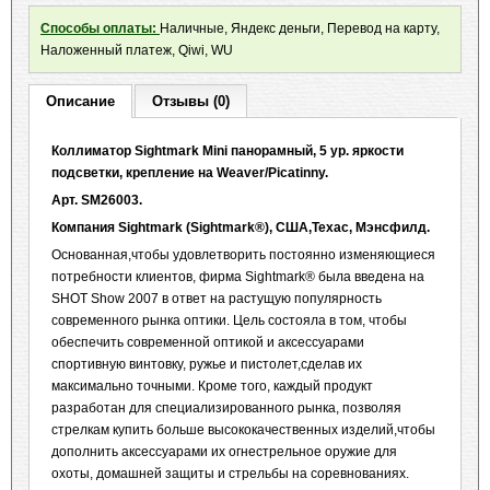
Способы оплаты:
Наличные, Яндекс деньги, Перевод на карту,
Наложенный платеж, Qiwi, WU
Описание
Отзывы (0)
Коллиматор Sightmark Mini панорамный, 5 ур. яркости
подсветки, крепление на Weaver/
Picatinny.
Арт. SM26003.
Компания
Sightmark (Sightmark®),
США
,
Техас
,
Мэнсфилд
.
Основанная,чтобы удовлетворить постоянно изменяющиеся
потребности клиентов, фирма Sightmark® была введена на
SHOT Show 2007 в ответ на растущую популярность
современного рынка оптики. Цель состояла в том, чтобы
обеспечить современной оптикой и аксессуарами
спортивную винтовку, ружье и пистолет,сделав их
максимально точными. Кроме того, каждый продукт
разработан для специализированного рынка, позволяя
стрелкам купить больше высококачественных изделий,чтобы
дополнить аксессуарами их огнестрельное оружие для
охоты, домашней защиты и стрельбы на соревнованиях.