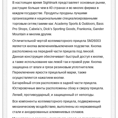
В настоящее время Sightmark представляет основные рынки,
растущие больше чем в 40 странах и во многих фирмах в
каждом государстве. Продукты проданы лучшими
организациям и национальными специализированными
торговым сетям,такими как: Academy Sports & Outdoors, Bass
Pro Shops, Cabela’s, Dick’s Sporting Goods, Frankonia, Gander
Mountain и многим другим.
Отличительной чертой коллиматорного прицела SM26003
является кнопка включения/выключения подсветки. Кнопка
расположена на передней части прицела под линзой.
Данная конструкция обеспечивает быстрый доступ к кнопке,
а также использование как левой так и правой руки. Кнопка
защищена от влаги и грязи резиновым уплотнителем.
Переключение яркости прицельной марки, также
осуществляется нажатием кнопки.
Батарейный отсек расположен в задней части прицела.
Юстировочные винты расположены сбоку и сверху прицела.
Легкий, противоударный, и защищенный от непогоды.
Все компоненты коллиматорного прицела, подверженные
механическому воздействию, выполнены из нержавеющей
стали и анодированных алюминиевых сплавов.