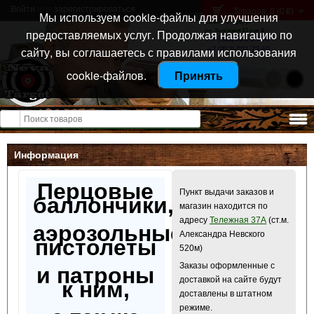
Войти
или
зарегистрироваться
Товаров: 0 (0
)
p
Мы используем cookie-файлы для улучшения
Санкт-Петербург
предоставляемых услуг. Продолжая навигацию по
ул. Тележная 37 лит А
+7 (911) 021-04-08
сайту, вы соглашаетесь с правилами использования
+7 (812) 921-73-50
cookie-файлов.
Принять
Открыть меню
Информация
Перцовые
Пункт выдачи заказов и
баллончики,
магазин находится по
адресу
Тележная 37А
(ст.м.
аэрозольные
Александра Невского
пистолеты
520м)
Заказы оформленные с
и патроны
доставкой на сайте будут
к ним,
доставлены в штатном
режиме.