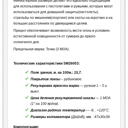
Миниатюрные размеры делают его идеально подходящим
для использования с пистолетами и ружьями, которые могут
использоваться для домашней защиты(пистолеты),
стрельбы по мишеням(спортинг) или охоты на коротких и на
больших расстояниях по движущимся целям.
Прицел обеспечивает возможность вести огонь в условиях
естественной освещенности от сумерек до яркого
солнечного дня.
Прицельная марка: Точка (3 МОА).
Технические характеристики SM26003:
Поле зрения, м. на 100м.: 15,7.
Покрытие линзы
– рубиновое.
Регулировка яркости марки
— ручная 1 – 5 и
выкл.
Цена деления регулировочной шкалы
— 1 МОА
(1” на 100 ярдов).
Диапазон рабочих температур
— -8... +120°С.
Размеры коллиматора
(ДхШхВ), мм. : 47х30х39.
Комплектация: