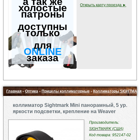
а так же
холостые
Открыть карту проезда ►
патроны
доступны
только
для
ONLINE
заказа
Главная
Оптика
Прицелы коллиматорные
Коллиматоры SIGHTMAR
»
»
»
Свернуть ▲
коллиматор Sightmark Mini панорамный, 5 ур.
яркости подсветки, крепление на Weaver
Производитель:
SIGHTMARK (США)
Код товара: 952147-02