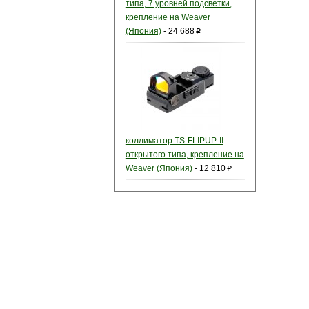
типа, 7 уровней подсветки,
крепление на Weaver
(Япония)
-
24 688
p
коллиматор TS-FLIPUP-II
открытого типа, крепление на
Weaver (Япония)
-
12 810
p