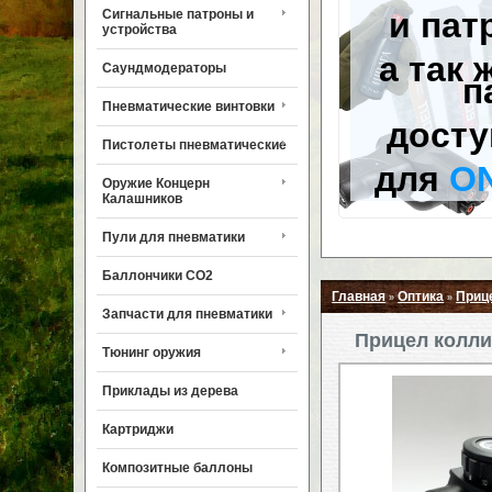
и пат
Сигнальные патроны и
устройства
а так 
Саундмодераторы
п
Пневматические винтовки
досту
Пистолеты пневматические
для
O
Оружие Концерн
Калашников
Пули для пневматики
Баллончики CO2
Главная
Оптика
Приц
»
»
Запчасти для пневматики
Прицел колли
Тюнинг оружия
Приклады из дерева
Картриджи
Композитные баллоны