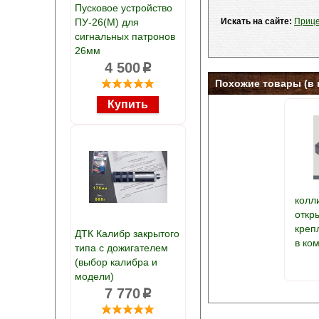
Пусковое устройство
ПУ-26(М) для
Искать на сайте:
Прице
сигнальных патронов
26мм
4 500
p
Похожие товары (в 
колл
откры
креп
ДТК Калибр закрытого
в ко
типа с дожигателем
(выбор калибра и
модели)
7 770
p