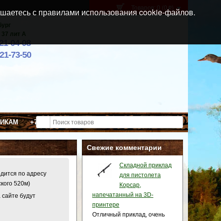
Товаров: 0 (0
)
p
шаетесь с правилами использования cookie-файлов.
бург
 37 лит А
021-04-08
921-73-50
ВИКАМ
+7 (911) 021-04-08
Свежие комментарии
Складной приклад
одится по адресу
для пистолета
ского 520м)
Корсар,
напечатанный на 3D-
 сайте будут
принтере
Отличный приклад, очень