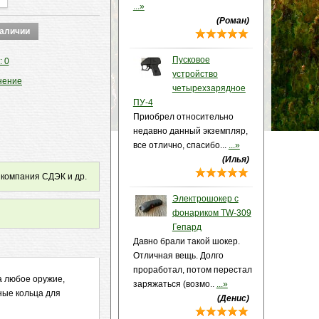
...»
(Роман)
Пусковое
: 0
устройство
нение
четырехзарядное
ПУ-4
Приобрел относительно
недавно данный экземпляр,
все отлично, спасибо...
...»
(Илья)
 компания СДЭК и др.
Электрошокер с
фонариком TW-309
Гепард
Давно брали такой шокер.
Отличная вещь. Долго
проработал, потом перестал
а любое оружие,
заряжаться (возмо..
...»
ные кольца для
(Денис)