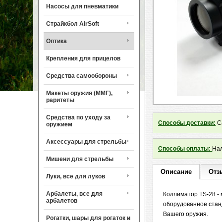
Насосы для пневматики
Страйкбол AirSoft
Оптика
Крепления для прицелов
Средства самообороны
Макеты оружия (ММГ),
раритеты
Средства по уходу за
Способы доставки:
Са
оружием
Аксессуары для стрельбы
Способы оплаты:
Нал
Мишени для стрельбы
Описание
Отз
Луки, все для луков
Арбалеты, все для
Коллиматор TS-28 -
арбалетов
оборудованное стан
Вашего оружия.
Рогатки, шары для рогаток и