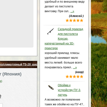
удобный и по внешнему виду
делает из пистолета
винтовку. При скл..
...»
(Алексей )
Складной приклад
для пистолета
Корсар,
напечатанный на 3D-
принтере
хороший приклад. плюсы.
удобный занимает мало
места легкий. больше всего
коллиматорный TS-28 закрытого типа, на планку weaver (Япония)
понравилась прикл..
...»
(егор)
r (Япония)
я)
Обойма к
устройству ПУ-3,
латунь
p
А возможно ли появление
таких же обойм но на ПУ-4?..