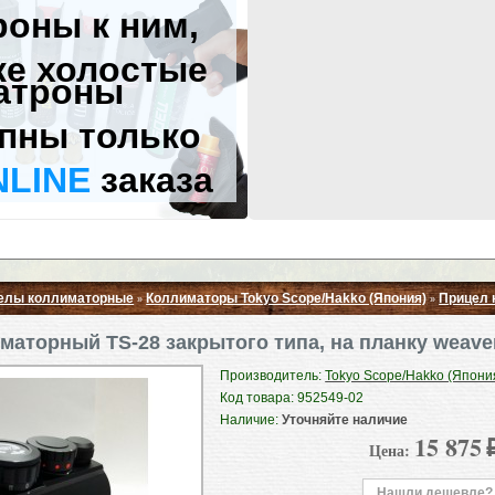
роны к ним,
же холостые
атроны
пны только
NLINE
заказа
елы коллиматорные
Коллиматоры Tokyo Scope/Hakko (Япония)
Прицел 
»
»
Свернуть ▲
маторный TS-28 закрытого типа, на планку weave
Производитель:
Tokyo Scope/Hakko (Япони
Код товара: 952549-02
Наличие:
Уточняйте наличие
15 875
Цена:
Нашли дешевле?