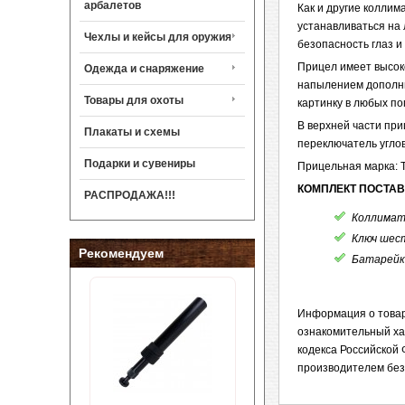
арбалетов
Как и другие коллим
устанавливаться на 
Чехлы и кейсы для оружия
безопасность глаз и
Прицел имеет высок
Одежда и снаряжение
напылением дополни
Товары для охоты
картинку в любых по
В верхней части при
Плакаты и схемы
переключатель угло
Подарки и сувениры
Прицельная марка: Т
КОМПЛЕКТ ПОСТАВ
РАСПРОДАЖА!!!
Коллимат
Ключ шес
Рекомендуем
Батарейка
Информация о товар
ознакомительный ха
кодекса Российской 
производителем без