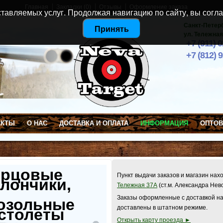
Главная
Закладки (0)
Отзывы
Оформление заказа
тавляемых услуг. Продолжая навигацию по сайту, вы согла
Санкт-Петер
Принять
ул. Тележная
+7 (911) 
+7 (812) 
АКТЫ
О НАС
ДОСТАВКА И ОПЛАТА
ИНФОРМАЦИЯ
ОПТО
ерцовые
Пункт выдачи заказов и магазин нах
лончики,
Тележная 37А
(ст.м. Александра Нев
Заказы оформленные с доставкой на
озольные
доставлены в штатном режиме.
столеты
Открыть карту проезда ►