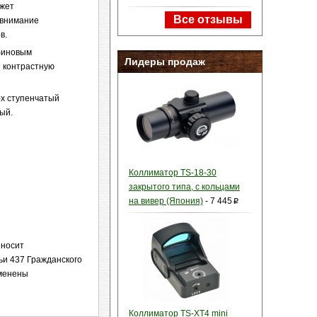
ожет
Все отзывы
 внимание
в.
убиновым
Лидеры продаж
и контрастную
-х ступенчатый
ый.
Коллиматор TS-18-30
закрытого типа, с кольцами
на вивер (Япония)
-
7 445
p
 носит
ьи 437 Гражданского
зменены
Коллиматор TS-XT4 mini