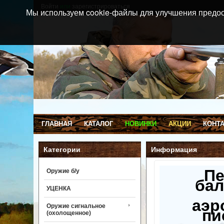
Войти
или
зарегистрироваться
Мы используем cookie-файлы для улучшения предос
ГЛАВНАЯ
КАТАЛОГ
НОВИНКИ
АКЦИИ
КОНТ
Категории
Информация
П
Оружие б/у
бал
УЦЕНКА
аэр
Оружие сигнальное
пи
(охолощенное)