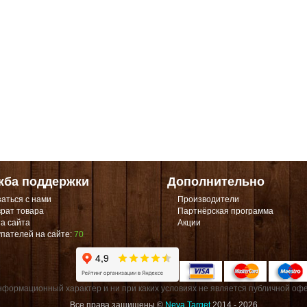
жба поддержки
Дополнительно
аться с нами
Производители
рат товара
Партнёрская программа
а сайта
Акции
пателей на сайте:
70
формационный характер и ни при каких условиях не является публичной офе
Все права защищены ©
Neva Target
2014 - 2026