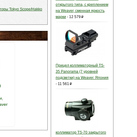
открытого типа, c креплением
торы Tokyo Scope/Hakko
на Weaver, сменная яркость
марки
-
12 579
p
Прицел коллиматорный TS-
35 Panorama (7 уровней
подсветки) на Weaver. Япония
-
11 561
p
0
и,
aver
коллиматор TS-70 закрытого