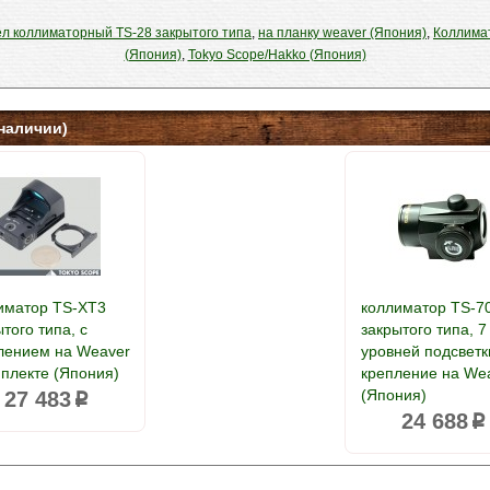
л коллиматорный TS-28 закрытого типа
,
на планку weaver (Япония)
,
Коллима
(Япония)
,
Tokyo Scope/Hakko (Япония)
наличии)
иматор TS-XT3
коллиматор TS-7
того типа, с
закрытого типа, 7
лением на Weaver
уровней подсветк
мплекте (Япония)
крепление на We
(Япония)
27 483
p
24 688
p