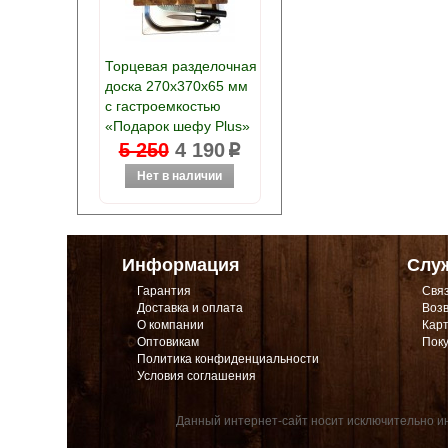
Торцевая разделочная
доска 270х370х65 мм
с гастроемкостью
«Подарок шефу Plus»
5 250
4 190
p
Информация
Слу
Гарантия
Связ
Доставка и оплата
Возв
О компании
Карт
Оптовикам
Поку
Политика конфиденциальности
Условия соглашения
Данный интернет-сайт носит исключительно ин