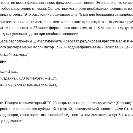
аторы, не имеет фиксированного фокусного расстояния. Это значит, что он м
любое расстояние от глаза. Однако, при установке необходимо принимать во
 лица стрелка. Это расстояние оценивается в 75 мм для большинства калибро
окачественные оптические элементы японского производства. На линзы с р
тельно наносятся 27 слоев фирменного покрытия, что обеспечивает яркую 
годных условиях, даже при слабом освещении.
цела расположены 11-ти ступенчатый реостат регулировки яркости марки и 4
вого размера марки.Коллиматор TS-28 - водонепроницаемый, влагозащищенн
очка (4 размера).
КИ:
ор – 1 шт.
тигранный для установки – 1шт.
 - 3 V (CR2032 или аналогичная).
е "Прицел коллиматорный TS-28 закрытого типа, на планку weaver (Япония)"
рактер, и не является публичной офертой, определяемой положениями Стат
Федерации, характеристики, внешний вид, цвет и комплектация могут быть и
 уведомления.