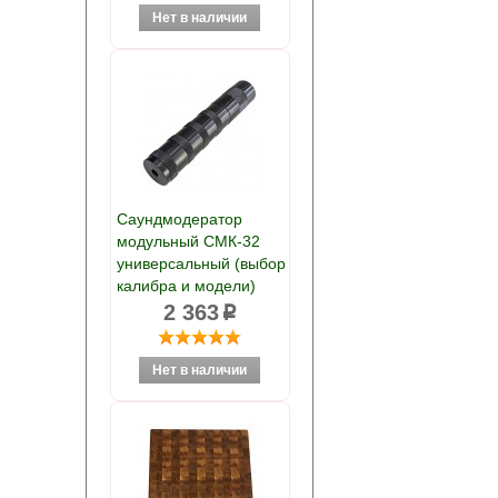
Саундмодератор
модульный СМК-32
универсальный (выбор
калибра и модели)
2 363
p