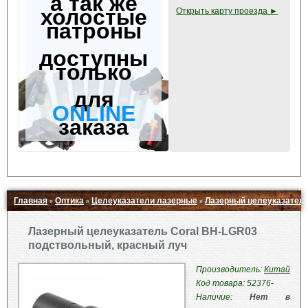
а так же
холостые
Открыть карту проезда ►
патроны
доступны
только
для
ONLINE
заказа
Главная
Оптика
Целеуказатели лазерные
Лазерный целеуказатель
»
»
»
Свернуть ▲
Лазерный целеуказатель Coral BH-LGR03
подствольный, красный луч
Производитель:
Китай
Код товара: 52376-
Наличие:
Нет в