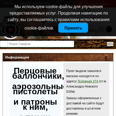
Войти
или
зарегистрироваться
Товаров: 0 (0
)
p
Мы используем cookie-файлы для улучшения
Санкт-Петербург
предоставляемых услуг. Продолжая навигацию по
ул. Тележная 37 лит А
+7 (911) 021-04-08
сайту, вы соглашаетесь с правилами использования
+7 (812) 921-73-50
cookie-файлов.
Принять
Открыть меню
Информация
Перцовые
Пункт выдачи заказов и
баллончики,
магазин находится по
адресу
Тележная 37А
(ст.м.
аэрозольные
Александра Невского
пистолеты
520м)
Заказы оформленные с
и патроны
доставкой на сайте будут
к ним,
доставлены в штатном
режиме.