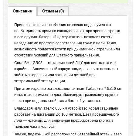
Описание
Отзывы (0)
Прицельные приспособления не всегда подразумевают
необходимость прямого совпадения вектора зрения стрелка
и оси оружия. Лазерный целеуказатель позволит свести
наведение до простого сопоставления точки и цели. Такая
возможность придется кстати при динамичной стрельбе или
отсутствии условий для штатного прицеливания.
Coral BH-LGR03 — металлический ЛЦУ для пистолета или
карабина. Алюминиевый корпус анодирован, что позволяет
забыть о коррозии или закисании деталей при
экстремальной эксплуатации.
При этом изделие осталось компактным. Габариты 7.5x1.8 см
и вес в сто граммов не дестабилизирует развесовку оружия
— как при подствольной, так и боковой установке.
Благодаря излучателю 650 нм устройство Корал стабильно
работает на дистанции до 100 метров. Цвет проецируемого
луча — красный. Для включения предусмотрена кнопка в
тыльной части корпуса.
Там же, под крышкой расположился батарейный отсек. Лазер