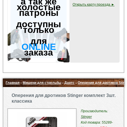
а так же
холостые
Открыть карту проезда ►
патроны
доступны
только
для
ONLINE
заказа
Главная
Мишени для стрельбы
Дартс
Оперения для дротиков Sting
»
»
»
Свернуть ▲
Оперения для дротиков Stinger комплект 3шт.
классика
Производитель:
Stinger
Код товара: 55289-