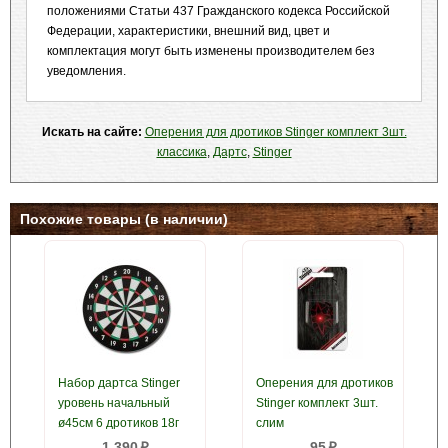
положениями Статьи 437 Гражданского кодекса Российской
Федерации, характеристики, внешний вид, цвет и
комплектация могут быть изменены производителем без
уведомления.
Искать на сайте:
Оперения для дротиков Stinger комплект 3шт.
классика
,
Дартс
,
Stinger
Похожие товары (в наличии)
Набор дартса Stinger
Оперения для дротиков
уровень начальный
Stinger комплект 3шт.
ø45см 6 дротиков 18г
слим
1 390
95
p
p