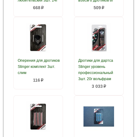
любительский 3шт. 24г
ø38см 6 дротиков 8г
668
509
p
p
Оперения для дротиков
Дротики для дартса
Stinger комплект 3шт.
Stinger уровень
слим
профессиональный
3шт. 20г вольфрам
116
p
3 033
p