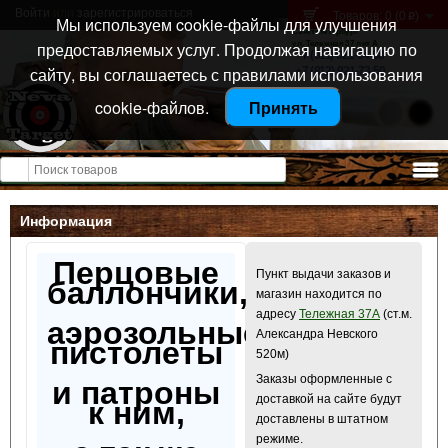
Войти
или
зарегистрироваться
Товаров: 0 (0
)
p
Мы используем cookie-файлы для улучшения
Санкт-Петербург
предоставляемых услуг. Продолжая навигацию по
ул. Тележная 37 лит А
+7 (911) 021-04-08
сайту, вы соглашаетесь с правилами использования
+7 (812) 921-73-50
cookie-файлов.
Принять
Открыть меню
Информация
Перцовые
Пункт выдачи заказов и
баллончики,
магазин находится по
адресу
Тележная 37А
(ст.м.
аэрозольные
Александра Невского
пистолеты
520м)
Заказы оформленные с
и патроны
доставкой на сайте будут
к ним,
доставлены в штатном
режиме.