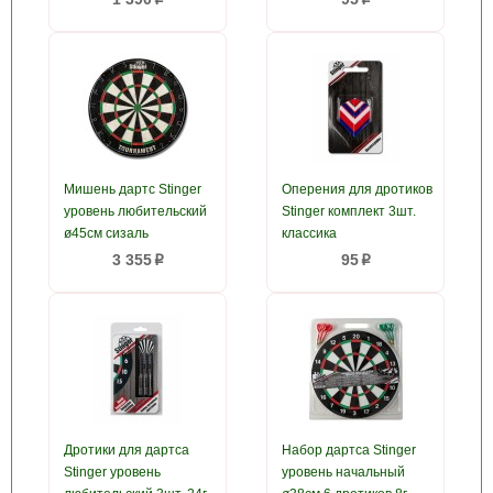
Мишень дартс Stinger
Оперения для дротиков
уровень любительский
Stinger комплект 3шт.
ø45см сизаль
классика
3 355
95
p
p
Дротики для дартса
Набор дартса Stinger
Stinger уровень
уровень начальный