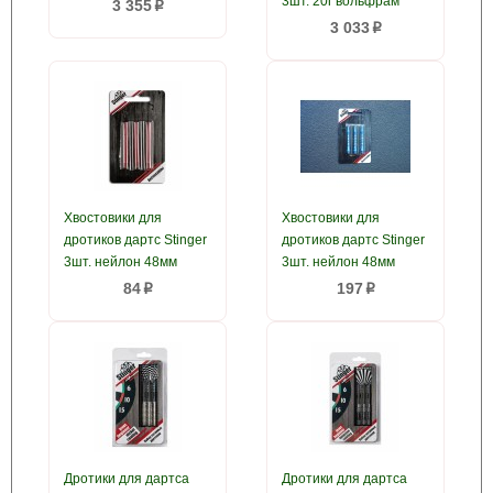
3шт. 20г вольфрам
3 355
p
3 033
p
Хвостовики для
Хвостовики для
дротиков дартс Stinger
дротиков дартс Stinger
3шт. нейлон 48мм
3шт. нейлон 48мм
84
197
p
p
Дротики для дартса
Дротики для дартса