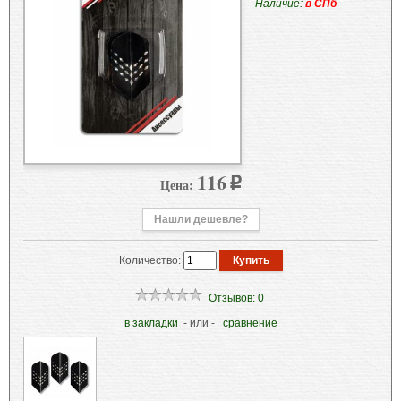
Наличие:
в СПб
116
Цена:
p
Нашли дешевле?
Количество:
Отзывов: 0
в закладки
- или -
сравнение