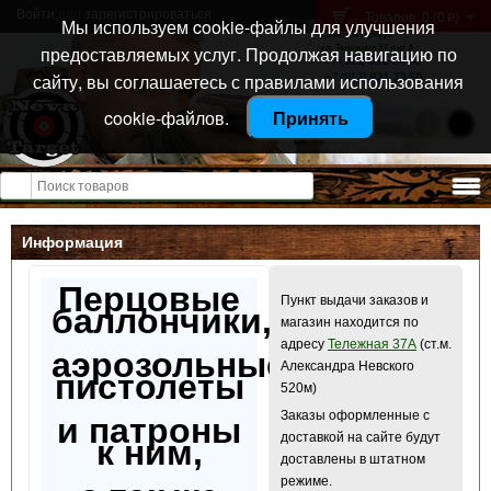
Войти
или
зарегистрироваться
Товаров: 0 (0
)
p
Мы используем cookie-файлы для улучшения
Санкт-Петербург
предоставляемых услуг. Продолжая навигацию по
ул. Тележная 37 лит А
+7 (911) 021-04-08
сайту, вы соглашаетесь с правилами использования
+7 (812) 921-73-50
cookie-файлов.
Принять
Открыть меню
Информация
Перцовые
Пункт выдачи заказов и
баллончики,
магазин находится по
адресу
Тележная 37А
(ст.м.
аэрозольные
Александра Невского
пистолеты
520м)
Заказы оформленные с
и патроны
доставкой на сайте будут
к ним,
доставлены в штатном
режиме.