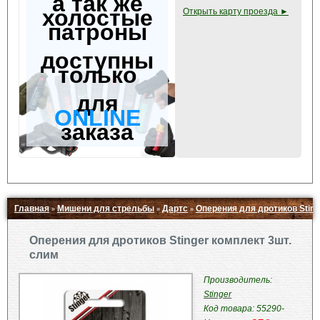
а так же
холостые
Открыть карту проезда ►
патроны
доступны
только
для
ONLINE
заказа
Главная
Мишени для стрельбы
Дартс
Оперения для дротиков Sting
»
»
»
Свернуть ▲
Оперения для дротиков Stinger комплект 3шт.
слим
Производитель:
Stinger
Код товара: 55290-