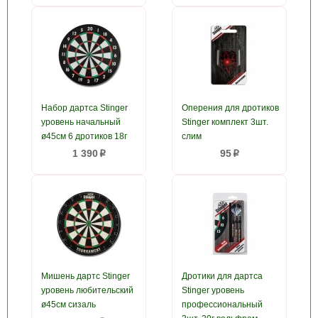
Набор дартса Stinger
Оперения для дротиков
уровень начальный
Stinger комплект 3шт.
ø45см 6 дротиков 18г
слим
1 390
95
p
p
Мишень дартс Stinger
Дротики для дартса
уровень любительский
Stinger уровень
ø45см сизаль
профессиональный