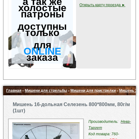
а так же
холостые
Открыть карту проезда ►
патроны
доступны
только
для
ONLINE
заказа
Главная
Мишени для стрельбы
Мишени для пристрелки
Мишень 16
»
»
»
Свернуть ▲
Мишень 16-дольная Селезень 800*800мм, 80г/м
(1шт)
Производитель:
Нева-
Таргет
Код товара: 760-