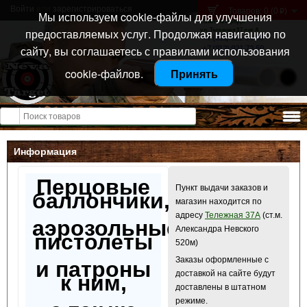
Войти
или
зарегистрироваться
Товаров: 0 (0
)
p
Мы используем cookie-файлы для улучшения
Санкт-Петербург
предоставляемых услуг. Продолжая навигацию по
ул. Тележная 37 лит А
+7 (911) 021-04-08
сайту, вы соглашаетесь с правилами использования
+7 (812) 921-73-50
cookie-файлов.
Принять
Открыть меню
Информация
Перцовые
Пункт выдачи заказов и
баллончики,
магазин находится по
адресу
Тележная 37А
(ст.м.
аэрозольные
Александра Невского
пистолеты
520м)
Заказы оформленные с
и патроны
доставкой на сайте будут
к ним,
доставлены в штатном
режиме.