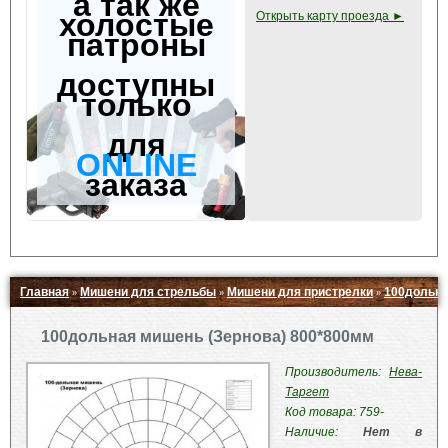
а так же
холостые
Открыть карту проезда ►
патроны
доступны
только
для
ONLINE
заказа
Главная
Мишени для стрельбы
Мишени для пристрелки
100дольна
»
»
»
Свернуть ▲
100дольная мишень (Зернова) 800*800мм
Производитель:
Нева-
Таргет
Код товара: 759-
Наличие:
Нет в