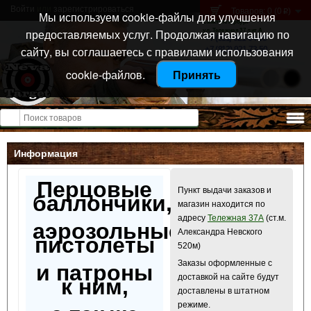
Войти
или
зарегистрироваться
Товаров: 0 (0
)
p
Мы используем cookie-файлы для улучшения
Санкт-Петербург
предоставляемых услуг. Продолжая навигацию по
ул. Тележная 37 лит А
+7 (911) 021-04-08
сайту, вы соглашаетесь с правилами использования
+7 (812) 921-73-50
cookie-файлов.
Принять
Открыть меню
Информация
Перцовые
Пункт выдачи заказов и
баллончики,
магазин находится по
адресу
Тележная 37А
(ст.м.
аэрозольные
Александра Невского
пистолеты
520м)
Заказы оформленные с
и патроны
доставкой на сайте будут
к ним,
доставлены в штатном
режиме.