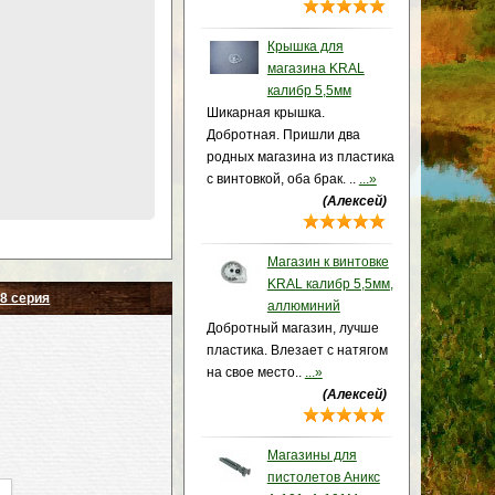
Крышка для
магазина KRAL
калибр 5,5мм
Шикарная крышка.
Добротная. Пришли два
родных магазина из пластика
с винтовкой, оба брак. ..
...»
(Алексей)
Магазин к винтовке
KRAL калибр 5,5мм,
28 серия
аллюминий
Добротный магазин, лучше
пластика. Влезает с натягом
на свое место..
...»
(Алексей)
Магазины для
пистолетов Аникс