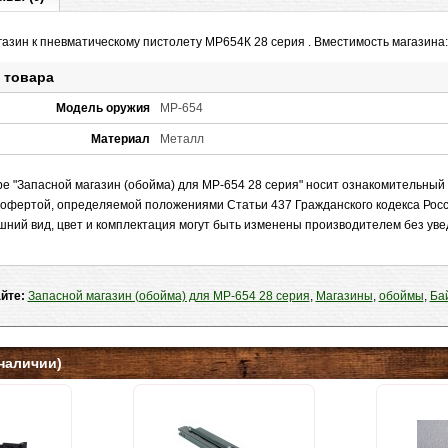
азин к пневматическому пистолету МР654К 28 серия . Вместимость магазина:
 товара
Модель оружия
МР-654
Материал
Металл
 "Запасной магазин (обойма) для МР-654 28 серия" носит ознакомительный 
 офертой, определяемой положениями Статьи 437 Гражданского кодекса Рос
шний вид, цвет и комплектация могут быть изменены производителем без ув
айте:
Запасной магазин (обойма) для МР-654 28 серия
,
Магазины
,
обоймы
,
Ба
наличии)