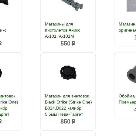
Магазины для
Магазин
икс
пистолетов Аникс
оригина
А-101, А-101М
550
p
p
интовок
Магазин для винтовок
Обойма 
trike One)
Black Strike (Strike One)
Премье
либр
B024,B022 калибр
аргет
5,5мм Нева-Таргет
850
p
p