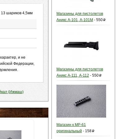
 13 шариков 4,5мм
Магазины для пистолетов
Аникс А-101, А-101М
-
550
p
характер, и не
сийской Федерации,
Магазины для пистолетов
едомления.
Аникс А-111, А-112
-
550
p
йкал (Ижмаш)
Магазин к МР-61
оригинальный
-
158
p