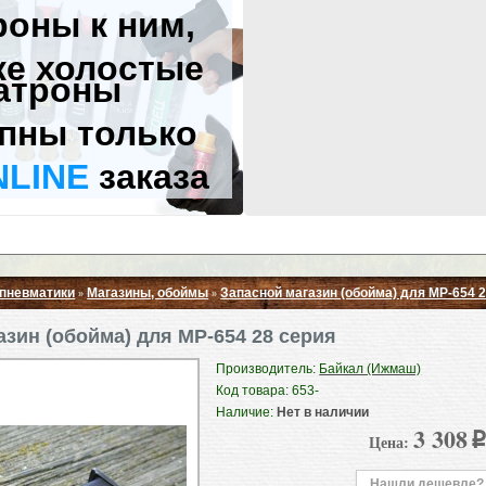
роны к ним,
же холостые
атроны
пны только
NLINE
заказа
 пневматики
Магазины, обоймы
Запасной магазин (обойма) для МР-654 
»
»
Свернуть ▲
азин (обойма) для МР-654 28 серия
Производитель:
Байкал (Ижмаш)
Код товара: 653-
Наличие:
Нет в наличии
3 308
Цена:
p
Нашли дешевле?