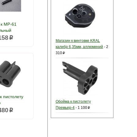
 к МР-61
льный
158
p
Магазин к винтовке KRAL
калибр 6,35мм, аллюминий
-
2
310
p
к пистолету
Обойма к пистолету
р
Премьер-4
-
1 100
p
480
p