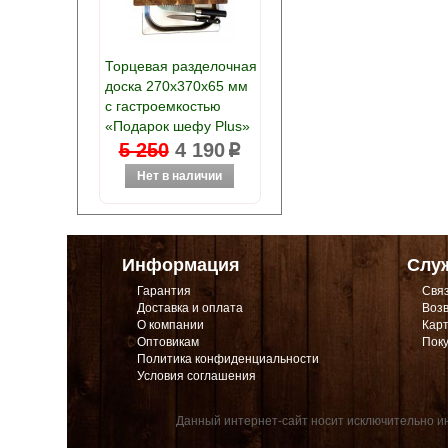
Торцевая разделочная
доска 270х370х65 мм
с гастроемкостью
«Подарок шефу Plus»
5 250
4 190
p
Информация
Слу
Гарантия
Связ
Доставка и оплата
Возв
О компании
Карт
Оптовикам
Поку
Политика конфиденциальности
Условия соглашения
Данный интернет-сайт носит исключительно ин