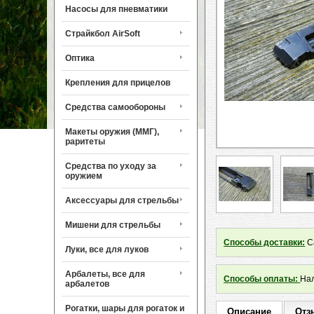
Насосы для пневматики
Страйкбол AirSoft
Оптика
Крепления для прицелов
Средства самообороны
Макеты оружия (ММГ),
раритеты
Средства по уходу за
оружием
Аксессуары для стрельбы
Мишени для стрельбы
Способы доставки:
Са
Луки, все для луков
Арбалеты, все для
Способы оплаты:
Нал
арбалетов
Рогатки, шары для рогаток и
Описание
Отз