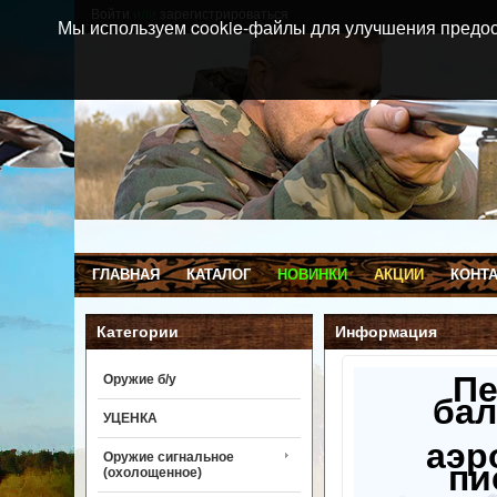
Войти
или
зарегистрироваться
Мы используем cookie-файлы для улучшения предос
ГЛАВНАЯ
КАТАЛОГ
НОВИНКИ
АКЦИИ
КОНТ
Категории
Информация
П
Оружие б/у
бал
УЦЕНКА
аэр
Оружие сигнальное
пи
(охолощенное)