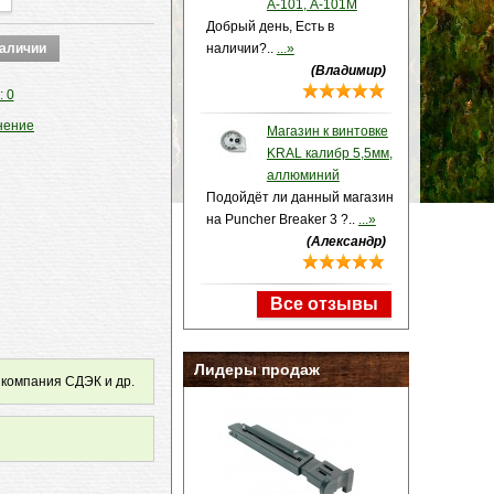
А-101, А-101М
Добрый день, Есть в
наличии?..
...»
(Владимир)
: 0
нение
Магазин к винтовке
KRAL калибр 5,5мм,
аллюминий
Подойдёт ли данный магазин
на Puncher Breaker 3 ?..
...»
(Александр)
Все отзывы
Лидеры продаж
 компания СДЭК и др.