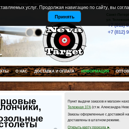
Главная
Закладки (0)
Отзывы
Оформление заказа
тавляемых услуг. Продолжая навигацию по сайту, вы согла
Санкт-Петер
Принять
ул. Тележная
+7 (911) 
+7 (812) 
АКТЫ
О НАС
ДОСТАВКА И ОПЛАТА
ИНФОРМАЦИЯ
ОПТО
ерцовые
Пункт выдачи заказов и магазин нах
лончики,
Тележная 37А
(ст.м. Александра Нев
Заказы оформленные с доставкой на
озольные
доставлены в штатном режиме.
столеты
Открыть карту проезда ►