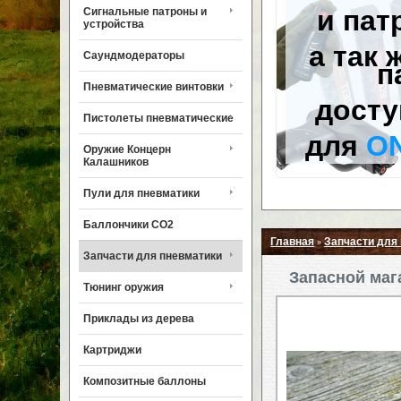
и пат
Сигнальные патроны и
устройства
а так 
Саундмодераторы
п
Пневматические винтовки
досту
Пистолеты пневматические
для
O
Оружие Концерн
Калашников
Пули для пневматики
Баллончики CO2
Главная
Запчасти для
»
Запчасти для пневматики
Запасной маг
Тюнинг оружия
Приклады из дерева
Картриджи
Композитные баллоны