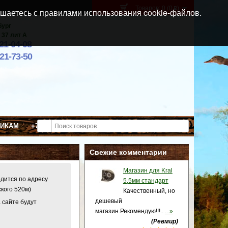
Товаров: 0 (0
)
p
шаетесь с правилами использования cookie-файлов.
бург
 37 лит А
021-04-08
921-73-50
ВИКАМ
+7 (911) 021-04-08
Свежие комментарии
Магазин для Kral
одится по адресу
5,5мм стандарт
ского 520м)
Качественный, но
дешевый
 сайте будут
магазин.Рекомендую!!!..
...»
(Ревмир)