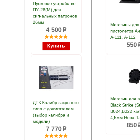
Пусковое устройство
ПУ-26(М) для
сигнальных патронов
26мм
Магазины для
4 500
p
пистолетов Ан
А-111, А-112
550
Магазин для в
ДТК Калибр закрытого
Black Strike (S
типа с дожигателем
B024,B022 ка
(выбор калибра и
4,5мм Нева-Т
модели)
850
7 770
p