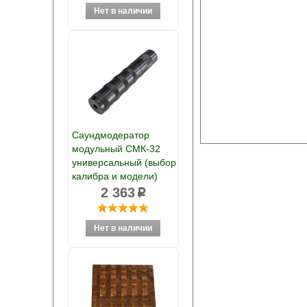
Саундмодератор
модульный СМК-32
универсальный (выбор
калибра и модели)
2 363
p