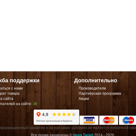
жба поддержки
Дополнительно
аться с нами
Производители
рат товара
Партнёрская программа
а сайта
Акции
пателей на сайте:
38
формационный характер и ни при каких условиях не является публичной офе
Все права защищены ©
Neva Target
2014 - 2026