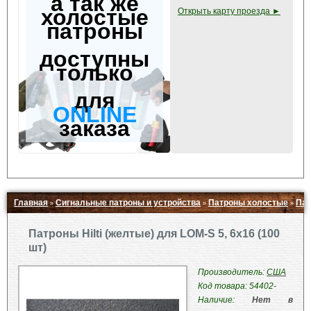
а так же
холостые
Открыть карту проезда ►
патроны
доступны
только
для
ONLINE
заказа
Главная
Сигнальные патроны и устройства
Патроны холостые
Пат
»
»
»
Свернуть ▲
Патроны Hilti (желтые) для LOM-S 5, 6х16 (100
шт)
Производитель:
США
Код товара: 54402-
Наличие:
Нет в