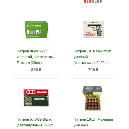
990
850
p
Патрон 9PAK 9x22
Патрон 10ТК Maximum
холостой, пистолетный
учебный
Техкрим (20шт)
(светозвуковой) 20шт
850
700
p
p
Патрон 5,45/39 Blank
Патрон 10х24 Maximum
(светошумовые) 30шт
учебный