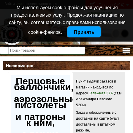
Войти
или
зарегистрироваться
Товаров: 0 (0
)
p
Мы используем cookie-файлы для улучшения
Санкт-Петербург
предоставляемых услуг. Продолжая навигацию по
ул. Тележная 37 лит А
+7 (911) 021-04-08
сайту, вы соглашаетесь с правилами использования
+7 (812) 921-73-50
cookie-файлов.
Принять
Открыть меню
Информация
Перцовые
Пункт выдачи заказов и
баллончики,
магазин находится по
адресу
Тележная 37А
(ст.м.
аэрозольные
Александра Невского
пистолеты
520м)
Заказы оформленные с
и патроны
доставкой на сайте будут
к ним,
доставлены в штатном
режиме.