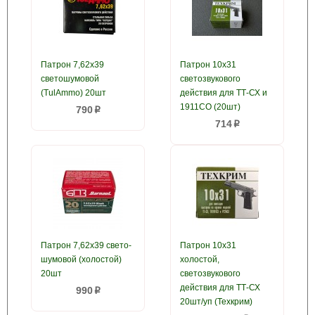
Патрон 7,62x39
Патрон 10х31
светошумовой
светозвукового
(TulAmmo) 20шт
действия для ТТ-СХ и
1911СО (20шт)
790
p
714
p
Патрон 7,62x39 свето-
Патрон 10х31
шумовой (холостой)
холостой,
20шт
светозвукового
действия для ТТ-СХ
990
p
20шт/уп (Техкрим)