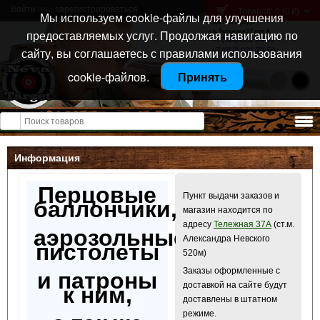
Войти
или
зарегистрироваться
Товаров: 0 (0
)
p
Мы используем cookie-файлы для улучшения
Санкт-Петербург
предоставляемых услуг. Продолжая навигацию по
ул. Тележная 37 лит А
+7 (911) 021-04-08
сайту, вы соглашаетесь с правилами использования
+7 (812) 921-73-50
cookie-файлов.
Принять
Открыть меню
Информация
Перцовые
Пункт выдачи заказов и
баллончики,
магазин находится по
адресу
Тележная 37А
(ст.м.
аэрозольные
Александра Невского
пистолеты
520м)
Заказы оформленные с
и патроны
доставкой на сайте будут
к ним,
доставлены в штатном
режиме.