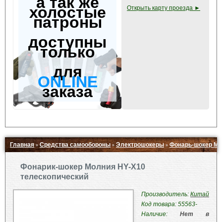
а так же
холостые
Открыть карту проезда ►
патроны
доступны
только
для
ONLINE
заказа
Главная
Средства самообороны
Электрошокеры
Фонарь-шокер Мо
»
»
»
Свернуть ▲
Фонарик-шокер Молния HY-X10
телескопический
Производитель:
Китай
Код товара: 55563-
Наличие:
Нет в