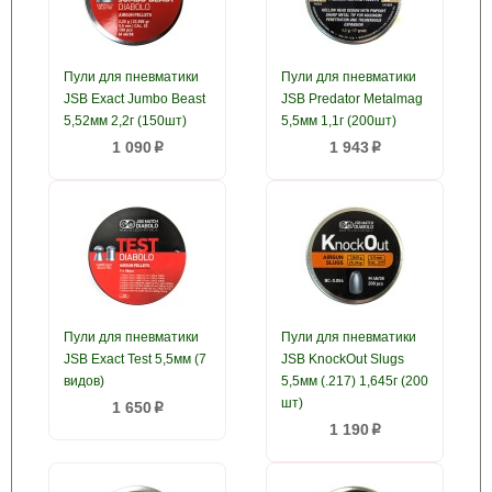
Пули для пневматики
Пули для пневматики
JSB Exact Jumbo Beast
JSB Predator Metalmag
5,52мм 2,2г (150шт)
5,5мм 1,1г (200шт)
1 090
1 943
p
p
Пули для пневматики
Пули для пневматики
JSB Exact Test 5,5мм (7
JSB KnockOut Slugs
видов)
5,5мм (.217) 1,645г (200
шт)
1 650
p
1 190
p