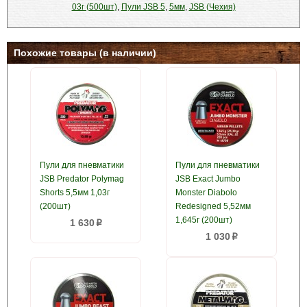
03г (500шт)
,
Пули JSB 5
,
5мм
,
JSB (Чехия)
Похожие товары (в наличии)
Пули для пневматики
Пули для пневматики
JSB Predator Polymag
JSB Exact Jumbo
Shorts 5,5мм 1,03г
Monster Diabolo
(200шт)
Redesigned 5,52мм
1,645г (200шт)
1 630
p
1 030
p