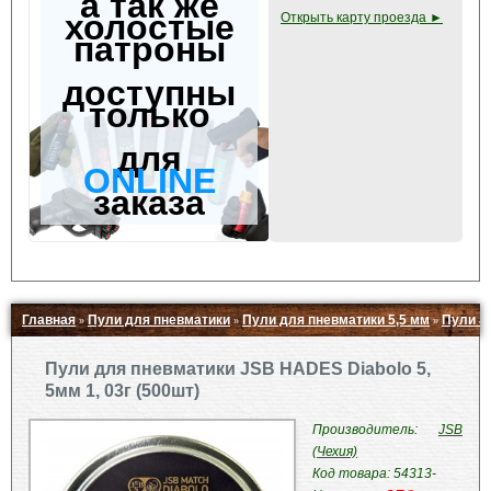
а так же
холостые
Открыть карту проезда ►
патроны
доступны
только
для
ONLINE
заказа
Главная
Пули для пневматики
Пули для пневматики 5,5 мм
Пули J
»
»
»
Свернуть ▲
Пули для пневматики JSB HADES Diabolo 5,
5мм 1, 03г (500шт)
Производитель:
JSB
(Чехия)
Код товара: 54313-