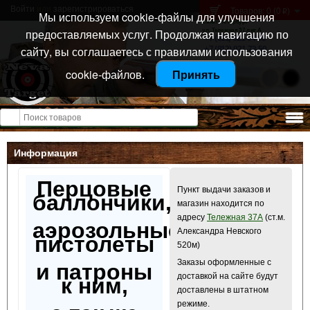
Войти
или
зарегистрироваться
Товаров: 0 (0
)
p
Мы используем cookie-файлы для улучшения
Санкт-Петербург
предоставляемых услуг. Продолжая навигацию по
ул. Тележная 37 лит А
+7 (911) 021-04-08
сайту, вы соглашаетесь с правилами использования
+7 (812) 921-73-50
cookie-файлов.
Принять
Открыть меню
Информация
Перцовые
Пункт выдачи заказов и
баллончики,
магазин находится по
адресу
Тележная 37А
(ст.м.
аэрозольные
Александра Невского
пистолеты
520м)
Заказы оформленные с
и патроны
доставкой на сайте будут
к ним,
доставлены в штатном
режиме.