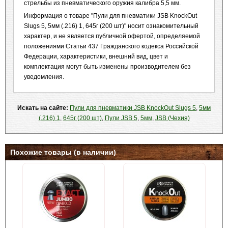
стрельбы из пневматического оружия калибра 5,5 мм.
Информация о товаре "Пули для пневматики JSB KnockOut
Slugs 5, 5мм (.216) 1, 645г (200 шт)" носит ознакомительный
характер, и не является публичной офертой, определяемой
положениями Статьи 437 Гражданского кодекса Российской
Федерации, характеристики, внешний вид, цвет и
комплектация могут быть изменены производителем без
уведомления.
Искать на сайте:
Пули для пневматики JSB KnockOut Slugs 5
,
5мм
(.216) 1
,
645г (200 шт)
,
Пули JSB 5
,
5мм
,
JSB (Чехия)
Похожие товары (в наличии)