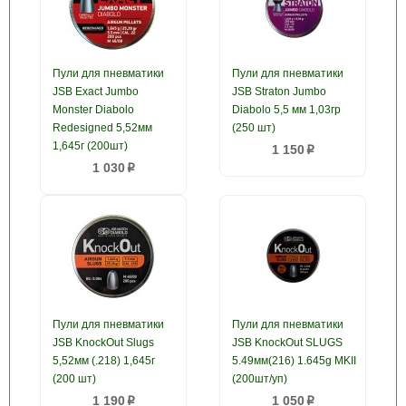
Пули для пневматики
Пули для пневматики
JSB Exact Jumbo
JSB Straton Jumbo
Monster Diabolo
Diabolo 5,5 мм 1,03гр
Redesigned 5,52мм
(250 шт)
1,645г (200шт)
1 150
p
1 030
p
Пули для пневматики
Пули для пневматики
JSB KnockOut Slugs
JSB KnockOut SLUGS
5,52мм (.218) 1,645г
5.49мм(216) 1.645g MKII
(200 шт)
(200шт/уп)
1 190
1 050
p
p