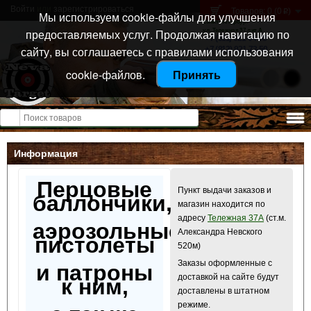
Войти
или
зарегистрироваться
Товаров: 0 (0
)
p
Мы используем cookie-файлы для улучшения
Санкт-Петербург
предоставляемых услуг. Продолжая навигацию по
ул. Тележная 37 лит А
+7 (911) 021-04-08
сайту, вы соглашаетесь с правилами использования
+7 (812) 921-73-50
cookie-файлов.
Принять
Открыть меню
Информация
Перцовые
Пункт выдачи заказов и
баллончики,
магазин находится по
адресу
Тележная 37А
(ст.м.
аэрозольные
Александра Невского
пистолеты
520м)
Заказы оформленные с
и патроны
доставкой на сайте будут
к ним,
доставлены в штатном
режиме.