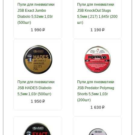
Пули для пневматики
Пули для пневматики
JSB Exact Jumbo
JSB KnockOut Slugs
Diabolo 5,52мм 1,03г
5,5мм (.217) 1,645г (200
(500шт)
шт)
1 990
1 190
p
p
Пули для пневматики
Пули для пневматики
JSB HADES Diabolo
JSB Predator Polymag
5,5мм 1,03г (500шт)
Shorts 5,5мм 1,03г
(200шт)
1 950
p
1 630
p