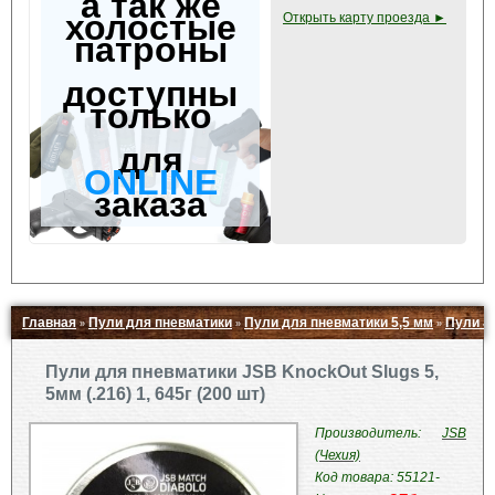
а так же
холостые
Открыть карту проезда ►
патроны
доступны
только
для
ONLINE
заказа
Главная
Пули для пневматики
Пули для пневматики 5,5 мм
Пули J
»
»
»
Свернуть ▲
Пули для пневматики JSB KnockOut Slugs 5,
5мм (.216) 1, 645г (200 шт)
Производитель:
JSB
(Чехия)
Код товара: 55121-