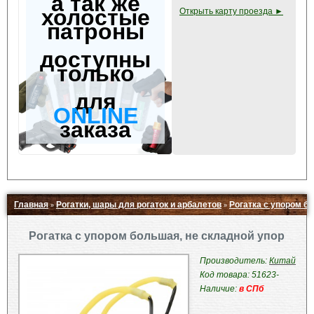
а так же
холостые
Открыть карту проезда ►
патроны
доступны
только
для
ONLINE
заказа
Главная
Рогатки, шары для рогаток и арбалетов
Рогатка с упором б
»
»
Свернуть ▲
Рогатка с упором большая, не складной упор
Производитель:
Китай
Код товара: 51623-
Наличие:
в СПб