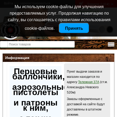
Войти
или
зарегистрироваться
Товаров: 0 (0
)
p
Мы используем cookie-файлы для улучшения
Санкт-Петербург
предоставляемых услуг. Продолжая навигацию по
ул. Тележная 37 лит А
+7 (911) 021-04-08
сайту, вы соглашаетесь с правилами использования
+7 (812) 921-73-50
cookie-файлов.
Принять
Открыть меню
Информация
Перцовые
Пункт выдачи заказов и
баллончики,
магазин находится по
адресу
Тележная 37А
(ст.м.
аэрозольные
Александра Невского
пистолеты
520м)
Заказы оформленные с
и патроны
доставкой на сайте будут
к ним,
доставлены в штатном
режиме.