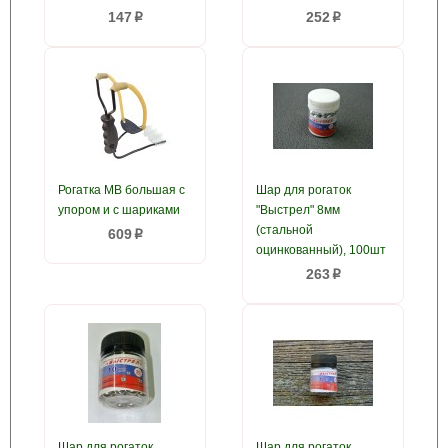
147
252
p
p
Рогатка MB большая с
Шар для рогаток
упором и с шариками
"Выстрел" 8мм
(стальной
609
p
оцинкованный), 100шт
263
p
Шар для рогаток
Шар для рогаток