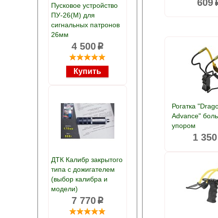
609
Пусковое устройство
ПУ-26(М) для
сигнальных патронов
26мм
4 500
p
Рогатка "Drag
Advance" бол
упором
1 350
ДТК Калибр закрытого
типа с дожигателем
(выбор калибра и
модели)
7 770
p