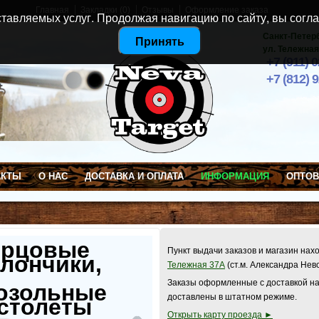
Главная
Закладки (0)
Отзывы
Оформление заказа
тавляемых услуг. Продолжая навигацию по сайту, вы согла
Санкт-Петер
Принять
ул. Тележная
+7 (911) 
+7 (812) 
АКТЫ
О НАС
ДОСТАВКА И ОПЛАТА
ИНФОРМАЦИЯ
ОПТО
ерцовые
Пункт выдачи заказов и магазин нах
лончики,
Тележная 37А
(ст.м. Александра Нев
Заказы оформленные с доставкой на
озольные
доставлены в штатном режиме.
столеты
Открыть карту проезда ►