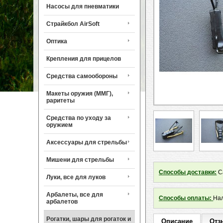
Насосы для пневматики
Страйкбол AirSoft
Оптика
Крепления для прицелов
Средства самообороны
Макеты оружия (ММГ),
раритеты
Средства по уходу за
оружием
Аксессуары для стрельбы
Мишени для стрельбы
Способы доставки:
Са
Луки, все для луков
Арбалеты, все для
Способы оплаты:
Нал
арбалетов
Рогатки, шары для рогаток и
Описание
Отз