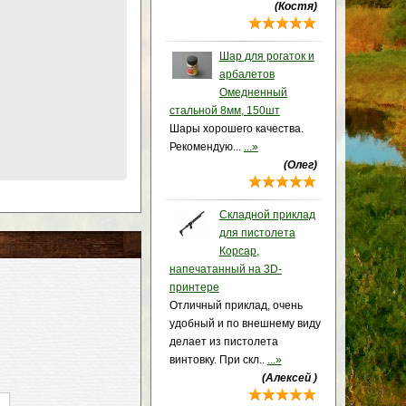
(Костя)
Шар для рогаток и
арбалетов
Омедненный
стальной 8мм, 150шт
Шары хорошего качества.
Рекомендую...
...»
(Олег)
Складной приклад
для пистолета
Корсар,
напечатанный на 3D-
принтере
Отличный приклад, очень
удобный и по внешнему виду
делает из пистолета
винтовку. При скл..
...»
(Алексей )