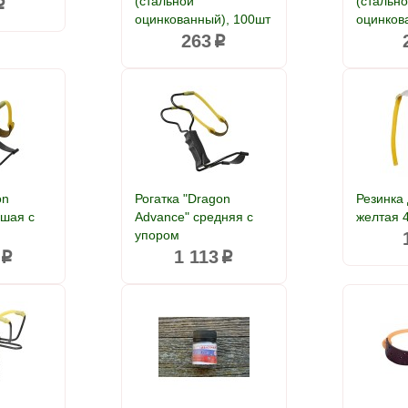
(стальной
(стальн
p
оцинкованный), 100шт
оцинков
263
p
on
Рогатка "Dragon
Резинка 
ьшая с
Advance" средняя с
желтая 
упором
1 113
p
p