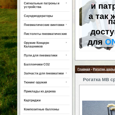
и пат
Сигнальные патроны и
устройства
а так 
Саундмодераторы
п
Пневматические винтовки
досту
Пистолеты пневматические
для
O
Оружие Концерн
Калашников
Пули для пневматики
Баллончики CO2
Главная
Рогатки, шары
»
Запчасти для пневматики
Рогатка MB с
Тюнинг оружия
Приклады из дерева
Картриджи
Композитные баллоны