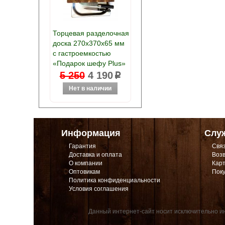
Торцевая разделочная
доска 270х370х65 мм
с гастроемкостью
«Подарок шефу Plus»
5 250
4 190
p
Информация
Слу
Гарантия
Связ
Доставка и оплата
Возв
О компании
Карт
Оптовикам
Поку
Политика конфиденциальности
Условия соглашения
Данный интернет-сайт носит исключительно ин