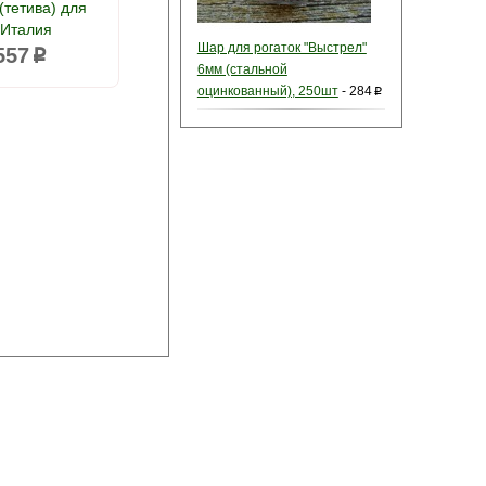
(тетива) для
 Италия
Шар для рогаток "Выстрел"
557
p
6мм (стальной
оцинкованный), 250шт
-
284
p