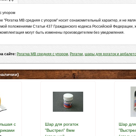
 с упором
 "Рогатка MB средняя с упором" носит ознакомительный характер, и не явл
мой положениями Статьи 437 Гражданского кодекса Российской Федерации, х
и комплектация могут быть изменены производителем без уведомления.
на сайте:
Рогатка MB средняя с упором
,
Рогатки
,
шары для рогаток и арбалет
наличии)
ольшая с
Шар для рогаток
Шар для
ариками
"Выстрел" 8мм
"Выстре