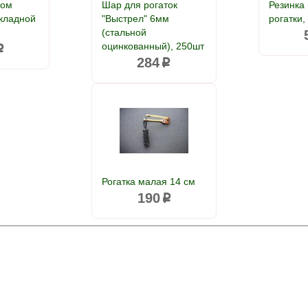
ром
Шар для рогаток
Резинка 
складной
"Выстрел" 6мм
рогатки,
(стальной
оцинкованный), 250шт
p
284
p
Рогатка малая 14 см
190
p