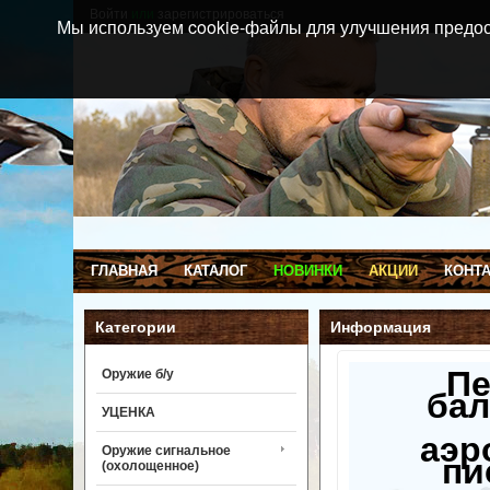
Войти
или
зарегистрироваться
Мы используем cookie-файлы для улучшения предос
ГЛАВНАЯ
КАТАЛОГ
НОВИНКИ
АКЦИИ
КОНТ
Категории
Информация
П
Оружие б/у
бал
УЦЕНКА
аэр
Оружие сигнальное
пи
(охолощенное)