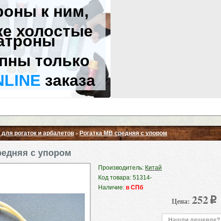
роны к ним,
же холостые
атроны
пны только
NLINE
заказа
 для рогаток и арбалетов
Рогатка MB средняя с упором
»
Свернуть ▲
редняя с упором
Производитель:
Китай
Код товара: 51314-
Наличие:
в СПб
252
Цена:
p
Нашли дешевле?