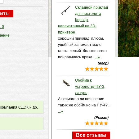
Складной приклад
для пистолета
Корсар,
напечатанный на 3D-
: 0
принтере
нение
хороший приклад. плюсы.
удобный занимает мало
места легкий. больше всего
понравилась прикл..
...»
(егор)
Обойма к
устройству ПУ-3,
латунь
А возможно ли появление
таких же обойм но на ПУ-4?..
 компания СДЭК и др.
...»
(Роман)
Все отзывы