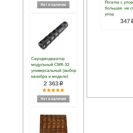
Рогатка с упо
большая, не 
упор
347
Саундмодератор
модульный СМК-32
универсальный (выбор
калибра и модели)
2 363
p