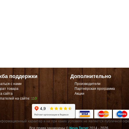
жба поддержки
Дополнительно
аться с нами
Производители
рат товара
Партнёрская программа
а сайта
Акции
пателей на сайте:
110
формационный характер и ни при каких условиях не является публичной офе
Все права защищены ©
Neva Target
2014 - 2026