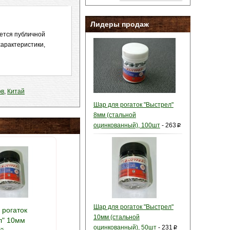
Лидеры продаж
яется публичной
арактеристики,
ов
,
Китай
Шар для рогаток "Выстрел"
8мм (стальной
оцинкованный), 100шт
-
263
p
Шар для рогаток "Выстрел"
 рогаток
10мм (стальной
л" 10мм
оцинкованный), 50шт
-
231
p