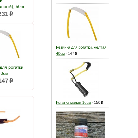
ой
анный), 50шт
231
p
Резинка для рогатки, желтая
40см
-
147
p
для рогатки,
40см
147
p
Рогатка малая 16см
-
150
p