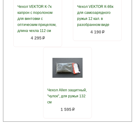
Чехол VEKTOR К-7к
Чехол VEKTOR К-86к
капрон с поролоном
для самозарядного
для винтовки с
ружья 12 кал. в
оптическим прицелом,
разобранном виде
длина чехла 112 см
4 190
p
4 295
p
Чехол Allen защитный,
"чулок", для ружья 132
см
1 595
p