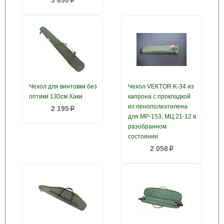
3 690
p
Чехол для винтовки без
Чехол VEKTOR K-34 из
оптики 130см Хаки
капрона с прокладкой
из пенополиэтилена
2 195
p
для МР-153, МЦ 21-12 в
разобранном
состоянии
2 058
p