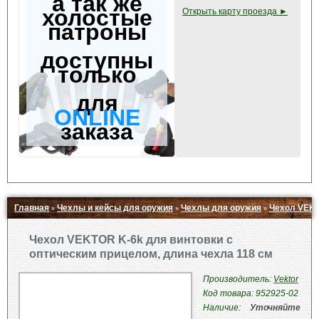
а так же
холостые
Открыть карту проезда ►
патроны
доступны
только
для
ONLINE
заказа
Главная
Чехлы и кейсы для оружия
Чехлы для оружия
Чехол VEKT
»
»
»
Свернуть ▲
Чехол VEKTOR K-6k для винтовки с
оптическим прицелом, длина чехла 118 см
Производитель:
Vektor
Код товара: 952925-02
Наличие:
Уточняйте