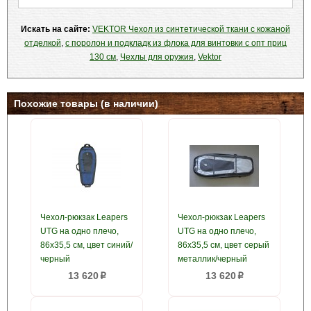
Искать на сайте:
VEKTOR Чехол из синтетической ткани с кожаной
отделкой
,
с поролон и подкладк из флока для винтовки с опт приц
130 см
,
Чехлы для оружия
,
Vektor
Похожие товары (в наличии)
Чехол-рюкзак Leapers
Чехол-рюкзак Leapers
UTG на одно плечо,
UTG на одно плечо,
86x35,5 см, цвет синий/
86x35,5 см, цвет серый
черный
металлик/черный
13 620
13 620
p
p