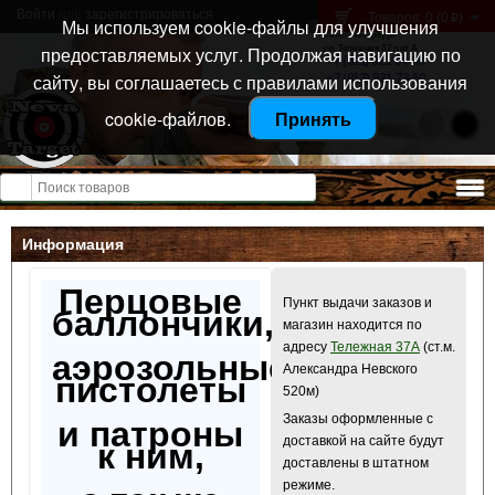
Войти
или
зарегистрироваться
Товаров: 0 (0
)
p
Мы используем cookie-файлы для улучшения
Санкт-Петербург
предоставляемых услуг. Продолжая навигацию по
ул. Тележная 37 лит А
+7 (911) 021-04-08
сайту, вы соглашаетесь с правилами использования
+7 (812) 921-73-50
cookie-файлов.
Принять
Открыть меню
Информация
Перцовые
Пункт выдачи заказов и
баллончики,
магазин находится по
адресу
Тележная 37А
(ст.м.
аэрозольные
Александра Невского
пистолеты
520м)
Заказы оформленные с
и патроны
доставкой на сайте будут
к ним,
доставлены в штатном
режиме.