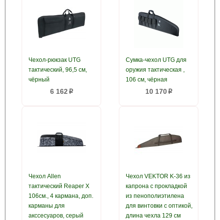
Чехол-рюкзак UTG
Сумка-чехол UTG для
тактический, 96,5 см,
оружия тактическая ,
чёрный
106 см, чёрная
6 162
10 170
p
p
Чехол Allen
Чехол VEKTOR K-36 из
тактический Reaper X
капрона с прокладкой
106см., 4 кармана, доп.
из пенополиэтилена
карманы для
для винтовки с оптикой,
акссесуаров, серый
длина чехла 129 см