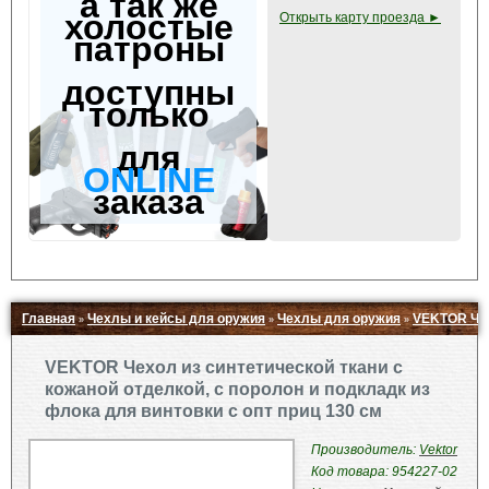
а так же
холостые
Открыть карту проезда ►
патроны
доступны
только
для
ONLINE
заказа
Главная
Чехлы и кейсы для оружия
Чехлы для оружия
VEKTOR Чех
»
»
»
Свернуть ▲
VEKTOR Чехол из синтетической ткани с
кожаной отделкой, с поролон и подкладк из
флока для винтовки с опт приц 130 см
Производитель:
Vektor
Код товара: 954227-02