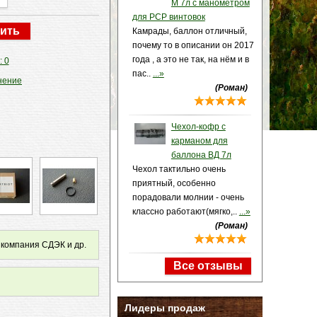
М 7л с манометром
для PCP винтовок
Камрады, баллон отличный,
почему то в описании он 2017
года , а это не так, на нём и в
: 0
пас..
...»
нение
(Роман)
Чехол-кофр с
карманом для
баллона ВД 7л
Чехол тактильно очень
приятный, особенно
порадовали молнии - очень
классно работают(мягко,..
...»
(Роман)
 компания СДЭК и др.
Все отзывы
Лидеры продаж