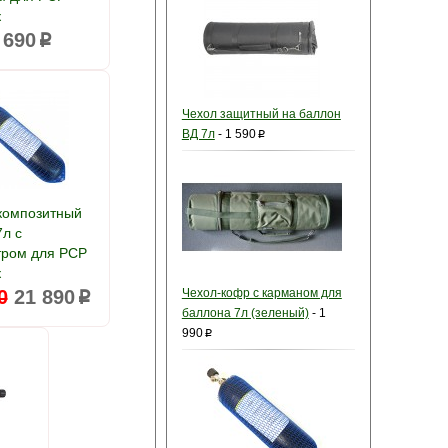
к
 690
p
Чехол защитный на баллон
ВД 7л
-
1 590
p
композитный
л с
ром для PCP
к
0
21 890
Чехол-кофр с карманом для
p
баллона 7л (зеленый)
-
1
990
p