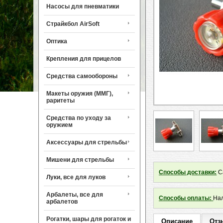
Насосы для пневматики
Страйкбол AirSoft
Оптика
Крепления для прицелов
Средства самообороны
Макеты оружия (ММГ),
раритеты
Средства по уходу за
оружием
Аксессуары для стрельбы
Мишени для стрельбы
Способы доставки:
Са
Луки, все для луков
Арбалеты, все для
Способы оплаты:
Нал
арбалетов
Рогатки, шары для рогаток и
Описание
Отз