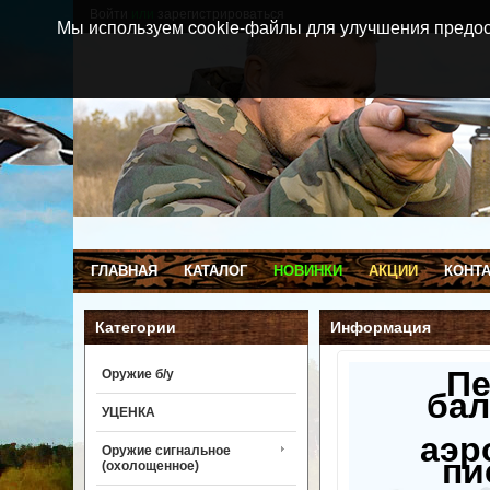
Войти
или
зарегистрироваться
Мы используем cookie-файлы для улучшения предос
ГЛАВНАЯ
КАТАЛОГ
НОВИНКИ
АКЦИИ
КОНТ
Категории
Информация
П
Оружие б/у
бал
УЦЕНКА
аэр
Оружие сигнальное
пи
(охолощенное)