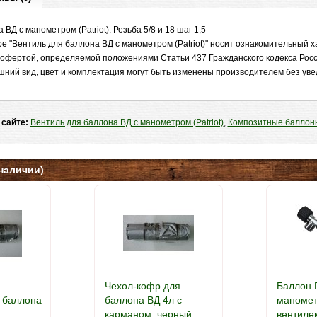
ВД с манометром (Patriot). Резьба 5/8 и 18 шаг 1,5
 "Вентиль для баллона ВД с манометром (Patriot)" носит ознакомительный ха
 офертой, определяемой положениями Статьи 437 Гражданского кодекса Рос
шний вид, цвет и комплектация могут быть изменены производителем без ув
 сайте:
Вентиль для баллона ВД с манометром (Patriot)
,
Композитные баллон
наличии)
Чехол-кофр для
Баллон Г
 баллона
баллона ВД 4л с
маномет
карманом, черный
вентиле