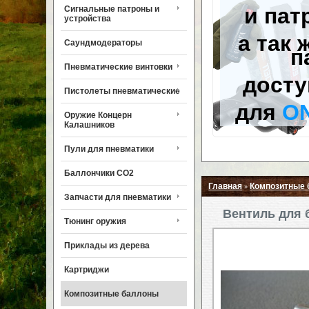
и пат
Сигнальные патроны и
устройства
а так 
Саундмодераторы
п
Пневматические винтовки
досту
Пистолеты пневматические
для
O
Оружие Концерн
Калашников
Пули для пневматики
Баллончики CO2
Главная
Композитные
»
Запчасти для пневматики
Вентиль для б
Тюнинг оружия
Приклады из дерева
Картриджи
Композитные баллоны