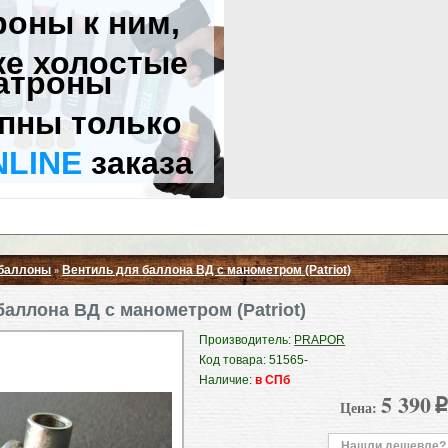
роны к ним,
же холостые
атроны
пны только
NLINE
заказа
 баллоны
Вентиль для баллона ВД с манометром (Patriot)
»
Свернуть ▲
аллона ВД с манометром (Patriot)
Производитель:
PRAPOR
Код товара: 51565-
Наличие:
в СПб
5 390
Цена:
p
Нашли дешевле?