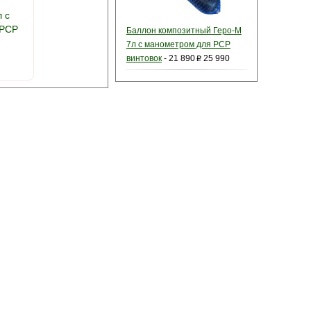
 с
 PCP
Баллон композитный Геро-М
7л с манометром для PCP
винтовок
-
21 890
25 990
p