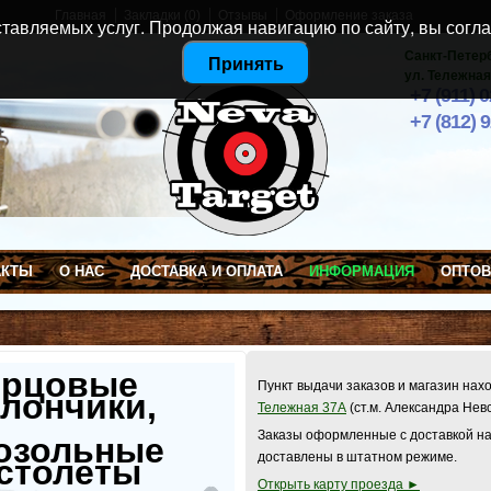
Главная
Закладки (0)
Отзывы
Оформление заказа
тавляемых услуг. Продолжая навигацию по сайту, вы согла
Санкт-Петер
Принять
ул. Тележная
+7 (911) 
+7 (812) 
АКТЫ
О НАС
ДОСТАВКА И ОПЛАТА
ИНФОРМАЦИЯ
ОПТО
ерцовые
Пункт выдачи заказов и магазин нах
лончики,
Тележная 37А
(ст.м. Александра Нев
Заказы оформленные с доставкой на
озольные
доставлены в штатном режиме.
столеты
Открыть карту проезда ►