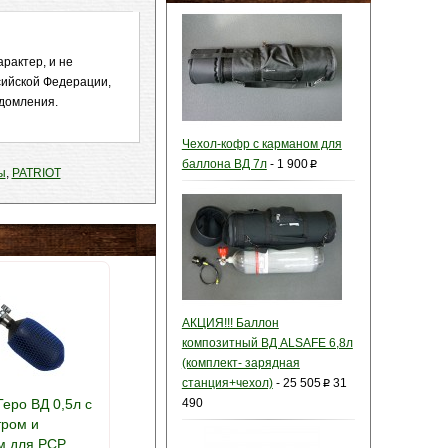
рактер, и не
сийской Федерации,
едомления.
Чехол-кофр с карманом для
баллона ВД 7л
-
1 900
p
ы
,
PATRIOT
АКЦИЯ!!! Баллон
композитный ВД ALSAFE 6,8л
(комплект- зарядная
станция+чехол)
-
25 505
31
p
еро ВД 0,5л с
490
ром и
м для PCP