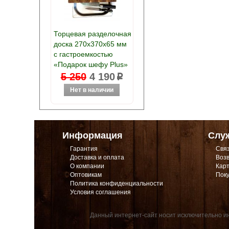
Торцевая разделочная
доска 270х370х65 мм
с гастроемкостью
«Подарок шефу Plus»
5 250
4 190
p
Информация
Слу
Гарантия
Связ
Доставка и оплата
Возв
О компании
Карт
Оптовикам
Поку
Политика конфиденциальности
Условия соглашения
Данный интернет-сайт носит исключительно ин