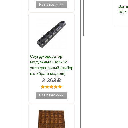
Вент
ВД с
Саундмодератор
модульный СМК-32
универсальный (выбор
калибра и модели)
2 363
p