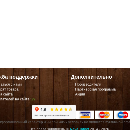
жба поддержки
Дополнительно
аться с нами
Производители
рат товара
Партнёрская программа
а сайта
Акции
пателей на сайте:
29
формационный характер и ни при каких условиях не является публичной офе
Все права защищены ©
Neva Target
2014 - 2026