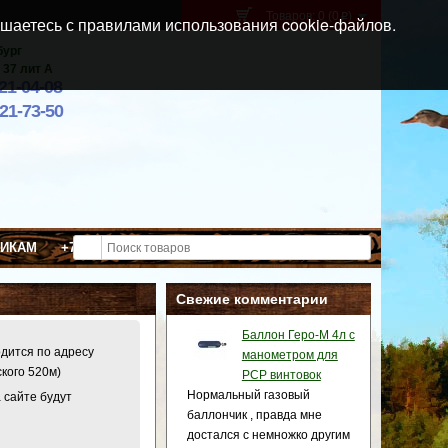
Товаров: 0 (0
)
p
шаетесь с правилами использования cookie-файлов.
бург
 37 лит А
021-04-08
921-73-50
ВИКАМ
+7 (911) 021-04-08
Свежие комментарии
Баллон Геро-М 4л с
одится по адресу
манометром для
ского 520м)
PCP винтовок
Нормальный газовый
 сайте будут
баллончик , правда мне
достался с немножко другим