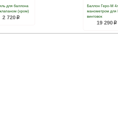
иль для баллона
Баллон Геро-М 4л
 клапаном (хром)
манометром для
винтовок
2 720
p
19 290
p