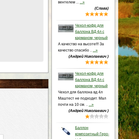
вентелем ...
...»
(Слава)
Чехол-кофр для
баллона ВД 4л с
карманом, черный
А качество на высоте!!! За
качество спасибо ..
...»
(Андрей Николаевич )
Чехол-кофр для
баллона ВД 4л с
карманом, черный
Чехол для баллона вд 4л
Маштест не подходит. Мал
почти на 10 см. ..
...»
(Андрей Николаевич )
Баллон
композитный Геро-