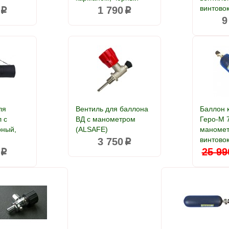
винтово
1 790
p
p
9
ля
Вентиль для баллона
Баллон 
 с
ВД с манометром
Геро-М 7
рный,
(ALSAFE)
маномет
м
винтово
3 750
p
25 99
p