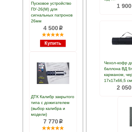
Пусковое устройство
1 900
ПУ-26(М) для
сигнальных патронов
26мм
4 500
p
Чехол-кофр д
баллона ВД 9л
карманом, че
17x17x66,5 с
2 050
ДТК Калибр закрытого
типа с дожигателем
(выбор калибра и
модели)
7 770
p