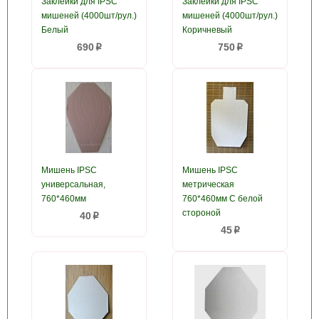
Заклейки для IPSC
Заклейки для IPSC
мишеней (4000шт/рул.)
мишеней (4000шт/рул.)
Белый
Коричневый
690
750
p
p
Мишень IPSC
Мишень IPSC
универсальная,
метрическая
760*460мм
760*460мм С белой
стороной
40
p
45
p