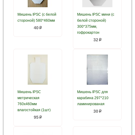
Мишень IPSC (с белой
Мишень IPSC мини (с
стороной) 580*460мм
белой стороной)
300*375мм,
40
p
гофрокартон
32
p
Мишень IPSC
Мишень IPSC для
метрическая
карабина 297*210
760x460мм
ламинированая
влагостойкая (1шт)
30
p
95
p