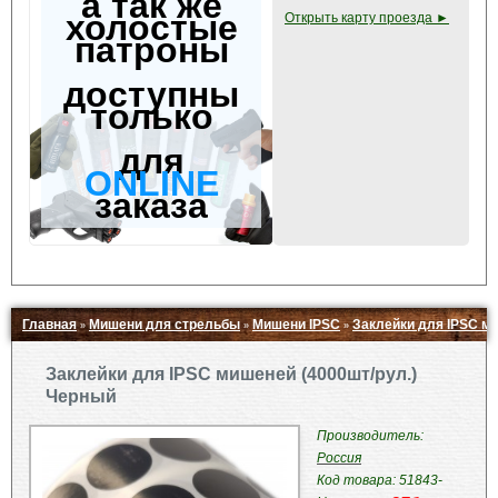
а так же
холостые
Открыть карту проезда ►
патроны
доступны
только
для
ONLINE
заказа
Главная
Мишени для стрельбы
Мишени IPSC
Заклейки для IPSC м
»
»
»
Свернуть ▲
Заклейки для IPSC мишеней (4000шт/рул.)
Черный
Производитель:
Россия
Код товара: 51843-