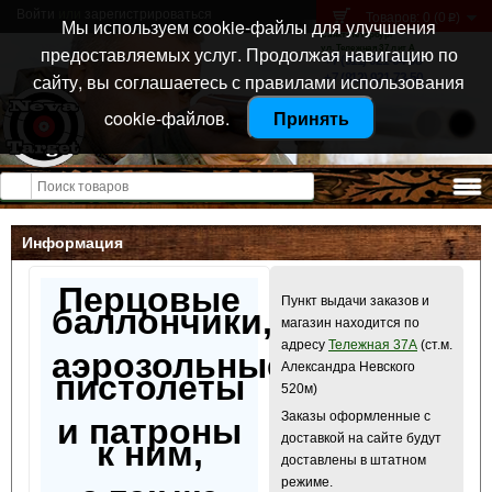
Войти
или
зарегистрироваться
Товаров: 0 (0
)
p
Мы используем cookie-файлы для улучшения
Санкт-Петербург
предоставляемых услуг. Продолжая навигацию по
ул. Тележная 37 лит А
+7 (911) 021-04-08
сайту, вы соглашаетесь с правилами использования
+7 (812) 921-73-50
cookie-файлов.
Принять
Открыть меню
Информация
Перцовые
Пункт выдачи заказов и
баллончики,
магазин находится по
адресу
Тележная 37А
(ст.м.
аэрозольные
Александра Невского
пистолеты
520м)
Заказы оформленные с
и патроны
доставкой на сайте будут
к ним,
доставлены в штатном
режиме.