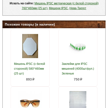
Искать на сайте:
Мишень IPSC метрическая (с белой стороной)
760*460мм (25 шт)
,
Мишени IPSC
,
Нева-Таргет
Похожие товары (в наличии)
Мишень IPSC (с белой
Заклейки для IPSC
стороной) 580*460мм
мишеней (4000шт/рул.)
(25 шт)
Зеленые
893
750
p
p