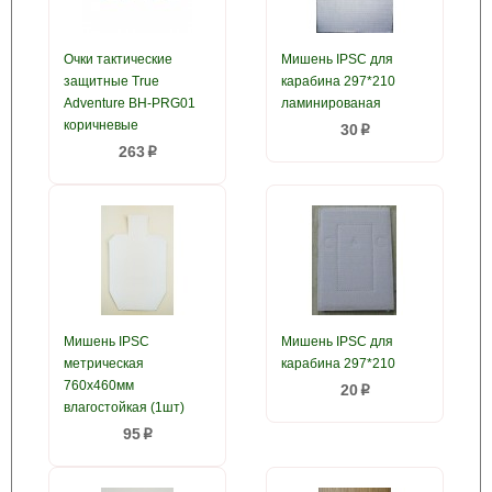
Очки тактические
Мишень IPSC для
защитные True
карабина 297*210
Adventure BH-PRG01
ламинированая
коричневые
30
p
263
p
Мишень IPSC
Мишень IPSC для
метрическая
карабина 297*210
760x460мм
20
p
влагостойкая (1шт)
95
p