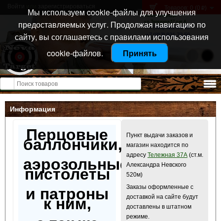
Войти
или
зарегистрироваться
Товаров: 0 (0
)
p
Мы используем cookie-файлы для улучшения
Санкт-Петербург
предоставляемых услуг. Продолжая навигацию по
ул. Тележная 37 лит А
+7 (911) 021-04-08
сайту, вы соглашаетесь с правилами использования
+7 (812) 921-73-50
cookie-файлов.
Принять
Открыть меню
Информация
Перцовые
Пункт выдачи заказов и
баллончики,
магазин находится по
адресу
Тележная 37А
(ст.м.
аэрозольные
Александра Невского
пистолеты
520м)
Заказы оформленные с
и патроны
доставкой на сайте будут
к ним,
доставлены в штатном
режиме.