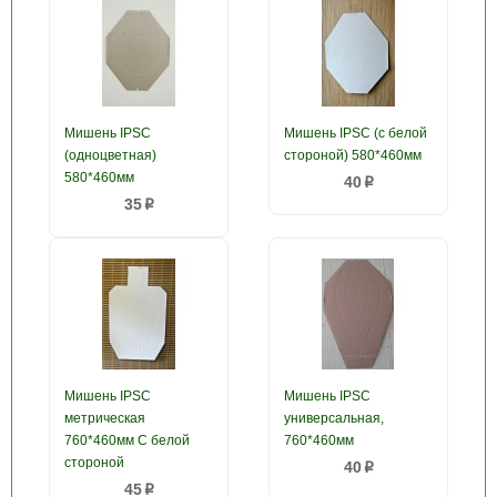
Мишень IPSC
Мишень IPSC (с белой
(одноцветная)
стороной) 580*460мм
580*460мм
40
p
35
p
Мишень IPSC
Мишень IPSC
метрическая
универсальная,
760*460мм С белой
760*460мм
стороной
40
p
45
p