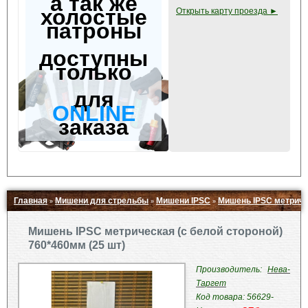
а так же
холостые
Открыть карту проезда ►
патроны
доступны
только
для
ONLINE
заказа
Главная
Мишени для стрельбы
Мишени IPSC
Мишень IPSC метричес
»
»
»
Свернуть ▲
Мишень IPSC метрическая (с белой стороной)
760*460мм (25 шт)
Производитель:
Нева-
Таргет
Код товара: 56629-