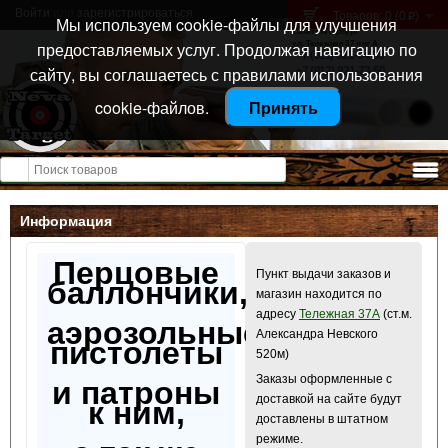
Войти
или
зарегистрироваться
Товаров: 0 (0
)
p
Мы используем cookie-файлы для улучшения
Санкт-Петербург
предоставляемых услуг. Продолжая навигацию по
ул. Тележная 37 лит А
+7 (911) 021-04-08
сайту, вы соглашаетесь с правилами использования
+7 (812) 921-73-50
cookie-файлов.
Принять
Открыть меню
Информация
Перцовые
Пункт выдачи заказов и
баллончики,
магазин находится по
адресу
Тележная 37А
(ст.м.
аэрозольные
Александра Невского
пистолеты
520м)
Заказы оформленные с
и патроны
доставкой на сайте будут
к ним,
доставлены в штатном
режиме.