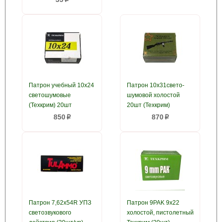
Патрон учебный 10x24
Патрон 10x31свето-
светошумовые
шумовой холостой
(Техкрим) 20шт
20шт (Техкрим)
850
870
p
p
Патрон 7,62х54R УПЗ
Патрон 9PAK 9x22
светозвукового
холостой, пистолетный