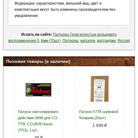
Федерации, характеристики, внешний вид, цвет и
комплектация могут быть изменены производителем без
уведомления.
Искать на сайте:
Патроны Гром холостые кольцевого
воспламенения 5
,
6мм (70шт)
,
Патроны
,
капсюли
,
картриджи
,
Россия
Похожие товары (в наличии)
Патрон светозвукового
Патрон 57ТК шумовой
действия 9ИМ для СО-
Техкрим (20шт)
ТТ/9, СО-95/9 Наган
1 090
p
(ТПЗ), 1 шт.
35
p