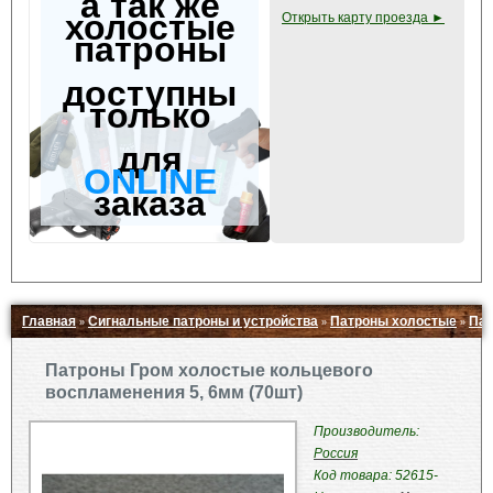
а так же
холостые
Открыть карту проезда ►
патроны
доступны
только
для
ONLINE
заказа
Главная
Сигнальные патроны и устройства
Патроны холостые
Пат
»
»
»
Свернуть ▲
Патроны Гром холостые кольцевого
воспламенения 5, 6мм (70шт)
Производитель:
Россия
Код товара: 52615-