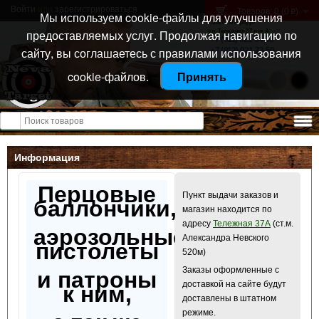
Войти
или
зарегистрироваться
Товаров: 0 (0
)
p
Мы используем cookie-файлы для улучшения
Санкт-Петербург
предоставляемых услуг. Продолжая навигацию по
ул. Тележная 37 лит А
+7 (911) 021-04-08
сайту, вы соглашаетесь с правилами использования
+7 (812) 921-73-50
cookie-файлов.
Принять
Открыть меню
Информация
Перцовые
Пункт выдачи заказов и
баллончики,
магазин находится по
адресу
Тележная 37А
(ст.м.
аэрозольные
Александра Невского
пистолеты
520м)
Заказы оформленные с
и патроны
доставкой на сайте будут
к ним,
доставлены в штатном
режиме.