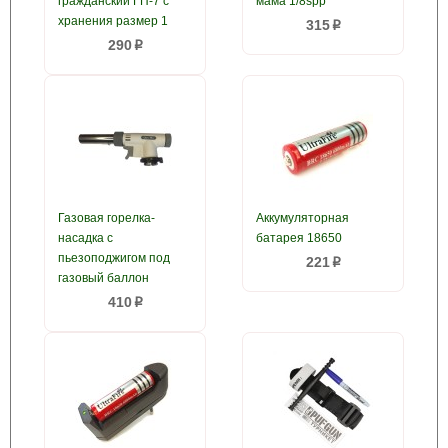
гражданский ГП-7 с
мама 1/8spp
хранения размер 1
315
p
290
p
Газовая горелка-
Аккумуляторная
насадка с
батарея 18650
пьезоподжигом под
221
p
газовый баллон
410
p