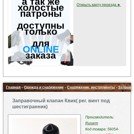
а так же
холостые
Открыть карту проезда ►
патроны
доступны
только
для
ONLINE
заказа
Главная
Одежда и снаряжение
Снаряжение, инструменты
Заправоч
»
»
»
Свернуть ▲
Заправочный клапан Квик( рег. винт под
шестигранник)
Производитель:
Rusarm
Код товара: 56054-